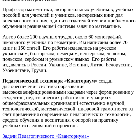
Профессор математики, автор школьных учебников, учебных
пособий для учителей и учеников, интересных книг для
внеклассного чтения, один из создателей теории проблемного
обучения и развивающей системы задач по математике.
Автор более 200 научных трудов, около 60 монографий,
школьного учебника по геометрии. Им написаны более 70
книг и 150 статей. Его работы издавались на русском,
украинском, болгарском, немецком, венгерском, чешском,
польском, сербском и румынском языках. Его работы
издавались в России, Украине, Эстонии, Литве, Белоруссии,
Узбекистане, Грузии.
Педагогический технопарк «Кванториум»
создан
для
обеспечения системы образования
высококвалифицированными кадрами через формирование у
студентов, педагогических работников и учащихся
общеобразовательных организаций естественно-научной,
технологической, математической, цифровой грамотности за
счет применения современных педагогических технологий,
средств обучения и воспитания, с опорой на практику
учебных исследований и проектов.
Задачи Педагогического «Кванториума»