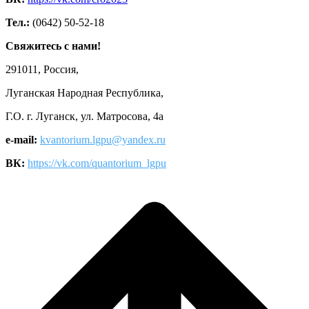
Тел.:
(0642) 50-52-18
Свяжитесь с нами!
291011, Россия,
Луганская Народная Республика,
Г.О. г. Луганск, ул. Матросова, 4а
e-mail:
kvantorium.lgpu@yandex.ru
ВК:
https://vk.com/quantorium_lgpu