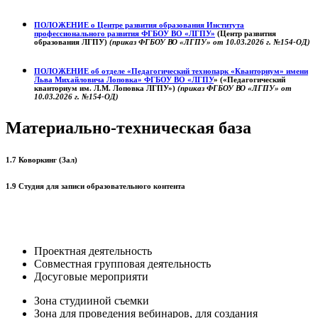
ПОЛОЖЕНИЕ о
Центре развития образования
Института
профессионального развития ФГБОУ ВО «ЛГПУ»
(Центр развития
образования ЛГПУ)
(приказ ФГБОУ ВО «ЛГПУ» от 10.03.2026 г. №154-ОД)
ПОЛОЖЕНИЕ об отделе «Педагогический технопарк «Кванториум» имени
Льва Михайловича Лоповка»
ФГБОУ ВО «ЛГПУ
» («Педагогический
кванториум им. Л.М. Лоповка ЛГПУ»)
(приказ ФГБОУ ВО «ЛГПУ» от
10.03.2026 г. №154-ОД)
Материально-техническая база
1.7 Коворкинг (Зал)
1.9 Студия для записи образовательного контента
Проектная деятельность
Совместная групповая деятельность
Досуговые мероприяти
Зона студииной съемки
Зона для проведения вебинаров, для создания