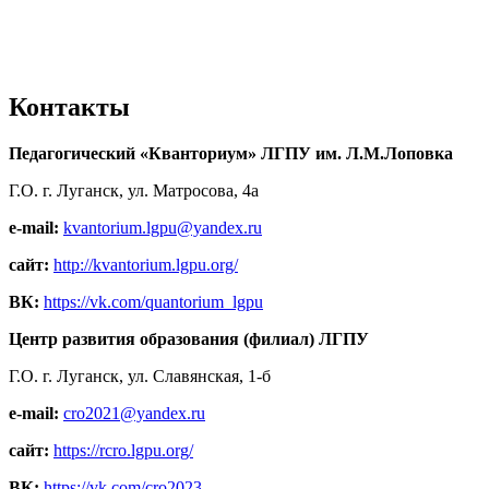
Контакты
Педагогический «Кванториум» ЛГПУ им. Л.М.Лоповка
Г.О. г. Луганск, ул. Матросова, 4а
e-mail:
kvantorium.lgpu@yandex.ru
сайт:
http://kvantorium.lgpu.org/
ВК:
https://vk.com/quantorium_lgpu
Центр развития образования (филиал) ЛГПУ
Г.О. г. Луганск, ул. Славянская, 1-б
e-mail:
cro2021@yandex.ru
сайт:
https://rcro.lgpu.org/
ВК:
https://vk.com/cro2023