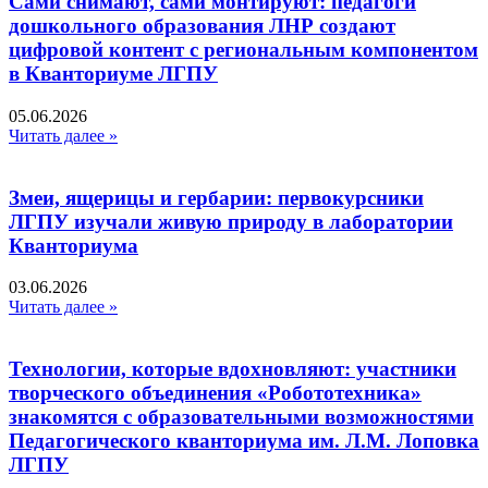
Сами снимают, сами монтируют: педагоги
дошкольного образования ЛНР создают
цифровой контент с региональным компонентом
в Кванториуме ЛГПУ​
05.06.2026
Читать далее »
Змеи, ящерицы и гербарии: первокурсники
ЛГПУ изучали живую природу в лаборатории
Кванториума
03.06.2026
Читать далее »
Технологии, которые вдохновляют: участники
творческого объединения «Робототехника»
знакомятся с образовательными возможностями
Педагогического кванториума им. Л.М. Лоповка
ЛГПУ