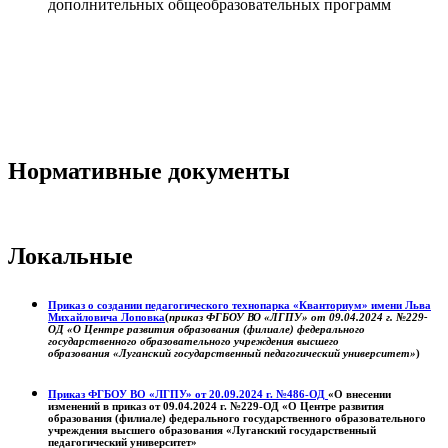
дополнительных общеобразовательных программ
Нормативные документы
Локальные
Приказ о создании педагогического технопарка «Кванториум» имени Льва
Михайловича Лоповка
(
приказ ФГБОУ ВО «ЛГПУ» от 09.04.2024 г. №229-
ОД «О Центре развития образования (филиале) федерального
государственного образовательного учреждения высшего
образования «Луганский государственный педагогический университет»
)
Приказ ФГБОУ ВО «ЛГПУ» от 20.09.2024 г. №486-ОД
«О внесении
изменений в приказ от 09.04.2024 г. №229-ОД «О Центре развития
образования (филиале) федерального государственного образовательного
учреждения высшего образования «Луганский государственный
педагогический университет»