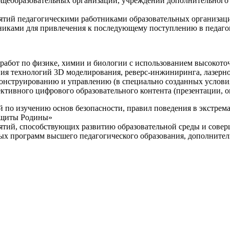
щеобразовательных организаций, учреждений дополнительного 
ятий педагогическими работниками образовательных организаци
никами для привлечения к последующему поступлению в педаго
 работ по физике, химии и биологии с использованием высокот
ния технологий 3D моделирования, реверс-инжиниринга, лазерн
конструированию и управлению (в специально созданных услов
ективного цифрового образовательного контента (презентации,
й по изучению основ безопасности, правил поведения в экстрем
защиты Родины»
иятий, способствующих развитию образовательной среды и сове
ных программ высшего педагогического образования, дополнит