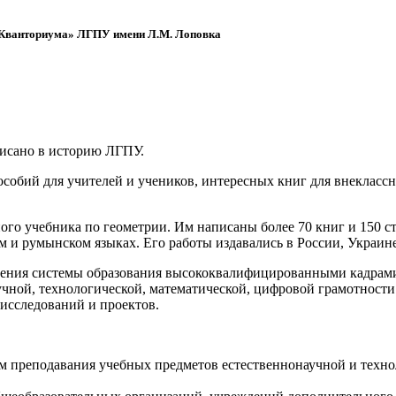
 «Кванториума» ЛГПУ имени Л.М. Лоповка
писано в историю ЛГПУ.
обий для учителей и учеников, интересных книг для внеклассно
ого учебника по геометрии. Им написаны более 70 книг и 150 ст
м и румынском языках. Его работы издавались в России, Украине
ения системы образования высококвалифицированными кадрами 
чной, технологической, математической, цифровой грамотности
х исследований и проектов.
ям преподавания учебных предметов естественнонаучной и техн