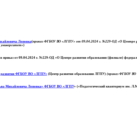
Михайловича Лоповка
(
приказ ФГБОУ ВО «ЛГПУ» от 09.04.2024 г. №229-ОД «О Центре ра
й университет»
)
 в приказ от 09.04.2024 г. №229-ОД «О Центре развития образования (филиале) федер
о развития ФГБОУ ВО «ЛГПУ»
(Центр развития образования ЛГПУ)
(приказ ФГБОУ ВО 
ьва Михайловича Лоповка»
ФГБОУ ВО «ЛГПУ
» («Педагогический кванториум им. Л