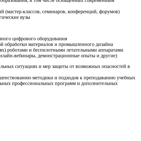
образования, в том числе оснащенных современным
й (мастер-классов, семинаров, конференций, форумов)
гические вузы
очного цифрового оборудования
ой обработки материалов и промышленного дизайна
иях) роботами и беспилотными летательными аппаратами
 онлайн-вебинары, демонстрационные опыты и другие)
альных ситуациях и мер защиты от возможных опасностей в
ршенствованию методики и подходов к преподаванию учебных
ельных профессиональных программ и дополнительных