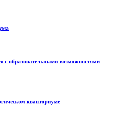
иума
ся с образовательными возможностями
гогическом кванториуме