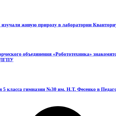
 изучали живую природу в лаборатории Квантор
орческого объединения «Робототехника» знакомят
а ЛГПУ
я 5 класса гимназии №30 им. Н.Т. Фесенко в Педа