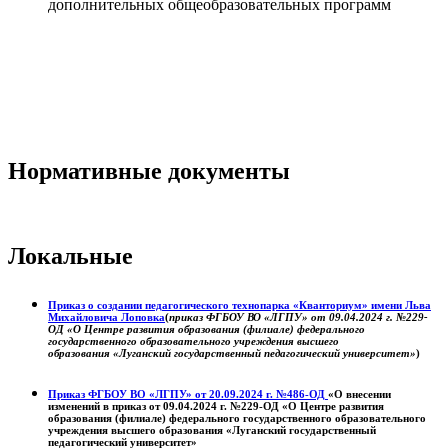
дополнительных общеобразовательных программ
Нормативные документы
Локальные
Приказ о создании педагогического технопарка «Кванториум» имени Льва
Михайловича Лоповка
(
приказ ФГБОУ ВО «ЛГПУ» от 09.04.2024 г. №229-
ОД «О Центре развития образования (филиале) федерального
государственного образовательного учреждения высшего
образования «Луганский государственный педагогический университет»
)
Приказ ФГБОУ ВО «ЛГПУ» от 20.09.2024 г. №486-ОД
«О внесении
изменений в приказ от 09.04.2024 г. №229-ОД «О Центре развития
образования (филиале) федерального государственного образовательного
учреждения высшего образования «Луганский государственный
педагогический университет»