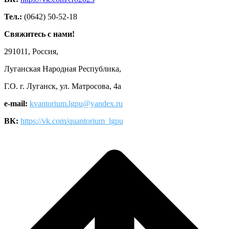
Тел.:
(0642) 50-52-18
Свяжитесь с нами!
291011, Россия,
Луганская Народная Республика,
Г.О. г. Луганск, ул. Матросова, 4а
e-mail:
kvantorium.lgpu@yandex.ru
ВК:
https://vk.com/quantorium_lgpu