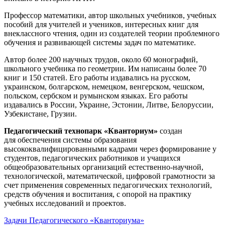
Профессор математики, автор школьных учебников, учебных
пособий для учителей и учеников, интересных книг для
внеклассного чтения, один из создателей теории проблемного
обучения и развивающей системы задач по математике.
Автор более 200 научных трудов, около 60 монографий,
школьного учебника по геометрии. Им написаны более 70
книг и 150 статей. Его работы издавались на русском,
украинском, болгарском, немецком, венгерском, чешском,
польском, сербском и румынском языках. Его работы
издавались в России, Украине, Эстонии, Литве, Белоруссии,
Узбекистане, Грузии.
Педагогический технопарк «Кванториум»
создан
для
обеспечения системы образования
высококвалифицированными кадрами через формирование у
студентов, педагогических работников и учащихся
общеобразовательных организаций естественно-научной,
технологической, математической, цифровой грамотности за
счет применения современных педагогических технологий,
средств обучения и воспитания, с опорой на практику
учебных исследований и проектов.
Задачи Педагогического «Кванториума»