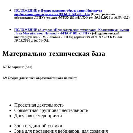
ПОЛОЖЕНИЕ о
Центре развития образования
Института
профессионального развития ФГБОУ ВО «ЛГПУ»
(Центр развития
образования ЛГПУ)
(приказ ФГБОУ ВО «ЛГПУ» от 10.03.2026 г. №154-ОД)
ПОЛОЖЕНИЕ об отделе «Педагогический технопарк «Кванториум» имени
Льва Михайловича Лоповка»
ФГБОУ ВО «ЛГПУ
» («Педагогический
кванториум им. Л.М. Лоповка ЛГПУ»)
(приказ ФГБОУ ВО «ЛГПУ» от
10.03.2026 г. №154-ОД)
Материально-техническая база
1.7 Коворкинг (Зал)
1.9 Студия для записи образовательного контента
Проектная деятельность
Совместная групповая деятельность
Досуговые мероприяти
Зона студииной съемки
Зона для проведения вебинаров, для создания