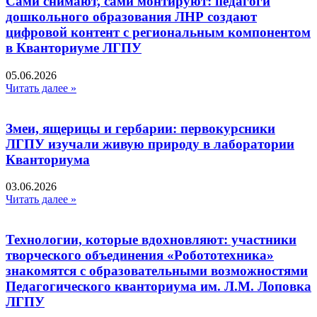
Сами снимают, сами монтируют: педагоги
дошкольного образования ЛНР создают
цифровой контент с региональным компонентом
в Кванториуме ЛГПУ​
05.06.2026
Читать далее »
Змеи, ящерицы и гербарии: первокурсники
ЛГПУ изучали живую природу в лаборатории
Кванториума
03.06.2026
Читать далее »
Технологии, которые вдохновляют: участники
творческого объединения «Робототехника»
знакомятся с образовательными возможностями
Педагогического кванториума им. Л.М. Лоповка
ЛГПУ