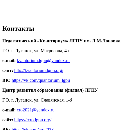
Контакты
Педагогический «Кванториум» ЛГПУ им. Л.М.Лоповка
Г.О. г. Луганск, ул. Матросова, 4а
e-mail:
kvantorium.lgpu@yandex.ru
сайт:
http://kvantorium.lgpu.org/
ВК:
https://vk.com/quantorium_lgpu
Центр развития образования (филиал) ЛГПУ
Г.О. г. Луганск, ул. Славянская, 1-б
e-mail:
cro2021@yandex.ru
сайт:
https://rcro.lgpu.org/
ВК:
https://vk.com/cro2023