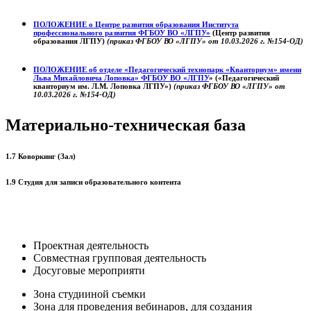
ПОЛОЖЕНИЕ о
Центре развития образования
Института
профессионального развития ФГБОУ ВО «ЛГПУ»
(Центр развития
образования ЛГПУ)
(приказ ФГБОУ ВО «ЛГПУ» от 10.03.2026 г. №154-ОД)
ПОЛОЖЕНИЕ об отделе «Педагогический технопарк «Кванториум» имени
Льва Михайловича Лоповка»
ФГБОУ ВО «ЛГПУ
» («Педагогический
кванториум им. Л.М. Лоповка ЛГПУ»)
(приказ ФГБОУ ВО «ЛГПУ» от
10.03.2026 г. №154-ОД)
Материально-техническая база
1.7 Коворкинг (Зал)
1.9 Студия для записи образовательного контента
Проектная деятельность
Совместная групповая деятельность
Досуговые мероприяти
Зона студииной съемки
Зона для проведения вебинаров, для создания