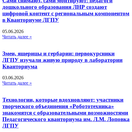
Сами снимают, сами монтируют: педагоги
дошкольного образования ЛНР создают
цифровой контент с региональным компонентом
в Кванториуме ЛГПУ​
05.06.2026
Читать далее »
Змеи, ящерицы и гербарии: первокурсники
ЛГПУ изучали живую природу в лаборатории
Кванториума
03.06.2026
Читать далее »
Технологии, которые вдохновляют: участники
творческого объединения «Робототехника»
знакомятся с образовательными возможностями
Педагогического кванториума им. Л.М. Лоповка
ЛГПУ