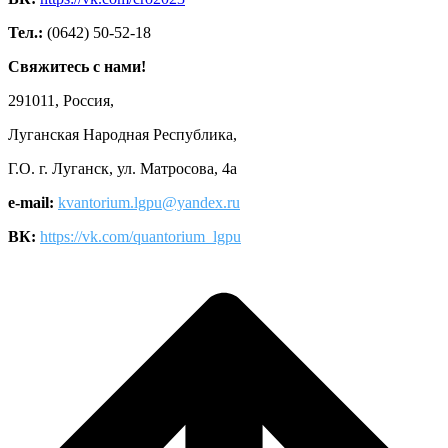
Тел.:
(0642) 50-52-18
Свяжитесь с нами!
291011, Россия,
Луганская Народная Республика,
Г.О. г. Луганск, ул. Матросова, 4а
e-mail:
kvantorium.lgpu@yandex.ru
ВК:
https://vk.com/quantorium_lgpu