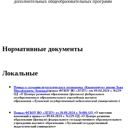
дополнительных общеобразовательных программ
Нормативные документы
Локальные
Приказ о создании педагогического технопарка «Кванториум» имени Льва
Михайловича Лоповка
(
приказ ФГБОУ ВО «ЛГПУ» от 09.04.2024 г. №229-
ОД «О Центре развития образования (филиале) федерального
государственного образовательного учреждения высшего
образования «Луганский государственный педагогический университет»
)
Приказ ФГБОУ ВО «ЛГПУ» от 20.09.2024 г. №486-ОД
«О внесении
изменений в приказ от 09.04.2024 г. №229-ОД «О Центре развития
образования (филиале) федерального государственного образовательного
учреждения высшего образования «Луганский государственный
педагогический университет»