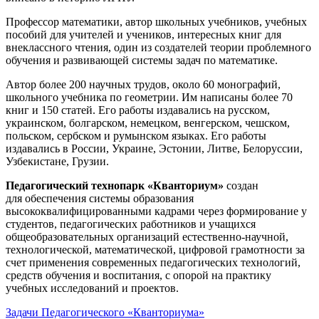
Профессор математики, автор школьных учебников, учебных
пособий для учителей и учеников, интересных книг для
внеклассного чтения, один из создателей теории проблемного
обучения и развивающей системы задач по математике.
Автор более 200 научных трудов, около 60 монографий,
школьного учебника по геометрии. Им написаны более 70
книг и 150 статей. Его работы издавались на русском,
украинском, болгарском, немецком, венгерском, чешском,
польском, сербском и румынском языках. Его работы
издавались в России, Украине, Эстонии, Литве, Белоруссии,
Узбекистане, Грузии.
Педагогический технопарк «Кванториум»
создан
для
обеспечения системы образования
высококвалифицированными кадрами через формирование у
студентов, педагогических работников и учащихся
общеобразовательных организаций естественно-научной,
технологической, математической, цифровой грамотности за
счет применения современных педагогических технологий,
средств обучения и воспитания, с опорой на практику
учебных исследований и проектов.
Задачи Педагогического «Кванториума»