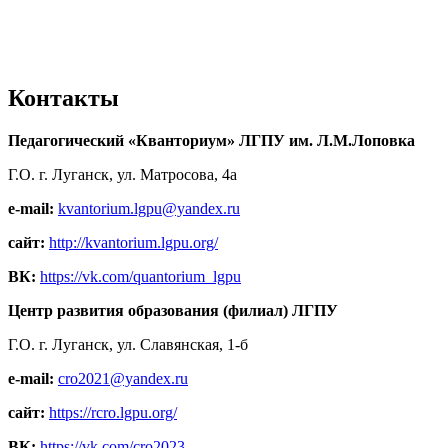
Контакты
Педагогический «Кванториум» ЛГПУ им. Л.М.Лоповка
Г.О. г. Луганск, ул. Матросова, 4а
e-mail:
kvantorium.lgpu@yandex.ru
сайт:
http://kvantorium.lgpu.org/
ВК:
https://vk.com/quantorium_lgpu
Центр развития образования (филиал) ЛГПУ
Г.О. г. Луганск, ул. Славянская, 1-б
e-mail:
cro2021@yandex.ru
сайт:
https://rcro.lgpu.org/
ВК:
https://vk.com/cro2023