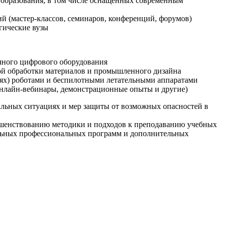
образования, в том числе оснащенных современным
й (мастер-классов, семинаров, конференций, форумов)
гические вузы
очного цифрового оборудования
ой обработки материалов и промышленного дизайна
иях) роботами и беспилотными летательными аппаратами
 онлайн-вебинары, демонстрационные опыты и другие)
альных ситуациях и мер защиты от возможных опасностей в
ршенствованию методики и подходов к преподаванию учебных
ельных профессиональных программ и дополнительных