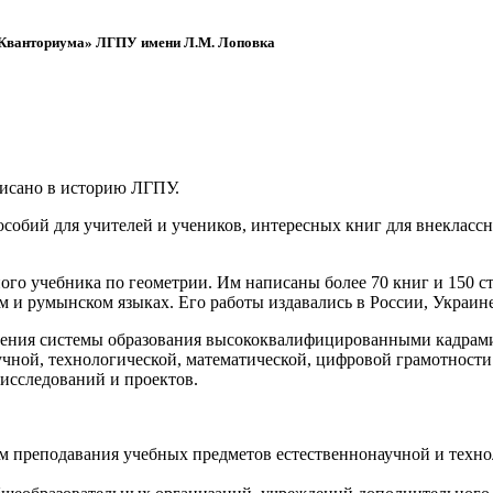
 «Кванториума» ЛГПУ имени Л.М. Лоповка
писано в историю ЛГПУ.
обий для учителей и учеников, интересных книг для внеклассно
ого учебника по геометрии. Им написаны более 70 книг и 150 ст
м и румынском языках. Его работы издавались в России, Украине
ения системы образования высококвалифицированными кадрами 
чной, технологической, математической, цифровой грамотности
х исследований и проектов.
ям преподавания учебных предметов естественнонаучной и техн