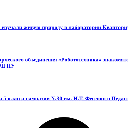
 изучали живую природу в лаборатории Квантор
орческого объединения «Робототехника» знакомят
а ЛГПУ
я 5 класса гимназии №30 им. Н.Т. Фесенко в Педа