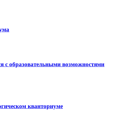
иума
ся с образовательными возможностями
гогическом кванториуме