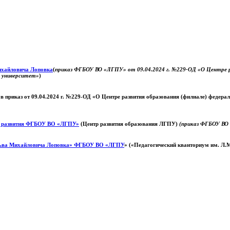
Михайловича Лоповка
(
приказ ФГБОУ ВО «ЛГПУ» от 09.04.2024 г. №229-ОД «О Центре ра
й университет»
)
 в приказ от 09.04.2024 г. №229-ОД «О Центре развития образования (филиале) федер
о развития ФГБОУ ВО «ЛГПУ»
(Центр развития образования ЛГПУ)
(приказ ФГБОУ ВО 
ьва Михайловича Лоповка»
ФГБОУ ВО «ЛГПУ
» («Педагогический кванториум им. Л