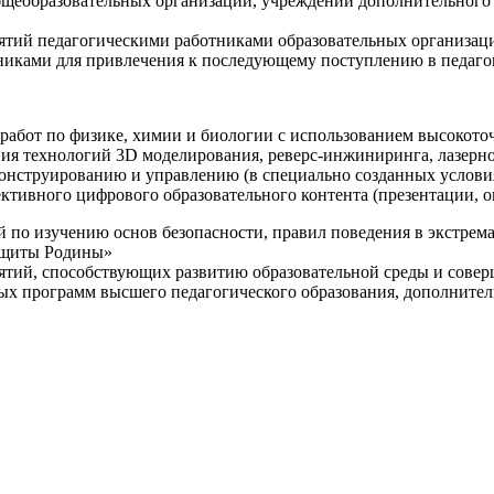
щеобразовательных организаций, учреждений дополнительного 
ятий педагогическими работниками образовательных организаци
никами для привлечения к последующему поступлению в педаго
 работ по физике, химии и биологии с использованием высокот
ния технологий 3D моделирования, реверс-инжиниринга, лазерн
конструированию и управлению (в специально созданных услов
ективного цифрового образовательного контента (презентации,
й по изучению основ безопасности, правил поведения в экстрем
защиты Родины»
иятий, способствующих развитию образовательной среды и сове
ных программ высшего педагогического образования, дополнит