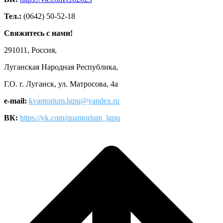
Тел.:
(0642) 50-52-18
Свяжитесь с нами!
291011, Россия,
Луганская Народная Республика,
Г.О. г. Луганск, ул. Матросова, 4а
e-mail:
kvantorium.lgpu@yandex.ru
ВК:
https://vk.com/quantorium_lgpu