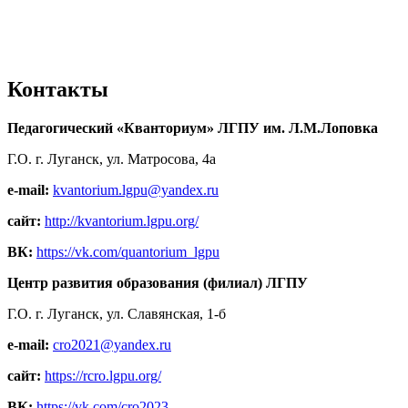
Контакты
Педагогический «Кванториум» ЛГПУ им. Л.М.Лоповка
Г.О. г. Луганск, ул. Матросова, 4а
e-mail:
kvantorium.lgpu@yandex.ru
сайт:
http://kvantorium.lgpu.org/
ВК:
https://vk.com/quantorium_lgpu
Центр развития образования (филиал) ЛГПУ
Г.О. г. Луганск, ул. Славянская, 1-б
e-mail:
cro2021@yandex.ru
сайт:
https://rcro.lgpu.org/
ВК:
https://vk.com/cro2023