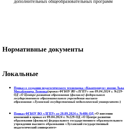
дополнительных общеобразовательных программ
Нормативные документы
Локальные
Приказ о создании педагогического технопарка «Кванториум» имени Льва
Михайловича Лоповка
(
приказ ФГБОУ ВО «ЛГПУ» от 09.04.2024 г. №229-
ОД «О Центре развития образования (филиале) федерального
государственного образовательного учреждения высшего
образования «Луганский государственный педагогический университет»
)
Приказ ФГБОУ ВО «ЛГПУ» от 20.09.2024 г. №486-ОД
«О внесении
изменений в приказ от 09.04.2024 г. №229-ОД «О Центре развития
образования (филиале) федерального государственного образовательного
учреждения высшего образования «Луганский государственный
педагогический университет»