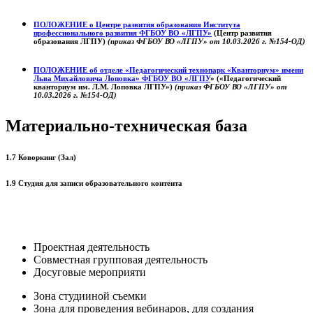
ПОЛОЖЕНИЕ о
Центре развития образования
Института
профессионального развития ФГБОУ ВО «ЛГПУ»
(Центр развития
образования ЛГПУ)
(приказ ФГБОУ ВО «ЛГПУ» от 10.03.2026 г. №154-ОД)
ПОЛОЖЕНИЕ об отделе «Педагогический технопарк «Кванториум» имени
Льва Михайловича Лоповка»
ФГБОУ ВО «ЛГПУ
» («Педагогический
кванториум им. Л.М. Лоповка ЛГПУ»)
(приказ ФГБОУ ВО «ЛГПУ» от
10.03.2026 г. №154-ОД)
Материально-техническая база
1.7 Коворкинг (Зал)
1.9 Студия для записи образовательного контента
Проектная деятельность
Совместная групповая деятельность
Досуговые мероприяти
Зона студииной съемки
Зона для проведения вебинаров, для создания