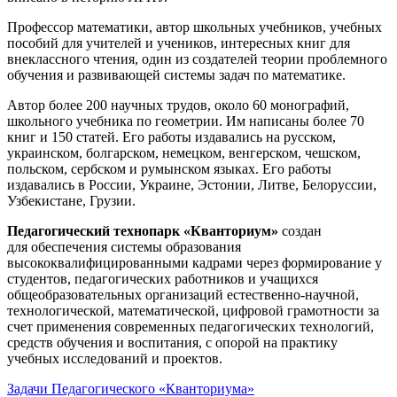
Профессор математики, автор школьных учебников, учебных
пособий для учителей и учеников, интересных книг для
внеклассного чтения, один из создателей теории проблемного
обучения и развивающей системы задач по математике.
Автор более 200 научных трудов, около 60 монографий,
школьного учебника по геометрии. Им написаны более 70
книг и 150 статей. Его работы издавались на русском,
украинском, болгарском, немецком, венгерском, чешском,
польском, сербском и румынском языках. Его работы
издавались в России, Украине, Эстонии, Литве, Белоруссии,
Узбекистане, Грузии.
Педагогический технопарк «Кванториум»
создан
для
обеспечения системы образования
высококвалифицированными кадрами через формирование у
студентов, педагогических работников и учащихся
общеобразовательных организаций естественно-научной,
технологической, математической, цифровой грамотности за
счет применения современных педагогических технологий,
средств обучения и воспитания, с опорой на практику
учебных исследований и проектов.
Задачи Педагогического «Кванториума»