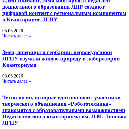
Сами снимают, сами монтируют: педагоги
дошкольного образования ЛНР создают
цифровой контент с региональным компонентом
в Кванториуме ЛГПУ​
05.06.2026
Читать далее »
Змеи, ящерицы и гербарии: первокурсники
ЛГПУ изучали живую природу в лаборатории
Кванториума
03.06.2026
Читать далее »
Технологии, которые вдохновляют: участники
творческого объединения «Робототехника»
знакомятся с образовательными возможностями
Педагогического кванториума им. Л.М. Лоповка
ЛГПУ