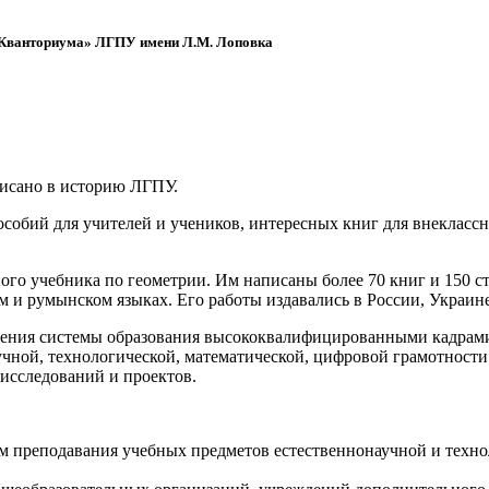
 «Кванториума» ЛГПУ имени Л.М. Лоповка
писано в историю ЛГПУ.
обий для учителей и учеников, интересных книг для внеклассно
ого учебника по геометрии. Им написаны более 70 книг и 150 ст
м и румынском языках. Его работы издавались в России, Украине
ения системы образования высококвалифицированными кадрами 
чной, технологической, математической, цифровой грамотности
х исследований и проектов.
ям преподавания учебных предметов естественнонаучной и техн