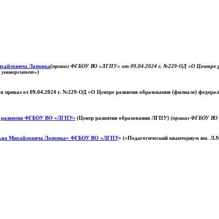
Михайловича Лоповка
(
приказ ФГБОУ ВО «ЛГПУ» от 09.04.2024 г. №229-ОД «О Центре ра
й университет»
)
 в приказ от 09.04.2024 г. №229-ОД «О Центре развития образования (филиале) федер
о развития ФГБОУ ВО «ЛГПУ»
(Центр развития образования ЛГПУ)
(приказ ФГБОУ ВО 
ьва Михайловича Лоповка»
ФГБОУ ВО «ЛГПУ
» («Педагогический кванториум им. Л