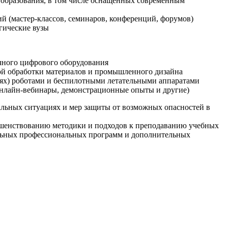
образования, в том числе оснащенных современным
й (мастер-классов, семинаров, конференций, форумов)
гические вузы
очного цифрового оборудования
ой обработки материалов и промышленного дизайна
иях) роботами и беспилотными летательными аппаратами
 онлайн-вебинары, демонстрационные опыты и другие)
альных ситуациях и мер защиты от возможных опасностей в
ршенствованию методики и подходов к преподаванию учебных
ельных профессиональных программ и дополнительных