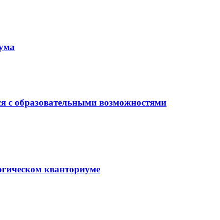
иума
ся с образовательными возможностями
гогическом кванториуме