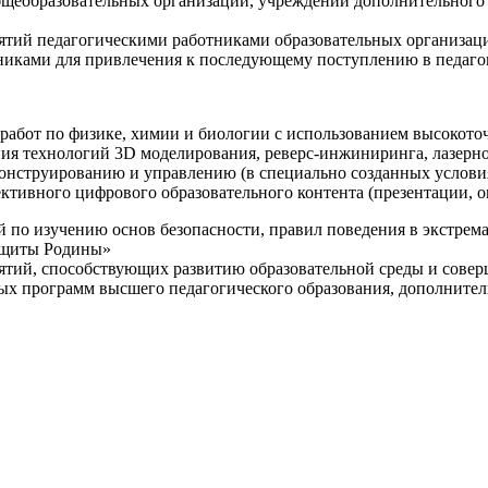
щеобразовательных организаций, учреждений дополнительного 
ятий педагогическими работниками образовательных организаци
никами для привлечения к последующему поступлению в педаго
 работ по физике, химии и биологии с использованием высокот
ния технологий 3D моделирования, реверс-инжиниринга, лазерн
конструированию и управлению (в специально созданных услов
ективного цифрового образовательного контента (презентации,
й по изучению основ безопасности, правил поведения в экстрем
защиты Родины»
иятий, способствующих развитию образовательной среды и сове
ных программ высшего педагогического образования, дополнит