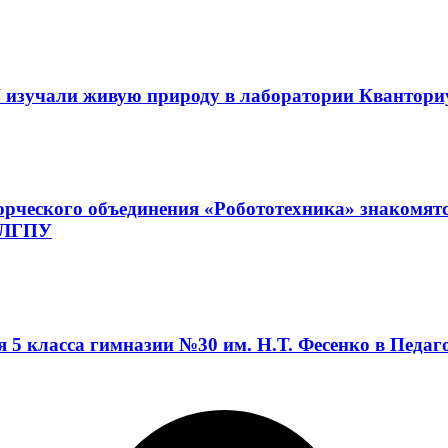
 изучали живую природу в лаборатории Квантор
орческого объединения «Робототехника» знакомят
а ЛГПУ
я 5 класса гимназии №30 им. Н.Т. Фесенко в Педа