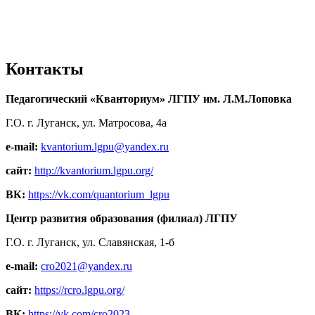
Контакты
Педагогический «Кванториум» ЛГПУ им. Л.М.Лоповка
Г.О. г. Луганск, ул. Матросова, 4а
e-mail:
kvantorium.lgpu@yandex.ru
сайт:
http://kvantorium.lgpu.org/
ВК:
https://vk.com/quantorium_lgpu
Центр развития образования (филиал) ЛГПУ
Г.О. г. Луганск, ул. Славянская, 1-б
e-mail:
cro2021@yandex.ru
сайт:
https://rcro.lgpu.org/
ВК:
https://vk.com/cro2023