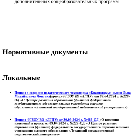
дополнительных общеобразовательных программ
Нормативные документы
Локальные
Приказ о создании педагогического технопарка «Кванториум» имени Льва
Михайловича Лоповка
(
приказ ФГБОУ ВО «ЛГПУ» от 09.04.2024 г. №229-
ОД «О Центре развития образования (филиале) федерального
государственного образовательного учреждения высшего
образования «Луганский государственный педагогический университет»
)
Приказ ФГБОУ ВО «ЛГПУ» от 20.09.2024 г. №486-ОД
«О внесении
изменений в приказ от 09.04.2024 г. №229-ОД «О Центре развития
образования (филиале) федерального государственного образовательного
учреждения высшего образования «Луганский государственный
педагогический университет»