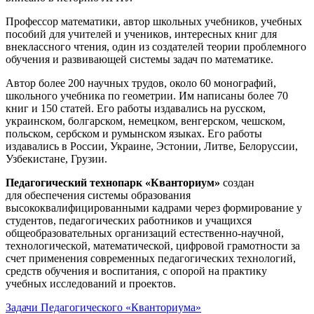
Профессор математики, автор школьных учебников, учебных
пособий для учителей и учеников, интересных книг для
внеклассного чтения, один из создателей теории проблемного
обучения и развивающей системы задач по математике.
Автор более 200 научных трудов, около 60 монографий,
школьного учебника по геометрии. Им написаны более 70
книг и 150 статей. Его работы издавались на русском,
украинском, болгарском, немецком, венгерском, чешском,
польском, сербском и румынском языках. Его работы
издавались в России, Украине, Эстонии, Литве, Белоруссии,
Узбекистане, Грузии.
Педагогический технопарк «Кванториум»
создан
для
обеспечения системы образования
высококвалифицированными кадрами через формирование у
студентов, педагогических работников и учащихся
общеобразовательных организаций естественно-научной,
технологической, математической, цифровой грамотности за
счет применения современных педагогических технологий,
средств обучения и воспитания, с опорой на практику
учебных исследований и проектов.
Задачи Педагогического «Кванториума»