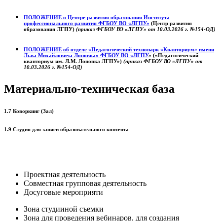
ПОЛОЖЕНИЕ о
Центре развития образования
Института
профессионального развития ФГБОУ ВО «ЛГПУ»
(Центр развития
образования ЛГПУ)
(приказ ФГБОУ ВО «ЛГПУ» от 10.03.2026 г. №154-ОД)
ПОЛОЖЕНИЕ об отделе «Педагогический технопарк «Кванториум» имени
Льва Михайловича Лоповка»
ФГБОУ ВО «ЛГПУ
» («Педагогический
кванториум им. Л.М. Лоповка ЛГПУ»)
(приказ ФГБОУ ВО «ЛГПУ» от
10.03.2026 г. №154-ОД)
Материально-техническая база
1.7 Коворкинг (Зал)
1.9 Студия для записи образовательного контента
Проектная деятельность
Совместная групповая деятельность
Досуговые мероприяти
Зона студииной съемки
Зона для проведения вебинаров, для создания