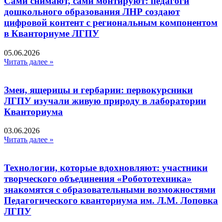
Сами снимают, сами монтируют: педагоги
дошкольного образования ЛНР создают
цифровой контент с региональным компонентом
в Кванториуме ЛГПУ​
05.06.2026
Читать далее »
Змеи, ящерицы и гербарии: первокурсники
ЛГПУ изучали живую природу в лаборатории
Кванториума
03.06.2026
Читать далее »
Технологии, которые вдохновляют: участники
творческого объединения «Робототехника»
знакомятся с образовательными возможностями
Педагогического кванториума им. Л.М. Лоповка
ЛГПУ