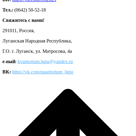
Тел.:
(0642) 50-52-18
Свяжитесь с нами!
291011, Россия,
Луганская Народная Республика,
Г.О. г. Луганск, ул. Матросова, 4а
e-mail:
kvantorium.lgpu@yandex.ru
ВК:
https://vk.com/quantorium_lgpu