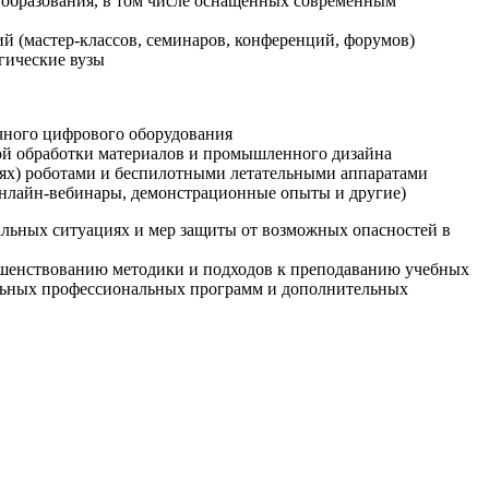
образования, в том числе оснащенных современным
й (мастер-классов, семинаров, конференций, форумов)
гические вузы
очного цифрового оборудования
ой обработки материалов и промышленного дизайна
иях) роботами и беспилотными летательными аппаратами
 онлайн-вебинары, демонстрационные опыты и другие)
альных ситуациях и мер защиты от возможных опасностей в
ршенствованию методики и подходов к преподаванию учебных
ельных профессиональных программ и дополнительных