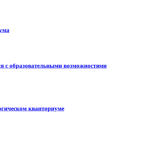
иума
ся с образовательными возможностями
гогическом кванториуме