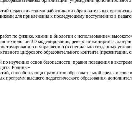
щеобразовательных организаций, учреждений дополнительного 
ятий педагогическими работниками образовательных организаци
никами для привлечения к последующему поступлению в педаго
 работ по физике, химии и биологии с использованием высокот
ния технологий 3D моделирования, реверс-инжиниринга, лазерн
конструированию и управлению (в специально созданных услов
ективного цифрового образовательного контента (презентации,
й по изучению основ безопасности, правил поведения в экстрем
защиты Родины»
иятий, способствующих развитию образовательной среды и сове
ных программ высшего педагогического образования, дополнит