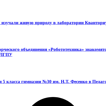
 изучали живую природу в лаборатории Квантор
орческого объединения «Робототехника» знакомят
а ЛГПУ
я 5 класса гимназии №30 им. Н.Т. Фесенко в Педа