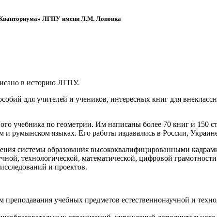
 «Кванториума» ЛГПУ имени Л.М. Лоповка
писано в историю ЛГПУ.
обий для учителей и учеников, интересных книг для внеклассно
ого учебника по геометрии. Им написаны более 70 книг и 150 ст
м и румынском языках. Его работы издавались в России, Украине
ения системы образования высококвалифицированными кадрами 
чной, технологической, математической, цифровой грамотности
х исследований и проектов.
ям преподавания учебных предметов естественнонаучной и техн