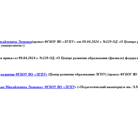
Михайловича Лоповка
(
приказ ФГБОУ ВО «ЛГПУ» от 09.04.2024 г. №229-ОД «О Центре ра
й университет»
)
 в приказ от 09.04.2024 г. №229-ОД «О Центре развития образования (филиале) федер
о развития ФГБОУ ВО «ЛГПУ»
(Центр развития образования ЛГПУ)
(приказ ФГБОУ ВО 
ьва Михайловича Лоповка»
ФГБОУ ВО «ЛГПУ
» («Педагогический кванториум им. Л