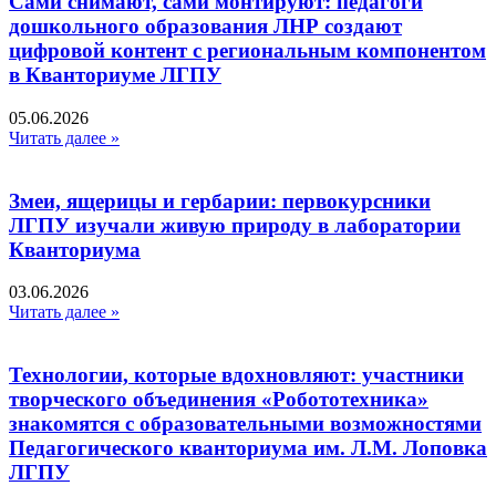
Сами снимают, сами монтируют: педагоги
дошкольного образования ЛНР создают
цифровой контент с региональным компонентом
в Кванториуме ЛГПУ​
05.06.2026
Читать далее »
Змеи, ящерицы и гербарии: первокурсники
ЛГПУ изучали живую природу в лаборатории
Кванториума
03.06.2026
Читать далее »
Технологии, которые вдохновляют: участники
творческого объединения «Робототехника»
знакомятся с образовательными возможностями
Педагогического кванториума им. Л.М. Лоповка
ЛГПУ