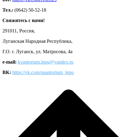
Тел.:
(0642) 50-52-18
Свяжитесь с нами!
291011, Россия,
Луганская Народная Республика,
Г.О. г. Луганск, ул. Матросова, 4а
e-mail:
kvantorium.lgpu@yandex.ru
ВК:
https://vk.com/quantorium_lgpu