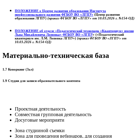
ПОЛОЖЕНИЕ о
Центре развития образования
Института
профессионального развития ФГБОУ ВО «ЛГПУ»
(Центр развития
образования ЛГПУ)
(приказ ФГБОУ ВО «ЛГПУ» от 10.03.2026 г. №154-ОД)
ПОЛОЖЕНИЕ об отделе «Педагогический технопарк «Кванториум» имени
Льва Михайловича Лоповка»
ФГБОУ ВО «ЛГПУ
» («Педагогический
кванториум им. Л.М. Лоповка ЛГПУ»)
(приказ ФГБОУ ВО «ЛГПУ» от
10.03.2026 г. №154-ОД)
Материально-техническая база
1.7 Коворкинг (Зал)
1.9 Студия для записи образовательного контента
Проектная деятельность
Совместная групповая деятельность
Досуговые мероприяти
Зона студииной съемки
Зона для проведения вебинаров, для создания