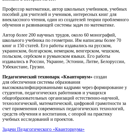
Профессор математики, автор школьных учебников, учебных
пособий для учителей и учеников, интересных книг для
внеклассного чтения, один из создателей теории проблемного
обучения и развивающей системы задач по математике.
Автор более 200 научных трудов, около 60 монографий,
школьного учебника по геометрии. Им написаны более 70
книг и 150 статей. Его работы издавались на русском,
украинском, болгарском, немецком, венгерском, чешском,
польском, сербском и румынском языках. Его работы
издавались в России, Украине, Эстонии, Литве, Белоруссии,
Узбекистане, Грузии.
Педагогический технопарк «Кванториум»
создан
для
обеспечения системы образования
высококвалифицированными кадрами через формирование у
студентов, педагогических работников и учащихся
общеобразовательных организаций естественно-научной,
технологической, математической, цифровой грамотности за
счет применения современных педагогических технологий,
средств обучения и воспитания, с опорой на практику
учебных исследований и проектов.
Задачи Педагогического «Кванториума»