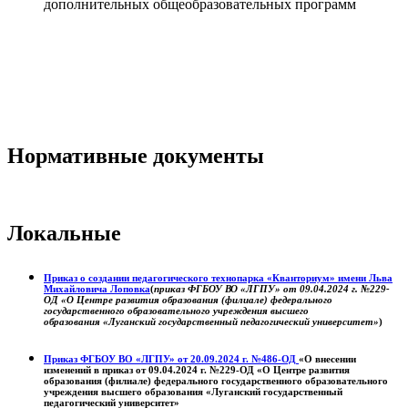
дополнительных общеобразовательных программ
Нормативные документы
Локальные
Приказ о создании педагогического технопарка «Кванториум» имени Льва
Михайловича Лоповка
(
приказ ФГБОУ ВО «ЛГПУ» от 09.04.2024 г. №229-
ОД «О Центре развития образования (филиале) федерального
государственного образовательного учреждения высшего
образования «Луганский государственный педагогический университет»
)
Приказ ФГБОУ ВО «ЛГПУ» от 20.09.2024 г. №486-ОД
«О внесении
изменений в приказ от 09.04.2024 г. №229-ОД «О Центре развития
образования (филиале) федерального государственного образовательного
учреждения высшего образования «Луганский государственный
педагогический университет»