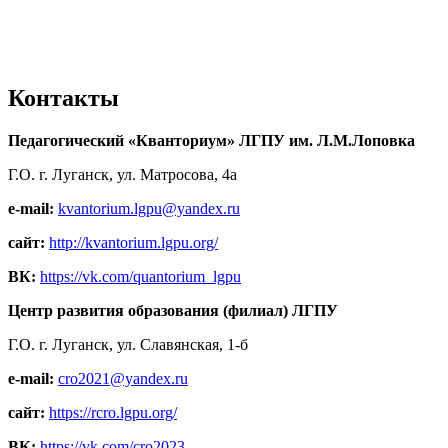
Контакты
Педагогический «Кванториум» ЛГПУ им. Л.М.Лоповка
Г.О. г. Луганск, ул. Матросова, 4а
e-mail:
kvantorium.lgpu@yandex.ru
сайт:
http://kvantorium.lgpu.org/
ВК:
https://vk.com/quantorium_lgpu
Центр развития образования (филиал) ЛГПУ
Г.О. г. Луганск, ул. Славянская, 1-б
e-mail:
cro2021@yandex.ru
сайт:
https://rcro.lgpu.org/
ВК:
https://vk.com/cro2023