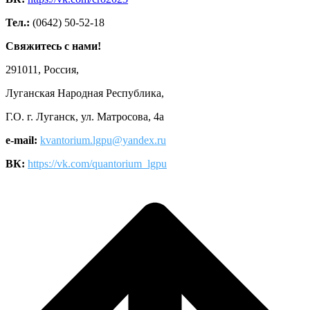
Тел.:
(0642) 50-52-18
Свяжитесь с нами!
291011, Россия,
Луганская Народная Республика,
Г.О. г. Луганск, ул. Матросова, 4а
e-mail:
kvantorium.lgpu@yandex.ru
ВК:
https://vk.com/quantorium_lgpu