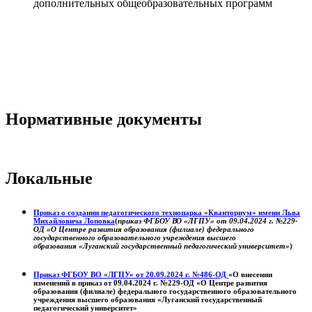
дополнительных общеобразовательных программ
Нормативные документы
Локальные
Приказ о создании педагогического технопарка «Кванториум» имени Льва
Михайловича Лоповка
(
приказ ФГБОУ ВО «ЛГПУ» от 09.04.2024 г. №229-
ОД «О Центре развития образования (филиале) федерального
государственного образовательного учреждения высшего
образования «Луганский государственный педагогический университет»
)
Приказ ФГБОУ ВО «ЛГПУ» от 20.09.2024 г. №486-ОД
«О внесении
изменений в приказ от 09.04.2024 г. №229-ОД «О Центре развития
образования (филиале) федерального государственного образовательного
учреждения высшего образования «Луганский государственный
педагогический университет»