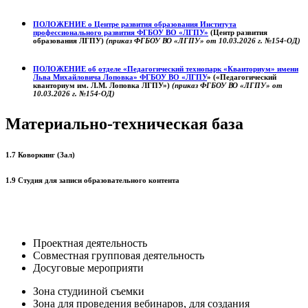
ПОЛОЖЕНИЕ о
Центре развития образования
Института
профессионального развития ФГБОУ ВО «ЛГПУ»
(Центр развития
образования ЛГПУ)
(приказ ФГБОУ ВО «ЛГПУ» от 10.03.2026 г. №154-ОД)
ПОЛОЖЕНИЕ об отделе «Педагогический технопарк «Кванториум» имени
Льва Михайловича Лоповка»
ФГБОУ ВО «ЛГПУ
» («Педагогический
кванториум им. Л.М. Лоповка ЛГПУ»)
(приказ ФГБОУ ВО «ЛГПУ» от
10.03.2026 г. №154-ОД)
Материально-техническая база
1.7 Коворкинг (Зал)
1.9 Студия для записи образовательного контента
Проектная деятельность
Совместная групповая деятельность
Досуговые мероприяти
Зона студииной съемки
Зона для проведения вебинаров, для создания