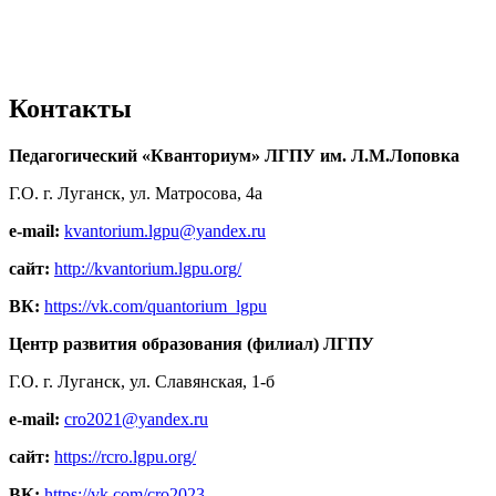
Контакты
Педагогический «Кванториум» ЛГПУ им. Л.М.Лоповка
Г.О. г. Луганск, ул. Матросова, 4а
e-mail:
kvantorium.lgpu@yandex.ru
сайт:
http://kvantorium.lgpu.org/
ВК:
https://vk.com/quantorium_lgpu
Центр развития образования (филиал) ЛГПУ
Г.О. г. Луганск, ул. Славянская, 1-б
e-mail:
cro2021@yandex.ru
сайт:
https://rcro.lgpu.org/
ВК:
https://vk.com/cro2023