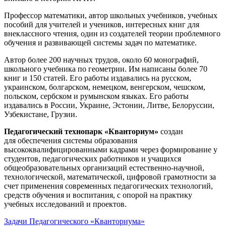
Профессор математики, автор школьных учебников, учебных
пособий для учителей и учеников, интересных книг для
внеклассного чтения, один из создателей теории проблемного
обучения и развивающей системы задач по математике.
Автор более 200 научных трудов, около 60 монографий,
школьного учебника по геометрии. Им написаны более 70
книг и 150 статей. Его работы издавались на русском,
украинском, болгарском, немецком, венгерском, чешском,
польском, сербском и румынском языках. Его работы
издавались в России, Украине, Эстонии, Литве, Белоруссии,
Узбекистане, Грузии.
Педагогический технопарк «Кванториум»
создан
для
обеспечения системы образования
высококвалифицированными кадрами через формирование у
студентов, педагогических работников и учащихся
общеобразовательных организаций естественно-научной,
технологической, математической, цифровой грамотности за
счет применения современных педагогических технологий,
средств обучения и воспитания, с опорой на практику
учебных исследований и проектов.
Задачи Педагогического «Кванториума»