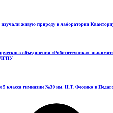
 изучали живую природу в лаборатории Квантор
орческого объединения «Робототехника» знакомят
а ЛГПУ
я 5 класса гимназии №30 им. Н.Т. Фесенко в Педа