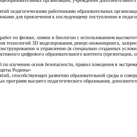
щеобразовательных организаций, учреждений дополнительного 
ятий педагогическими работниками образовательных организаци
никами для привлечения к последующему поступлению в педаго
 работ по физике, химии и биологии с использованием высокот
ния технологий 3D моделирования, реверс-инжиниринга, лазерн
конструированию и управлению (в специально созданных услов
ективного цифрового образовательного контента (презентации,
й по изучению основ безопасности, правил поведения в экстрем
защиты Родины»
иятий, способствующих развитию образовательной среды и сове
ных программ высшего педагогического образования, дополнит