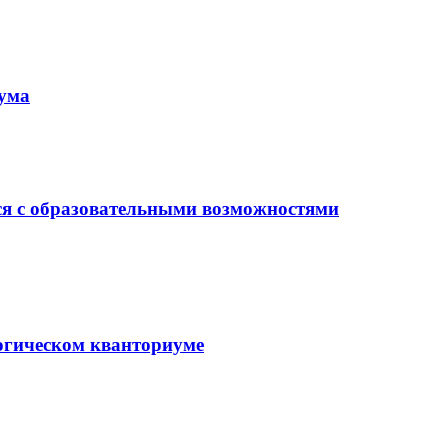
иума
ся с образовательными возможностями
гогическом кванториуме