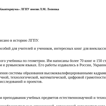
 «Кванториума» ЛГПУ имени Л.М. Лоповка
писано в историю ЛГПУ.
обий для учителей и учеников, интересных книг для внеклассно
ого учебника по геометрии. Им написаны более 70 книг и 150 ст
м и румынском языках. Его работы издавались в России, Украине
ения системы образования высококвалифицированными кадрами 
чной, технологической, математической, цифровой грамотности
х исследований и проектов.
ям преподавания учебных предметов естественнонаучной и техн