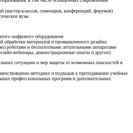
образования, в том числе оснащенных современным
й (мастер-классов, семинаров, конференций, форумов)
гические вузы
очного цифрового оборудования
ой обработки материалов и промышленного дизайна
иях) роботами и беспилотными летательными аппаратами
 онлайн-вебинары, демонстрационные опыты и другие)
альных ситуациях и мер защиты от возможных опасностей в
ршенствованию методики и подходов к преподаванию учебных
ельных профессиональных программ и дополнительных