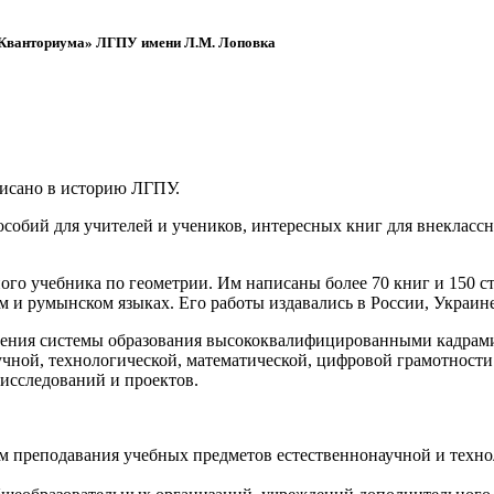
 «Кванториума» ЛГПУ имени Л.М. Лоповка
писано в историю ЛГПУ.
обий для учителей и учеников, интересных книг для внеклассно
ого учебника по геометрии. Им написаны более 70 книг и 150 ст
м и румынском языках. Его работы издавались в России, Украине
ения системы образования высококвалифицированными кадрами 
чной, технологической, математической, цифровой грамотности
х исследований и проектов.
ям преподавания учебных предметов естественнонаучной и техн