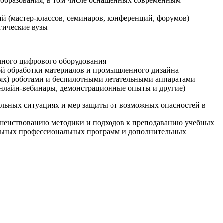
образования, в том числе оснащенных современным
й (мастер-классов, семинаров, конференций, форумов)
гические вузы
очного цифрового оборудования
ой обработки материалов и промышленного дизайна
иях) роботами и беспилотными летательными аппаратами
 онлайн-вебинары, демонстрационные опыты и другие)
альных ситуациях и мер защиты от возможных опасностей в
ршенствованию методики и подходов к преподаванию учебных
ельных профессиональных программ и дополнительных