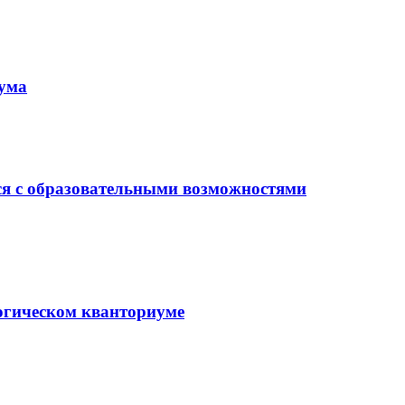
иума
ся с образовательными возможностями
гогическом кванториуме