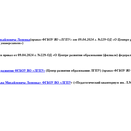
Михайловича Лоповка
(
приказ ФГБОУ ВО «ЛГПУ» от 09.04.2024 г. №229-ОД «О Центре ра
й университет»
)
 в приказ от 09.04.2024 г. №229-ОД «О Центре развития образования (филиале) федер
о развития ФГБОУ ВО «ЛГПУ»
(Центр развития образования ЛГПУ)
(приказ ФГБОУ ВО 
ьва Михайловича Лоповка»
ФГБОУ ВО «ЛГПУ
» («Педагогический кванториум им. Л