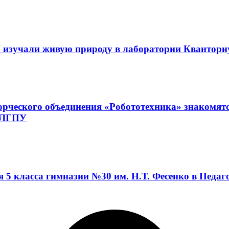
 изучали живую природу в лаборатории Квантор
орческого объединения «Робототехника» знакомят
а ЛГПУ
я 5 класса гимназии №30 им. Н.Т. Фесенко в Педа