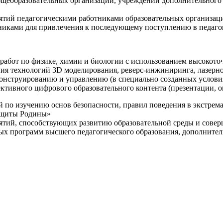
щеобразовательных организаций, учреждений дополнительного 
ятий педагогическими работниками образовательных организаци
никами для привлечения к последующему поступлению в педаго
 работ по физике, химии и биологии с использованием высокот
ния технологий 3D моделирования, реверс-инжиниринга, лазерн
конструированию и управлению (в специально созданных услов
ективного цифрового образовательного контента (презентации,
й по изучению основ безопасности, правил поведения в экстрем
защиты Родины»
иятий, способствующих развитию образовательной среды и сове
ных программ высшего педагогического образования, дополнит