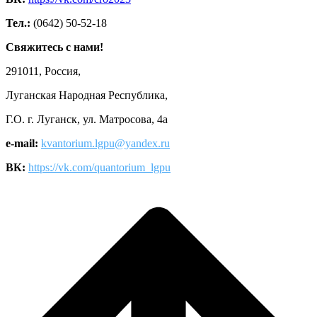
Тел.:
(0642) 50-52-18
Свяжитесь с нами!
291011, Россия,
Луганская Народная Республика,
Г.О. г. Луганск, ул. Матросова, 4а
e-mail:
kvantorium.lgpu@yandex.ru
ВК:
https://vk.com/quantorium_lgpu