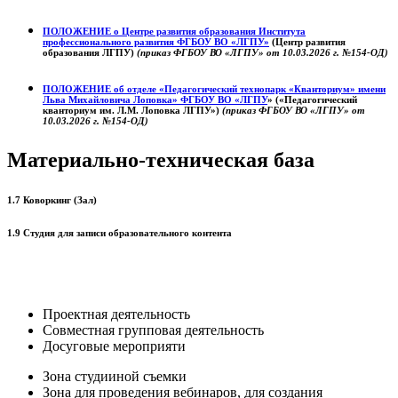
ПОЛОЖЕНИЕ о
Центре развития образования
Института
профессионального развития ФГБОУ ВО «ЛГПУ»
(Центр развития
образования ЛГПУ)
(приказ ФГБОУ ВО «ЛГПУ» от 10.03.2026 г. №154-ОД)
ПОЛОЖЕНИЕ об отделе «Педагогический технопарк «Кванториум» имени
Льва Михайловича Лоповка»
ФГБОУ ВО «ЛГПУ
» («Педагогический
кванториум им. Л.М. Лоповка ЛГПУ»)
(приказ ФГБОУ ВО «ЛГПУ» от
10.03.2026 г. №154-ОД)
Материально-техническая база
1.7 Коворкинг (Зал)
1.9 Студия для записи образовательного контента
Проектная деятельность
Совместная групповая деятельность
Досуговые мероприяти
Зона студииной съемки
Зона для проведения вебинаров, для создания