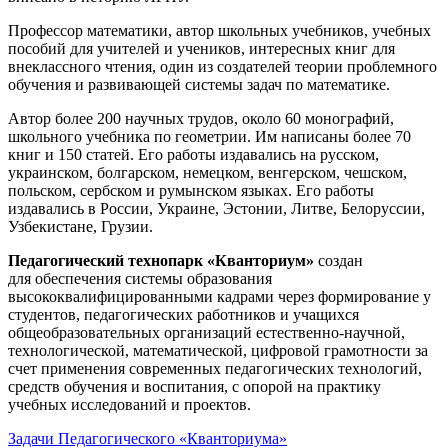
Профессор математики, автор школьных учебников, учебных
пособий для учителей и учеников, интересных книг для
внеклассного чтения, один из создателей теории проблемного
обучения и развивающей системы задач по математике.
Автор более 200 научных трудов, около 60 монографий,
школьного учебника по геометрии. Им написаны более 70
книг и 150 статей. Его работы издавались на русском,
украинском, болгарском, немецком, венгерском, чешском,
польском, сербском и румынском языках. Его работы
издавались в России, Украине, Эстонии, Литве, Белоруссии,
Узбекистане, Грузии.
Педагогический технопарк «Кванториум»
создан
для
обеспечения системы образования
высококвалифицированными кадрами через формирование у
студентов, педагогических работников и учащихся
общеобразовательных организаций естественно-научной,
технологической, математической, цифровой грамотности за
счет применения современных педагогических технологий,
средств обучения и воспитания, с опорой на практику
учебных исследований и проектов.
Задачи Педагогического «Кванториума»