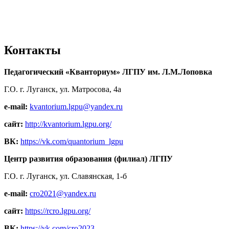
Контакты
Педагогический «Кванториум» ЛГПУ им. Л.М.Лоповка
Г.О. г. Луганск, ул. Матросова, 4а
e-mail:
kvantorium.lgpu@yandex.ru
сайт:
http://kvantorium.lgpu.org/
ВК:
https://vk.com/quantorium_lgpu
Центр развития образования (филиал) ЛГПУ
Г.О. г. Луганск, ул. Славянская, 1-б
e-mail:
cro2021@yandex.ru
сайт:
https://rcro.lgpu.org/
ВК:
https://vk.com/cro2023