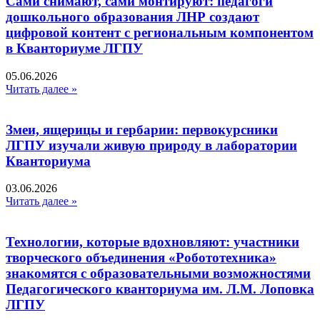
Сами снимают, сами монтируют: педагоги
дошкольного образования ЛНР создают
цифровой контент с региональным компонентом
в Кванториуме ЛГПУ​
05.06.2026
Читать далее »
Змеи, ящерицы и гербарии: первокурсники
ЛГПУ изучали живую природу в лаборатории
Кванториума
03.06.2026
Читать далее »
Технологии, которые вдохновляют: участники
творческого объединения «Робототехника»
знакомятся с образовательными возможностями
Педагогического кванториума им. Л.М. Лоповка
ЛГПУ