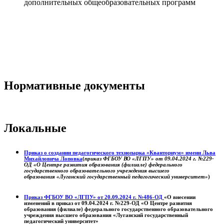
дополнительных общеобразовательных программ
Нормативные документы
Локальные
Приказ о создании педагогического технопарка «Кванториум» имени Льва
Михайловича Лоповка
(
приказ ФГБОУ ВО «ЛГПУ» от 09.04.2024 г. №229-
ОД «О Центре развития образования (филиале) федерального
государственного образовательного учреждения высшего
образования «Луганский государственный педагогический университет»
)
Приказ ФГБОУ ВО «ЛГПУ» от 20.09.2024 г. №486-ОД
«О внесении
изменений в приказ от 09.04.2024 г. №229-ОД «О Центре развития
образования (филиале) федерального государственного образовательного
учреждения высшего образования «Луганский государственный
педагогический университет»