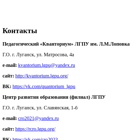
Контакты
Педагогический «Кванториум» ЛГПУ им. Л.М.Лоповка
Г.О. г. Луганск, ул. Матросова, 4а
e-mail:
kvantorium.lgpu@yandex.ru
сайт:
http://kvantorium.lgpu.org/
ВК:
https://vk.com/quantorium_lgpu
Центр развития образования (филиал) ЛГПУ
Г.О. г. Луганск, ул. Славянская, 1-б
e-mail:
cro2021@yandex.ru
сайт:
https://rcro.lgpu.org/
ВК:
https://vk.com/cro2023