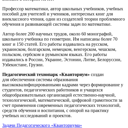
Профессор математики, автор школьных учебников, учебных
пособий для учителей и учеников, интересных книг для
внеклассного чтения, один из создателей теории проблемного
обучения и развивающей системы задач по математике.
Автор более 200 научных трудов, около 60 монографий,
школьного учебника по геометрии. Им написаны более 70
книг и 150 статей. Его работы издавались на русском,
украинском, болгарском, немецком, венгерском, чешском,
польском, сербском и румынском языках. Его работы
издавались в России, Украине, Эстонии, Литве, Белоруссии,
Узбекистане, Грузии.
Педагогический технопарк «Кванториум»
создан
для
обеспечения системы образования
высококвалифицированными кадрами через формирование у
студентов, педагогических работников и учащихся
общеобразовательных организаций естественно-научной,
технологической, математической, цифровой грамотности за
счет применения современных педагогических технологий,
средств обучения и воспитания, с опорой на практику
учебных исследований и проектов.
Задачи Педагогического «Кванториума»