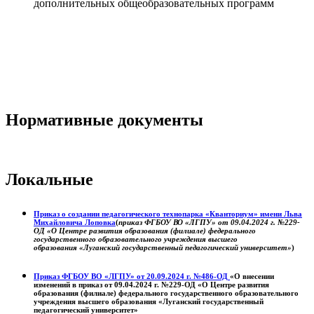
дополнительных общеобразовательных программ
Нормативные документы
Локальные
Приказ о создании педагогического технопарка «Кванториум» имени Льва
Михайловича Лоповка
(
приказ ФГБОУ ВО «ЛГПУ» от 09.04.2024 г. №229-
ОД «О Центре развития образования (филиале) федерального
государственного образовательного учреждения высшего
образования «Луганский государственный педагогический университет»
)
Приказ ФГБОУ ВО «ЛГПУ» от 20.09.2024 г. №486-ОД
«О внесении
изменений в приказ от 09.04.2024 г. №229-ОД «О Центре развития
образования (филиале) федерального государственного образовательного
учреждения высшего образования «Луганский государственный
педагогический университет»