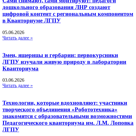
Сами снимают, сами монтируют: педагоги
дошкольного образования ЛНР создают
цифровой контент с региональным компонентом
в Кванториуме ЛГПУ​
05.06.2026
Читать далее »
Змеи, ящерицы и гербарии: первокурсники
ЛГПУ изучали живую природу в лаборатории
Кванториума
03.06.2026
Читать далее »
Технологии, которые вдохновляют: участники
творческого объединения «Робототехника»
знакомятся с образовательными возможностями
Педагогического кванториума им. Л.М. Лоповка
ЛГПУ