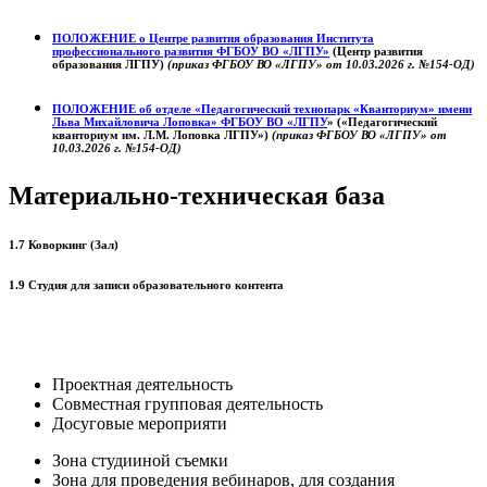
ПОЛОЖЕНИЕ о
Центре развития образования
Института
профессионального развития ФГБОУ ВО «ЛГПУ»
(Центр развития
образования ЛГПУ)
(приказ ФГБОУ ВО «ЛГПУ» от 10.03.2026 г. №154-ОД)
ПОЛОЖЕНИЕ об отделе «Педагогический технопарк «Кванториум» имени
Льва Михайловича Лоповка»
ФГБОУ ВО «ЛГПУ
» («Педагогический
кванториум им. Л.М. Лоповка ЛГПУ»)
(приказ ФГБОУ ВО «ЛГПУ» от
10.03.2026 г. №154-ОД)
Материально-техническая база
1.7 Коворкинг (Зал)
1.9 Студия для записи образовательного контента
Проектная деятельность
Совместная групповая деятельность
Досуговые мероприяти
Зона студииной съемки
Зона для проведения вебинаров, для создания