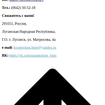
Тел.:
(0642) 50-52-18
Свяжитесь с нами!
291011, Россия,
Луганская Народная Республика,
Г.О. г. Луганск, ул. Матросова, 4а
e-mail:
kvantorium.lgpu@yandex.ru
ВК:
https://vk.com/quantorium_lgpu