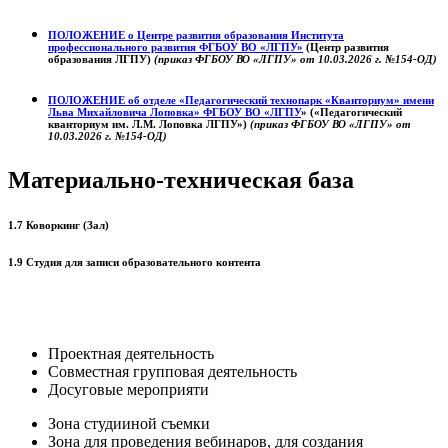
ПОЛОЖЕНИЕ о
Центре развития образования
Института
профессионального развития ФГБОУ ВО «ЛГПУ»
(Центр развития
образования ЛГПУ)
(приказ ФГБОУ ВО «ЛГПУ» от 10.03.2026 г. №154-ОД)
ПОЛОЖЕНИЕ об отделе «Педагогический технопарк «Кванториум» имени
Льва Михайловича Лоповка»
ФГБОУ ВО «ЛГПУ
» («Педагогический
кванториум им. Л.М. Лоповка ЛГПУ»)
(приказ ФГБОУ ВО «ЛГПУ» от
10.03.2026 г. №154-ОД)
Материально-техническая база
1.7 Коворкинг (Зал)
1.9 Студия для записи образовательного контента
Проектная деятельность
Совместная групповая деятельность
Досуговые мероприяти
Зона студииной съемки
Зона для проведения вебинаров, для создания