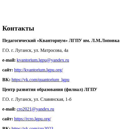
Контакты
Педагогический «Кванториум» ЛГПУ им. Л.М.Лоповка
Г.О. г. Луганск, ул. Матросова, 4а
e-mail:
kvantorium.lgpu@yandex.ru
сайт:
http://kvantorium.lgpu.org/
ВК:
https://vk.com/quantorium_lgpu
Центр развития образования (филиал) ЛГПУ
Г.О. г. Луганск, ул. Славянская, 1-б
e-mail:
cro2021@yandex.ru
сайт:
https://rcro.lgpu.org/
ВК:
https://vk.com/cro2023