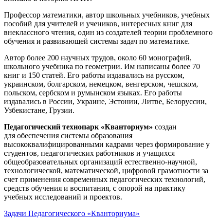
Профессор математики, автор школьных учебников, учебных
пособий для учителей и учеников, интересных книг для
внеклассного чтения, один из создателей теории проблемного
обучения и развивающей системы задач по математике.
Автор более 200 научных трудов, около 60 монографий,
школьного учебника по геометрии. Им написаны более 70
книг и 150 статей. Его работы издавались на русском,
украинском, болгарском, немецком, венгерском, чешском,
польском, сербском и румынском языках. Его работы
издавались в России, Украине, Эстонии, Литве, Белоруссии,
Узбекистане, Грузии.
Педагогический технопарк «Кванториум»
создан
для
обеспечения системы образования
высококвалифицированными кадрами через формирование у
студентов, педагогических работников и учащихся
общеобразовательных организаций естественно-научной,
технологической, математической, цифровой грамотности за
счет применения современных педагогических технологий,
средств обучения и воспитания, с опорой на практику
учебных исследований и проектов.
Задачи Педагогического «Кванториума»