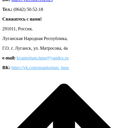
Тел.:
(0642) 50-52-18
Свяжитесь с нами!
291011, Россия,
Луганская Народная Республика,
Г.О. г. Луганск, ул. Матросова, 4а
e-mail:
kvantorium.lgpu@yandex.ru
ВК:
https://vk.com/quantorium_lgpu