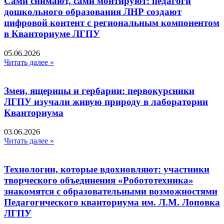
Сами снимают, сами монтируют: педагоги
дошкольного образования ЛНР создают
цифровой контент с региональным компонентом
в Кванториуме ЛГПУ​
05.06.2026
Читать далее »
Змеи, ящерицы и гербарии: первокурсники
ЛГПУ изучали живую природу в лаборатории
Кванториума
03.06.2026
Читать далее »
Технологии, которые вдохновляют: участники
творческого объединения «Робототехника»
знакомятся с образовательными возможностями
Педагогического кванториума им. Л.М. Лоповка
ЛГПУ