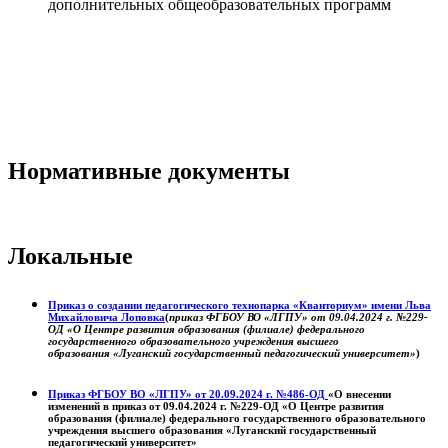
дополнительных общеобразовательных программ
Нормативные документы
Локальные
Приказ о создании педагогического технопарка «Кванториум» имени Льва
Михайловича Лоповка
(
приказ ФГБОУ ВО «ЛГПУ» от 09.04.2024 г. №229-
ОД «О Центре развития образования (филиале) федерального
государственного образовательного учреждения высшего
образования «Луганский государственный педагогический университет»
)
Приказ ФГБОУ ВО «ЛГПУ» от 20.09.2024 г. №486-ОД
«О внесении
изменений в приказ от 09.04.2024 г. №229-ОД «О Центре развития
образования (филиале) федерального государственного образовательного
учреждения высшего образования «Луганский государственный
педагогический университет»