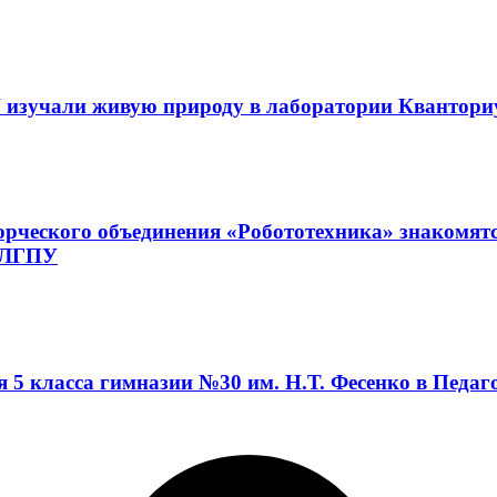
 изучали живую природу в лаборатории Квантор
орческого объединения «Робототехника» знакомят
а ЛГПУ
я 5 класса гимназии №30 им. Н.Т. Фесенко в Педа