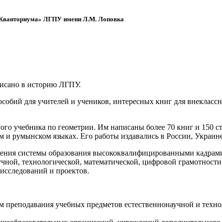
 «Кванториума» ЛГПУ имени Л.М. Лоповка
писано в историю ЛГПУ.
обий для учителей и учеников, интересных книг для внеклассно
ого учебника по геометрии. Им написаны более 70 книг и 150 ст
м и румынском языках. Его работы издавались в России, Украине
ения системы образования высококвалифицированными кадрами 
чной, технологической, математической, цифровой грамотности
х исследований и проектов.
ям преподавания учебных предметов естественнонаучной и техн