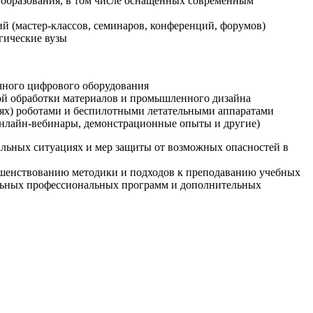
образования, в том числе оснащенных современным
й (мастер-классов, семинаров, конференций, форумов)
гические вузы
очного цифрового оборудования
ой обработки материалов и промышленного дизайна
иях) роботами и беспилотными летательными аппаратами
 онлайн-вебинары, демонстрационные опыты и другие)
альных ситуациях и мер защиты от возможных опасностей в
ршенствованию методики и подходов к преподаванию учебных
ельных профессиональных программ и дополнительных