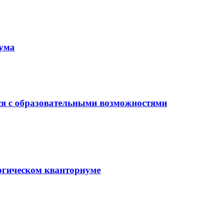
иума
ся с образовательными возможностями
гогическом кванториуме