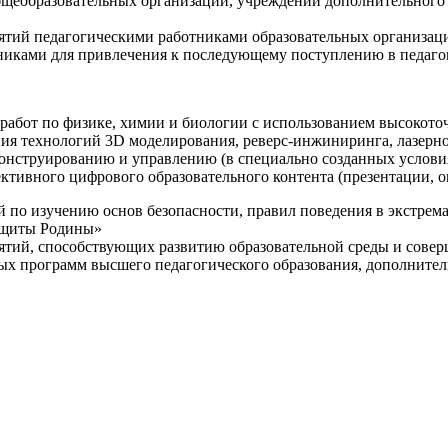
щеобразовательных организаций, учреждений дополнительного 
ятий педагогическими работниками образовательных организаци
никами для привлечения к последующему поступлению в педаго
 работ по физике, химии и биологии с использованием высокот
ния технологий 3D моделирования, реверс-инжиниринга, лазерн
конструированию и управлению (в специально созданных услов
ективного цифрового образовательного контента (презентации,
й по изучению основ безопасности, правил поведения в экстрем
защиты Родины»
иятий, способствующих развитию образовательной среды и сове
ных программ высшего педагогического образования, дополнит