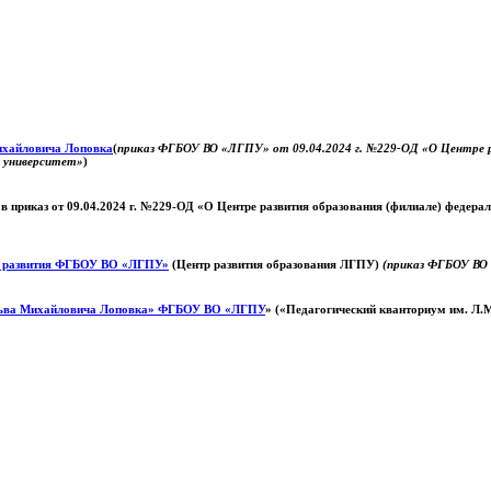
Михайловича Лоповка
(
приказ ФГБОУ ВО «ЛГПУ» от 09.04.2024 г. №229-ОД «О Центре ра
й университет»
)
 в приказ от 09.04.2024 г. №229-ОД «О Центре развития образования (филиале) федер
о развития ФГБОУ ВО «ЛГПУ»
(Центр развития образования ЛГПУ)
(приказ ФГБОУ ВО 
ьва Михайловича Лоповка»
ФГБОУ ВО «ЛГПУ
» («Педагогический кванториум им. Л