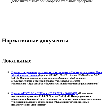
дополнительных общеобразовательных программ
Нормативные документы
Локальные
Приказ о создании педагогического технопарка «Кванториум» имени Льва
Михайловича Лоповка
(
приказ ФГБОУ ВО «ЛГПУ» от 09.04.2024 г. №229-
ОД «О Центре развития образования (филиале) федерального
государственного образовательного учреждения высшего
образования «Луганский государственный педагогический университет»
)
Приказ ФГБОУ ВО «ЛГПУ» от 20.09.2024 г. №486-ОД
«О внесении
изменений в приказ от 09.04.2024 г. №229-ОД «О Центре развития
образования (филиале) федерального государственного образовательного
учреждения высшего образования «Луганский государственный
педагогический университет»