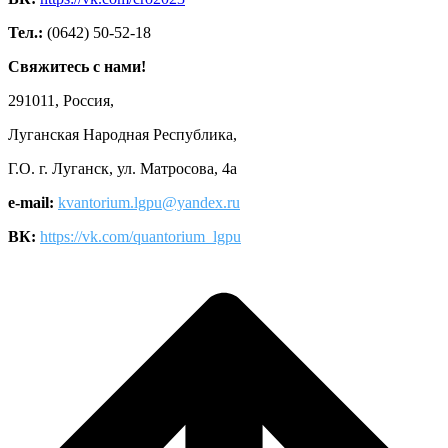
Тел.:
(0642) 50-52-18
Свяжитесь с нами!
291011, Россия,
Луганская Народная Республика,
Г.О. г. Луганск, ул. Матросова, 4а
e-mail:
kvantorium.lgpu@yandex.ru
ВК:
https://vk.com/quantorium_lgpu