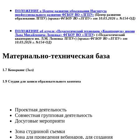
ПОЛОЖЕНИЕ о
Центре развития образования
Института
профессионального развития ФГБОУ ВО «ЛГПУ»
(Центр развития
образования ЛГПУ)
(приказ ФГБОУ ВО «ЛГПУ» от 10.03.2026 г. №154-ОД)
ПОЛОЖЕНИЕ об отделе «Педагогический технопарк «Кванториум» имени
Льва Михайловича Лоповка»
ФГБОУ ВО «ЛГПУ
» («Педагогический
кванториум им. Л.М. Лоповка ЛГПУ»)
(приказ ФГБОУ ВО «ЛГПУ» от
10.03.2026 г. №154-ОД)
Материально-техническая база
1.7 Коворкинг (Зал)
1.9 Студия для записи образовательного контента
Проектная деятельность
Совместная групповая деятельность
Досуговые мероприяти
Зона студииной съемки
Зона для проведения вебинаров, для создания