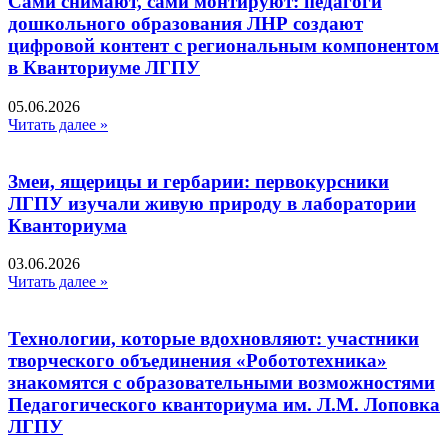
Сами снимают, сами монтируют: педагоги
дошкольного образования ЛНР создают
цифровой контент с региональным компонентом
в Кванториуме ЛГПУ​
05.06.2026
Читать далее »
Змеи, ящерицы и гербарии: первокурсники
ЛГПУ изучали живую природу в лаборатории
Кванториума
03.06.2026
Читать далее »
Технологии, которые вдохновляют: участники
творческого объединения «Робототехника»
знакомятся с образовательными возможностями
Педагогического кванториума им. Л.М. Лоповка
ЛГПУ