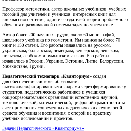
Профессор математики, автор школьных учебников, учебных
пособий для учителей и учеников, интересных книг для
внеклассного чтения, один из создателей теории проблемного
обучения и развивающей системы задач по математике.
Автор более 200 научных трудов, около 60 монографий,
школьного учебника по геометрии. Им написаны более 70
книг и 150 статей. Его работы издавались на русском,
украинском, болгарском, немецком, венгерском, чешском,
польском, сербском и румынском языках. Его работы
издавались в России, Украине, Эстонии, Литве, Белоруссии,
Узбекистане, Грузии.
Педагогический технопарк «Кванториум»
создан
для
обеспечения системы образования
высококвалифицированными кадрами через формирование у
студентов, педагогических работников и учащихся
общеобразовательных организаций естественно-научной,
технологической, математической, цифровой грамотности за
счет применения современных педагогических технологий,
средств обучения и воспитания, с опорой на практику
учебных исследований и проектов.
Задачи Педагогического «Кванториума»