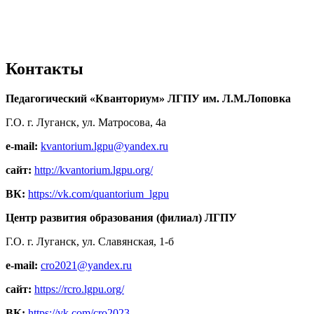
Контакты
Педагогический «Кванториум» ЛГПУ им. Л.М.Лоповка
Г.О. г. Луганск, ул. Матросова, 4а
e-mail:
kvantorium.lgpu@yandex.ru
сайт:
http://kvantorium.lgpu.org/
ВК:
https://vk.com/quantorium_lgpu
Центр развития образования (филиал) ЛГПУ
Г.О. г. Луганск, ул. Славянская, 1-б
e-mail:
cro2021@yandex.ru
сайт:
https://rcro.lgpu.org/
ВК:
https://vk.com/cro2023