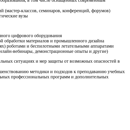
образования, в том числе оснащенных современным
й (мастер-классов, семинаров, конференций, форумов)
гические вузы
очного цифрового оборудования
ой обработки материалов и промышленного дизайна
иях) роботами и беспилотными летательными аппаратами
 онлайн-вебинары, демонстрационные опыты и другие)
альных ситуациях и мер защиты от возможных опасностей в
ршенствованию методики и подходов к преподаванию учебных
ельных профессиональных программ и дополнительных