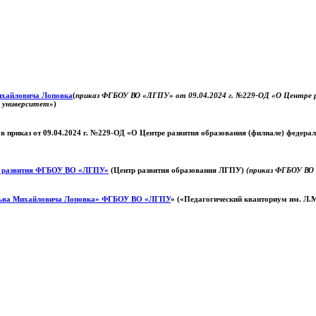
Михайловича Лоповка
(
приказ ФГБОУ ВО «ЛГПУ» от 09.04.2024 г. №229-ОД «О Центре ра
й университет»
)
 в приказ от 09.04.2024 г. №229-ОД «О Центре развития образования (филиале) федер
о развития ФГБОУ ВО «ЛГПУ»
(Центр развития образования ЛГПУ)
(приказ ФГБОУ ВО 
ьва Михайловича Лоповка»
ФГБОУ ВО «ЛГПУ
» («Педагогический кванториум им. Л