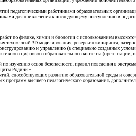
щеобразовательных организаций, учреждений дополнительного 
ятий педагогическими работниками образовательных организаци
никами для привлечения к последующему поступлению в педаго
 работ по физике, химии и биологии с использованием высокот
ния технологий 3D моделирования, реверс-инжиниринга, лазерн
конструированию и управлению (в специально созданных услов
ективного цифрового образовательного контента (презентации,
й по изучению основ безопасности, правил поведения в экстрем
защиты Родины»
иятий, способствующих развитию образовательной среды и сове
ных программ высшего педагогического образования, дополнит