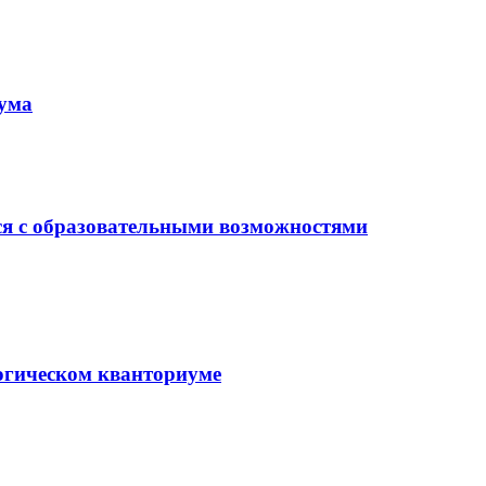
иума
ся с образовательными возможностями
гогическом кванториуме