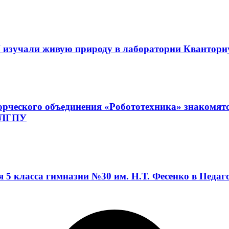
 изучали живую природу в лаборатории Квантор
орческого объединения «Робототехника» знакомят
а ЛГПУ
я 5 класса гимназии №30 им. Н.Т. Фесенко в Педа