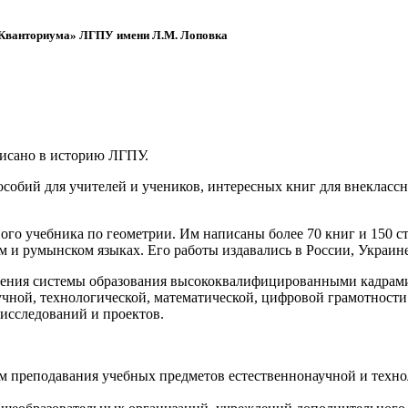
 «Кванториума» ЛГПУ имени Л.М. Лоповка
писано в историю ЛГПУ.
обий для учителей и учеников, интересных книг для внеклассно
ого учебника по геометрии. Им написаны более 70 книг и 150 ст
м и румынском языках. Его работы издавались в России, Украине
ения системы образования высококвалифицированными кадрами 
чной, технологической, математической, цифровой грамотности
х исследований и проектов.
ям преподавания учебных предметов естественнонаучной и техн