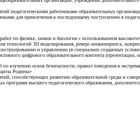
щеобразовательных организаций, учреждений дополнительного 
ятий педагогическими работниками образовательных организаци
никами для привлечения к последующему поступлению в педаго
 работ по физике, химии и биологии с использованием высокот
ния технологий 3D моделирования, реверс-инжиниринга, лазерн
конструированию и управлению (в специально созданных услов
ективного цифрового образовательного контента (презентации,
й по изучению основ безопасности, правил поведения в экстрем
защиты Родины»
иятий, способствующих развитию образовательной среды и сове
ных программ высшего педагогического образования, дополнит