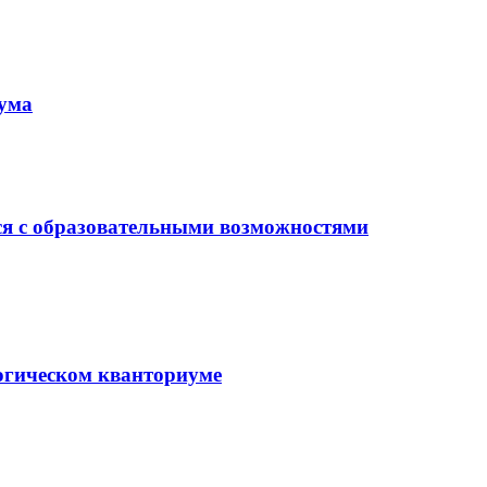
иума
ся с образовательными возможностями
гогическом кванториуме