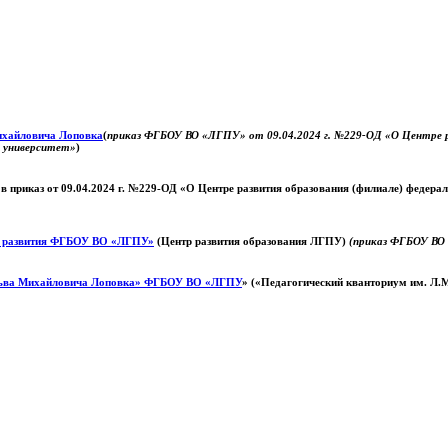
Михайловича Лоповка
(
приказ ФГБОУ ВО «ЛГПУ» от 09.04.2024 г. №229-ОД «О Центре ра
й университет»
)
 в приказ от 09.04.2024 г. №229-ОД «О Центре развития образования (филиале) федер
о развития ФГБОУ ВО «ЛГПУ»
(Центр развития образования ЛГПУ)
(приказ ФГБОУ ВО 
ьва Михайловича Лоповка»
ФГБОУ ВО «ЛГПУ
» («Педагогический кванториум им. Л