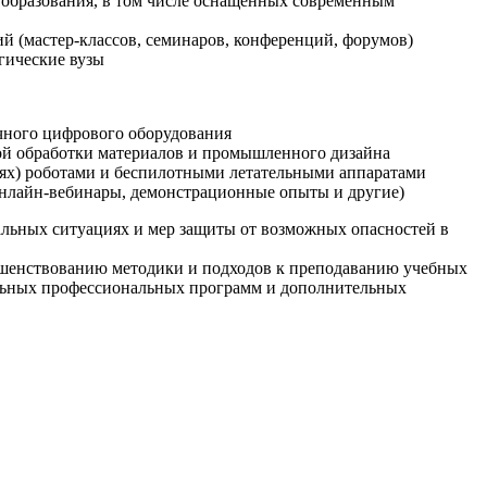
образования, в том числе оснащенных современным
й (мастер-классов, семинаров, конференций, форумов)
гические вузы
очного цифрового оборудования
ой обработки материалов и промышленного дизайна
иях) роботами и беспилотными летательными аппаратами
 онлайн-вебинары, демонстрационные опыты и другие)
альных ситуациях и мер защиты от возможных опасностей в
ршенствованию методики и подходов к преподаванию учебных
ельных профессиональных программ и дополнительных