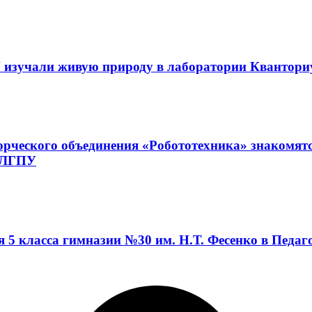
 изучали живую природу в лаборатории Квантор
орческого объединения «Робототехника» знакомят
а ЛГПУ
я 5 класса гимназии №30 им. Н.Т. Фесенко в Педа