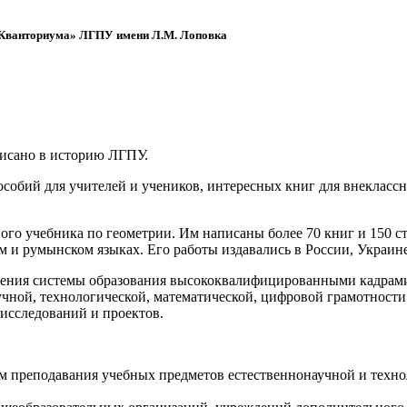
 «Кванториума» ЛГПУ имени Л.М. Лоповка
писано в историю ЛГПУ.
обий для учителей и учеников, интересных книг для внеклассно
ого учебника по геометрии. Им написаны более 70 книг и 150 ст
м и румынском языках. Его работы издавались в России, Украине
ения системы образования высококвалифицированными кадрами 
чной, технологической, математической, цифровой грамотности
х исследований и проектов.
ям преподавания учебных предметов естественнонаучной и техн