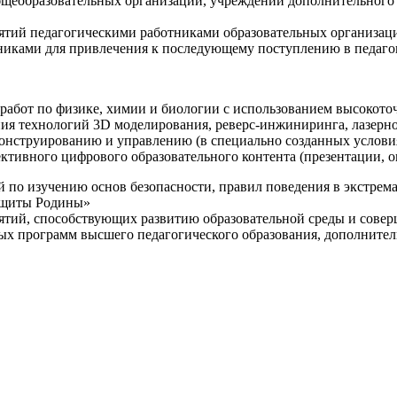
щеобразовательных организаций, учреждений дополнительного 
ятий педагогическими работниками образовательных организаци
никами для привлечения к последующему поступлению в педаго
 работ по физике, химии и биологии с использованием высокот
ния технологий 3D моделирования, реверс-инжиниринга, лазерн
конструированию и управлению (в специально созданных услов
ективного цифрового образовательного контента (презентации,
й по изучению основ безопасности, правил поведения в экстрем
защиты Родины»
иятий, способствующих развитию образовательной среды и сове
ных программ высшего педагогического образования, дополнит