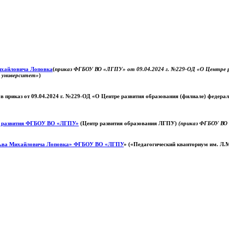
Михайловича Лоповка
(
приказ ФГБОУ ВО «ЛГПУ» от 09.04.2024 г. №229-ОД «О Центре ра
й университет»
)
 в приказ от 09.04.2024 г. №229-ОД «О Центре развития образования (филиале) федер
о развития ФГБОУ ВО «ЛГПУ»
(Центр развития образования ЛГПУ)
(приказ ФГБОУ ВО 
ьва Михайловича Лоповка»
ФГБОУ ВО «ЛГПУ
» («Педагогический кванториум им. Л