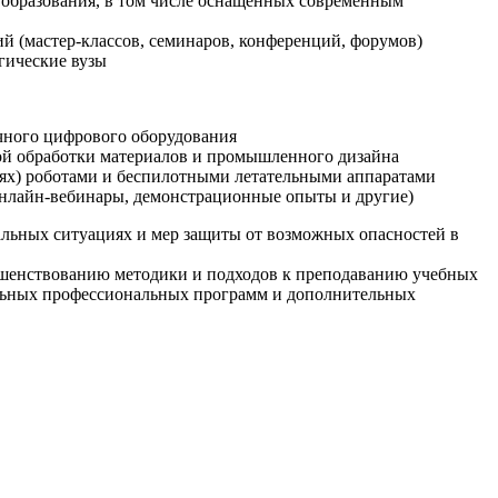
образования, в том числе оснащенных современным
й (мастер-классов, семинаров, конференций, форумов)
гические вузы
очного цифрового оборудования
ой обработки материалов и промышленного дизайна
иях) роботами и беспилотными летательными аппаратами
 онлайн-вебинары, демонстрационные опыты и другие)
альных ситуациях и мер защиты от возможных опасностей в
ршенствованию методики и подходов к преподаванию учебных
ельных профессиональных программ и дополнительных