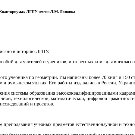
 «Кванториума» ЛГПУ имени Л.М. Лоповка
писано в историю ЛГПУ.
обий для учителей и учеников, интересных книг для внеклассно
ого учебника по геометрии. Им написаны более 70 книг и 150 ст
м и румынском языках. Его работы издавались в России, Украине
ения системы образования высококвалифицированными кадрами 
чной, технологической, математической, цифровой грамотности
х исследований и проектов.
ям преподавания учебных предметов естественнонаучной и техн