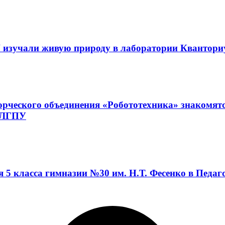
 изучали живую природу в лаборатории Квантор
орческого объединения «Робототехника» знакомят
а ЛГПУ
я 5 класса гимназии №30 им. Н.Т. Фесенко в Педа