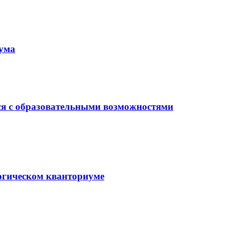
иума
ся с образовательными возможностями
гогическом кванториуме