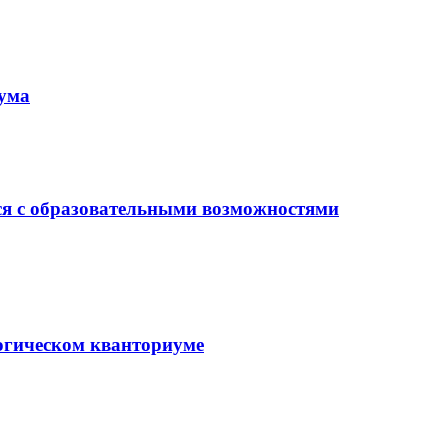
иума
ся с образовательными возможностями
гогическом кванториуме