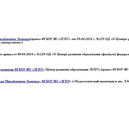
Михайловича Лоповка
(
приказ ФГБОУ ВО «ЛГПУ» от 09.04.2024 г. №229-ОД «О Центре ра
й университет»
)
 в приказ от 09.04.2024 г. №229-ОД «О Центре развития образования (филиале) федер
о развития ФГБОУ ВО «ЛГПУ»
(Центр развития образования ЛГПУ)
(приказ ФГБОУ ВО 
ьва Михайловича Лоповка»
ФГБОУ ВО «ЛГПУ
» («Педагогический кванториум им. Л