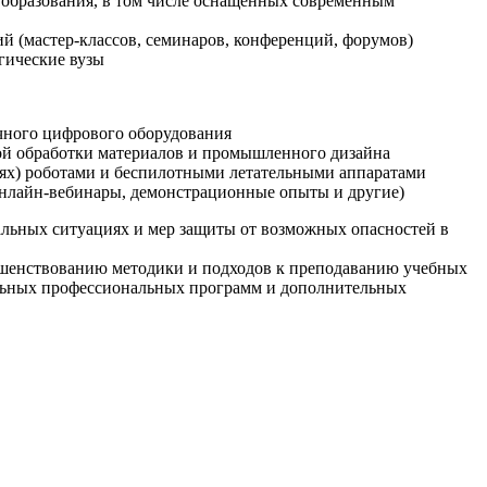
образования, в том числе оснащенных современным
й (мастер-классов, семинаров, конференций, форумов)
гические вузы
очного цифрового оборудования
ой обработки материалов и промышленного дизайна
иях) роботами и беспилотными летательными аппаратами
 онлайн-вебинары, демонстрационные опыты и другие)
альных ситуациях и мер защиты от возможных опасностей в
ршенствованию методики и подходов к преподаванию учебных
ельных профессиональных программ и дополнительных