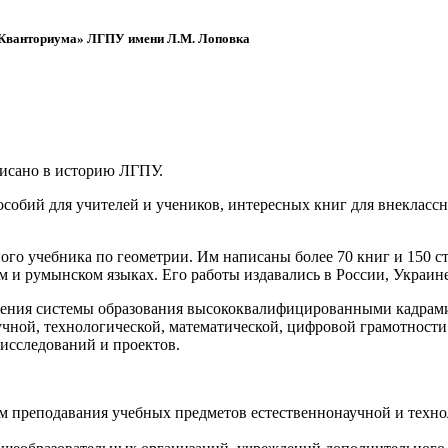
 «Кванториума» ЛГПУ имени Л.М. Лоповка
писано в историю ЛГПУ.
обий для учителей и учеников, интересных книг для внеклассно
ого учебника по геометрии. Им написаны более 70 книг и 150 ст
м и румынском языках. Его работы издавались в России, Украине
ения системы образования высококвалифицированными кадрами 
чной, технологической, математической, цифровой грамотности
х исследований и проектов.
ям преподавания учебных предметов естественнонаучной и техн