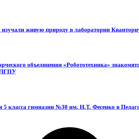
 изучали живую природу в лаборатории Квантор
орческого объединения «Робототехника» знакомят
а ЛГПУ
я 5 класса гимназии №30 им. Н.Т. Фесенко в Педа