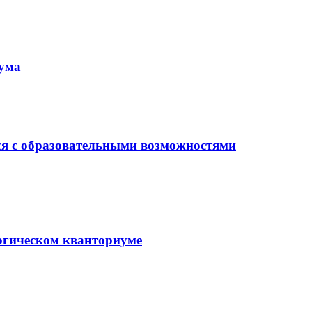
иума
ся с образовательными возможностями
гогическом кванториуме