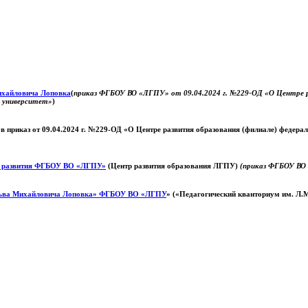
Михайловича Лоповка
(
приказ ФГБОУ ВО «ЛГПУ» от 09.04.2024 г. №229-ОД «О Центре ра
й университет»
)
 в приказ от 09.04.2024 г. №229-ОД «О Центре развития образования (филиале) федер
о развития ФГБОУ ВО «ЛГПУ»
(Центр развития образования ЛГПУ)
(приказ ФГБОУ ВО 
ьва Михайловича Лоповка»
ФГБОУ ВО «ЛГПУ
» («Педагогический кванториум им. Л