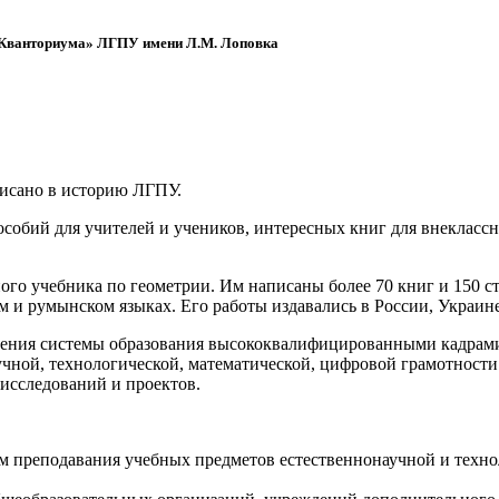
 «Кванториума» ЛГПУ имени Л.М. Лоповка
писано в историю ЛГПУ.
обий для учителей и учеников, интересных книг для внеклассно
ого учебника по геометрии. Им написаны более 70 книг и 150 ст
м и румынском языках. Его работы издавались в России, Украине
ения системы образования высококвалифицированными кадрами 
чной, технологической, математической, цифровой грамотности
х исследований и проектов.
ям преподавания учебных предметов естественнонаучной и техн