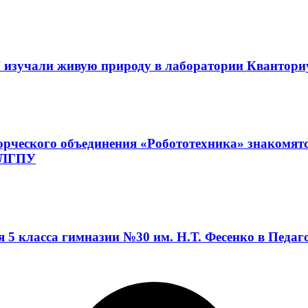
 изучали живую природу в лаборатории Квантор
орческого объединения «Робототехника» знакомят
а ЛГПУ
я 5 класса гимназии №30 им. Н.Т. Фесенко в Педа