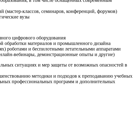
образования, в том числе оснащенных современным
й (мастер-классов, семинаров, конференций, форумов)
гические вузы
очного цифрового оборудования
ой обработки материалов и промышленного дизайна
иях) роботами и беспилотными летательными аппаратами
 онлайн-вебинары, демонстрационные опыты и другие)
альных ситуациях и мер защиты от возможных опасностей в
ршенствованию методики и подходов к преподаванию учебных
ельных профессиональных программ и дополнительных