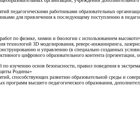
щеобразовательных организаций, учреждений дополнительного 
ятий педагогическими работниками образовательных организаци
никами для привлечения к последующему поступлению в педаго
 работ по физике, химии и биологии с использованием высокот
ния технологий 3D моделирования, реверс-инжиниринга, лазерн
конструированию и управлению (в специально созданных услов
ективного цифрового образовательного контента (презентации,
й по изучению основ безопасности, правил поведения в экстрем
защиты Родины»
иятий, способствующих развитию образовательной среды и сове
ных программ высшего педагогического образования, дополнит