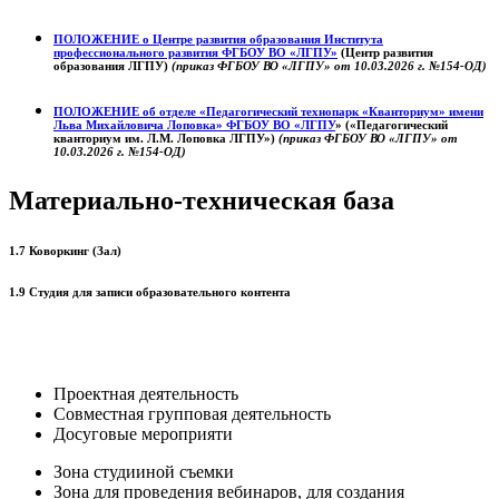
ПОЛОЖЕНИЕ о
Центре развития образования
Института
профессионального развития ФГБОУ ВО «ЛГПУ»
(Центр развития
образования ЛГПУ)
(приказ ФГБОУ ВО «ЛГПУ» от 10.03.2026 г. №154-ОД)
ПОЛОЖЕНИЕ об отделе «Педагогический технопарк «Кванториум» имени
Льва Михайловича Лоповка»
ФГБОУ ВО «ЛГПУ
» («Педагогический
кванториум им. Л.М. Лоповка ЛГПУ»)
(приказ ФГБОУ ВО «ЛГПУ» от
10.03.2026 г. №154-ОД)
Материально-техническая база
1.7 Коворкинг (Зал)
1.9 Студия для записи образовательного контента
Проектная деятельность
Совместная групповая деятельность
Досуговые мероприяти
Зона студииной съемки
Зона для проведения вебинаров, для создания