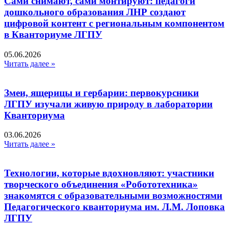
Сами снимают, сами монтируют: педагоги
дошкольного образования ЛНР создают
цифровой контент с региональным компонентом
в Кванториуме ЛГПУ​
05.06.2026
Читать далее »
Змеи, ящерицы и гербарии: первокурсники
ЛГПУ изучали живую природу в лаборатории
Кванториума
03.06.2026
Читать далее »
Технологии, которые вдохновляют: участники
творческого объединения «Робототехника»
знакомятся с образовательными возможностями
Педагогического кванториума им. Л.М. Лоповка
ЛГПУ