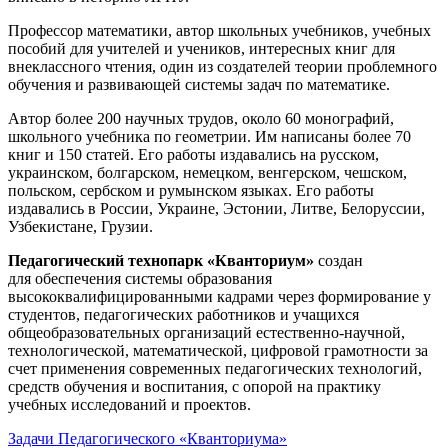
Профессор математики, автор школьных учебников, учебных
пособий для учителей и учеников, интересных книг для
внеклассного чтения, один из создателей теории проблемного
обучения и развивающей системы задач по математике.
Автор более 200 научных трудов, около 60 монографий,
школьного учебника по геометрии. Им написаны более 70
книг и 150 статей. Его работы издавались на русском,
украинском, болгарском, немецком, венгерском, чешском,
польском, сербском и румынском языках. Его работы
издавались в России, Украине, Эстонии, Литве, Белоруссии,
Узбекистане, Грузии.
Педагогический технопарк «Кванториум»
создан
для
обеспечения системы образования
высококвалифицированными кадрами через формирование у
студентов, педагогических работников и учащихся
общеобразовательных организаций естественно-научной,
технологической, математической, цифровой грамотности за
счет применения современных педагогических технологий,
средств обучения и воспитания, с опорой на практику
учебных исследований и проектов.
Задачи Педагогического «Кванториума»