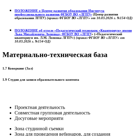
ПОЛОЖЕНИЕ о
Центре развития образования
Института
профессионального развития ФГБОУ ВО «ЛГПУ»
(Центр развития
образования ЛГПУ)
(приказ ФГБОУ ВО «ЛГПУ» от 10.03.2026 г. №154-ОД)
ПОЛОЖЕНИЕ об отделе «Педагогический технопарк «Кванториум» имени
Льва Михайловича Лоповка»
ФГБОУ ВО «ЛГПУ
» («Педагогический
кванториум им. Л.М. Лоповка ЛГПУ»)
(приказ ФГБОУ ВО «ЛГПУ» от
10.03.2026 г. №154-ОД)
Материально-техническая база
1.7 Коворкинг (Зал)
1.9 Студия для записи образовательного контента
Проектная деятельность
Совместная групповая деятельность
Досуговые мероприяти
Зона студииной съемки
Зона для проведения вебинаров, для создания