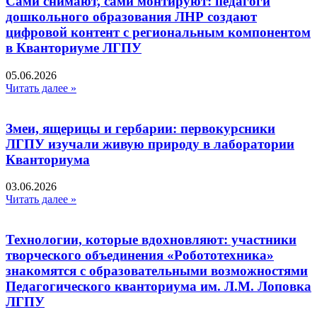
Сами снимают, сами монтируют: педагоги
дошкольного образования ЛНР создают
цифровой контент с региональным компонентом
в Кванториуме ЛГПУ​
05.06.2026
Читать далее »
Змеи, ящерицы и гербарии: первокурсники
ЛГПУ изучали живую природу в лаборатории
Кванториума
03.06.2026
Читать далее »
Технологии, которые вдохновляют: участники
творческого объединения «Робототехника»
знакомятся с образовательными возможностями
Педагогического кванториума им. Л.М. Лоповка
ЛГПУ