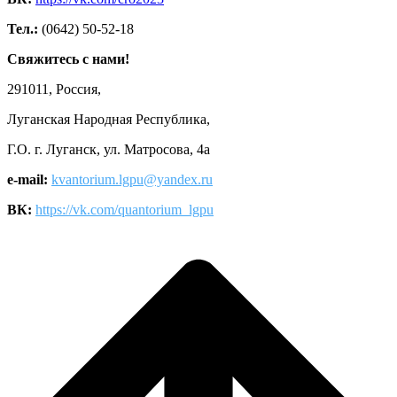
Тел.:
(0642) 50-52-18
Свяжитесь с нами!
291011, Россия,
Луганская Народная Республика,
Г.О. г. Луганск, ул. Матросова, 4а
e-mail:
kvantorium.lgpu@yandex.ru
ВК:
https://vk.com/quantorium_lgpu