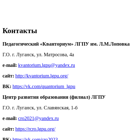
Контакты
Педагогический «Кванториум» ЛГПУ им. Л.М.Лоповка
Г.О. г. Луганск, ул. Матросова, 4а
e-mail:
kvantorium.lgpu@yandex.ru
сайт:
http://kvantorium.lgpu.org/
ВК:
https://vk.com/quantorium_lgpu
Центр развития образования (филиал) ЛГПУ
Г.О. г. Луганск, ул. Славянская, 1-б
e-mail:
cro2021@yandex.ru
сайт:
https://rcro.lgpu.org/
ВК:
https://vk.com/cro2023