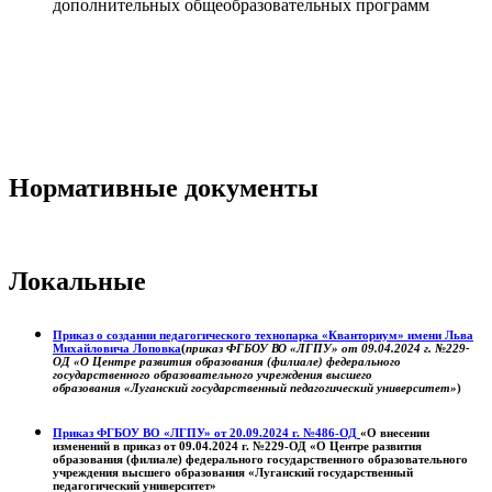
дополнительных общеобразовательных программ
Нормативные документы
Локальные
Приказ о создании педагогического технопарка «Кванториум» имени Льва
Михайловича Лоповка
(
приказ ФГБОУ ВО «ЛГПУ» от 09.04.2024 г. №229-
ОД «О Центре развития образования (филиале) федерального
государственного образовательного учреждения высшего
образования «Луганский государственный педагогический университет»
)
Приказ ФГБОУ ВО «ЛГПУ» от 20.09.2024 г. №486-ОД
«О внесении
изменений в приказ от 09.04.2024 г. №229-ОД «О Центре развития
образования (филиале) федерального государственного образовательного
учреждения высшего образования «Луганский государственный
педагогический университет»