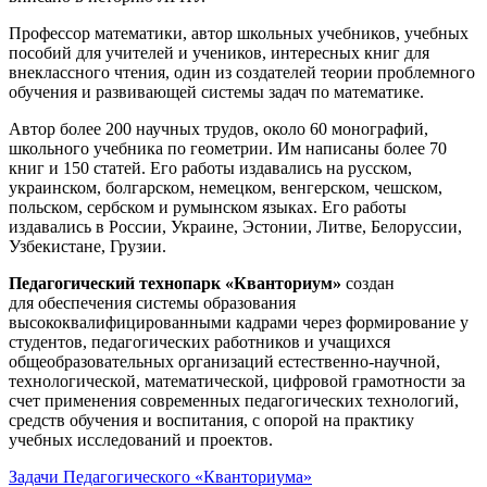
Профессор математики, автор школьных учебников, учебных
пособий для учителей и учеников, интересных книг для
внеклассного чтения, один из создателей теории проблемного
обучения и развивающей системы задач по математике.
Автор более 200 научных трудов, около 60 монографий,
школьного учебника по геометрии. Им написаны более 70
книг и 150 статей. Его работы издавались на русском,
украинском, болгарском, немецком, венгерском, чешском,
польском, сербском и румынском языках. Его работы
издавались в России, Украине, Эстонии, Литве, Белоруссии,
Узбекистане, Грузии.
Педагогический технопарк «Кванториум»
создан
для
обеспечения системы образования
высококвалифицированными кадрами через формирование у
студентов, педагогических работников и учащихся
общеобразовательных организаций естественно-научной,
технологической, математической, цифровой грамотности за
счет применения современных педагогических технологий,
средств обучения и воспитания, с опорой на практику
учебных исследований и проектов.
Задачи Педагогического «Кванториума»