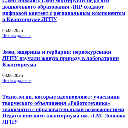
Сами снимают, сами монтируют: педагоги
дошкольного образования ЛНР создают
цифровой контент с региональным компонентом
в Кванториуме ЛГПУ​
05.06.2026
Читать далее »
Змеи, ящерицы и гербарии: первокурсники
ЛГПУ изучали живую природу в лаборатории
Кванториума
03.06.2026
Читать далее »
Технологии, которые вдохновляют: участники
творческого объединения «Робототехника»
знакомятся с образовательными возможностями
Педагогического кванториума им. Л.М. Лоповка
ЛГПУ