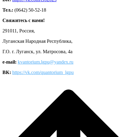
Тел.:
(0642) 50-52-18
Свяжитесь с нами!
291011, Россия,
Луганская Народная Республика,
Г.О. г. Луганск, ул. Матросова, 4а
e-mail:
kvantorium.lgpu@yandex.ru
ВК:
https://vk.com/quantorium_lgpu