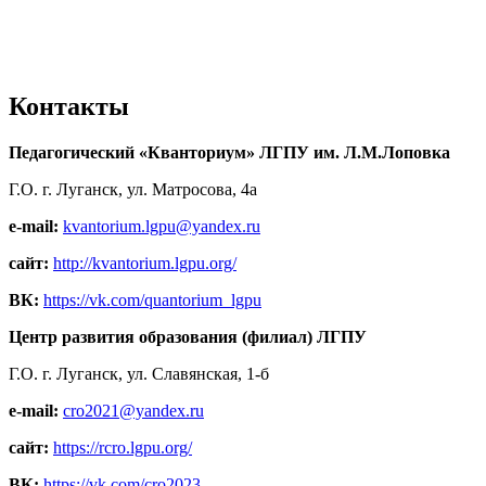
Контакты
Педагогический «Кванториум» ЛГПУ им. Л.М.Лоповка
Г.О. г. Луганск, ул. Матросова, 4а
e-mail:
kvantorium.lgpu@yandex.ru
сайт:
http://kvantorium.lgpu.org/
ВК:
https://vk.com/quantorium_lgpu
Центр развития образования (филиал) ЛГПУ
Г.О. г. Луганск, ул. Славянская, 1-б
e-mail:
cro2021@yandex.ru
сайт:
https://rcro.lgpu.org/
ВК:
https://vk.com/cro2023