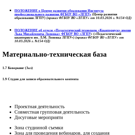
ПОЛОЖЕНИЕ о
Центре развития образования
Института
профессионального развития ФГБОУ ВО «ЛГПУ»
(Центр развития
образования ЛГПУ)
(приказ ФГБОУ ВО «ЛГПУ» от 10.03.2026 г. №154-ОД)
ПОЛОЖЕНИЕ об отделе «Педагогический технопарк «Кванториум» имени
Льва Михайловича Лоповка»
ФГБОУ ВО «ЛГПУ
» («Педагогический
кванториум им. Л.М. Лоповка ЛГПУ»)
(приказ ФГБОУ ВО «ЛГПУ» от
10.03.2026 г. №154-ОД)
Материально-техническая база
1.7 Коворкинг (Зал)
1.9 Студия для записи образовательного контента
Проектная деятельность
Совместная групповая деятельность
Досуговые мероприяти
Зона студииной съемки
Зона для проведения вебинаров, для создания