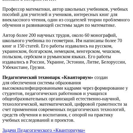
Профессор математики, автор школьных учебников, учебных
пособий для учителей и учеников, интересных книг для
внеклассного чтения, один из создателей теории проблемного
обучения и развивающей системы задач по математике.
Автор более 200 научных трудов, около 60 монографий,
школьного учебника по геометрии. Им написаны более 70
книг и 150 статей. Его работы издавались на русском,
украинском, болгарском, немецком, венгерском, чешском,
польском, сербском и румынском языках. Его работы
издавались в России, Украине, Эстонии, Литве, Белоруссии,
Узбекистане, Грузии.
Педагогический технопарк «Кванториум»
создан
для
обеспечения системы образования
высококвалифицированными кадрами через формирование у
студентов, педагогических работников и учащихся
общеобразовательных организаций естественно-научной,
технологической, математической, цифровой грамотности за
счет применения современных педагогических технологий,
средств обучения и воспитания, с опорой на практику
учебных исследований и проектов.
Задачи Педагогического «Кванториума»