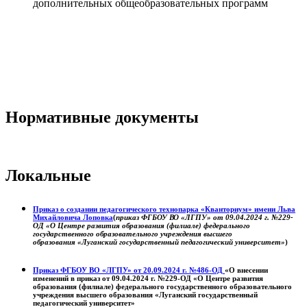
дополнительных общеобразовательных программ
Нормативные документы
Локальные
Приказ о создании педагогического технопарка «Кванториум» имени Льва
Михайловича Лоповка
(
приказ ФГБОУ ВО «ЛГПУ» от 09.04.2024 г. №229-
ОД «О Центре развития образования (филиале) федерального
государственного образовательного учреждения высшего
образования «Луганский государственный педагогический университет»
)
Приказ ФГБОУ ВО «ЛГПУ» от 20.09.2024 г. №486-ОД
«О внесении
изменений в приказ от 09.04.2024 г. №229-ОД «О Центре развития
образования (филиале) федерального государственного образовательного
учреждения высшего образования «Луганский государственный
педагогический университет»