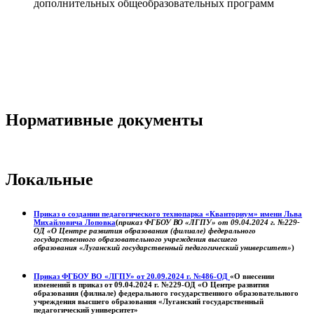
дополнительных общеобразовательных программ
Нормативные документы
Локальные
Приказ о создании педагогического технопарка «Кванториум» имени Льва
Михайловича Лоповка
(
приказ ФГБОУ ВО «ЛГПУ» от 09.04.2024 г. №229-
ОД «О Центре развития образования (филиале) федерального
государственного образовательного учреждения высшего
образования «Луганский государственный педагогический университет»
)
Приказ ФГБОУ ВО «ЛГПУ» от 20.09.2024 г. №486-ОД
«О внесении
изменений в приказ от 09.04.2024 г. №229-ОД «О Центре развития
образования (филиале) федерального государственного образовательного
учреждения высшего образования «Луганский государственный
педагогический университет»