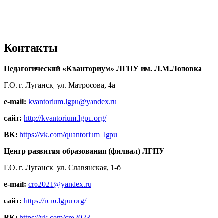
Контакты
Педагогический «Кванториум» ЛГПУ им. Л.М.Лоповка
Г.О. г. Луганск, ул. Матросова, 4а
e-mail:
kvantorium.lgpu@yandex.ru
сайт:
http://kvantorium.lgpu.org/
ВК:
https://vk.com/quantorium_lgpu
Центр развития образования (филиал) ЛГПУ
Г.О. г. Луганск, ул. Славянская, 1-б
e-mail:
cro2021@yandex.ru
сайт:
https://rcro.lgpu.org/
ВК:
https://vk.com/cro2023