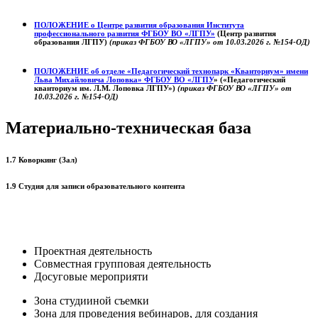
ПОЛОЖЕНИЕ о
Центре развития образования
Института
профессионального развития ФГБОУ ВО «ЛГПУ»
(Центр развития
образования ЛГПУ)
(приказ ФГБОУ ВО «ЛГПУ» от 10.03.2026 г. №154-ОД)
ПОЛОЖЕНИЕ об отделе «Педагогический технопарк «Кванториум» имени
Льва Михайловича Лоповка»
ФГБОУ ВО «ЛГПУ
» («Педагогический
кванториум им. Л.М. Лоповка ЛГПУ»)
(приказ ФГБОУ ВО «ЛГПУ» от
10.03.2026 г. №154-ОД)
Материально-техническая база
1.7 Коворкинг (Зал)
1.9 Студия для записи образовательного контента
Проектная деятельность
Совместная групповая деятельность
Досуговые мероприяти
Зона студииной съемки
Зона для проведения вебинаров, для создания