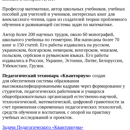
Профессор математики, автор школьных учебников, учебных
пособий для учителей и учеников, интересных книг для
внеклассного чтения, один из создателей теории проблемного
обучения и развивающей системы задач по математике.
Автор более 200 научных трудов, около 60 монографий,
школьного учебника по геометрии. Им написаны более 70
книг и 150 статей. Его работы издавались на русском,
украинском, болгарском, немецком, венгерском, чешском,
польском, сербском и румынском языках. Его работы
издавались в России, Украине, Эстонии, Литве, Белоруссии,
Узбекистане, Грузии.
Педагогический технопарк «Кванториум»
создан
для
обеспечения системы образования
высококвалифицированными кадрами через формирование у
студентов, педагогических работников и учащихся
общеобразовательных организаций естественно-научной,
технологической, математической, цифровой грамотности за
счет применения современных педагогических технологий,
средств обучения и воспитания, с опорой на практику
учебных исследований и проектов.
Задачи Педагогического «Кванториума»