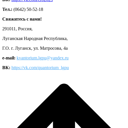
Тел.:
(0642) 50-52-18
Свяжитесь с нами!
291011, Россия,
Луганская Народная Республика,
Г.О. г. Луганск, ул. Матросова, 4а
e-mail:
kvantorium.lgpu@yandex.ru
ВК:
https://vk.com/quantorium_lgpu