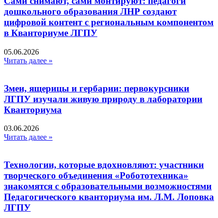
Сами снимают, сами монтируют: педагоги
дошкольного образования ЛНР создают
цифровой контент с региональным компонентом
в Кванториуме ЛГПУ​
05.06.2026
Читать далее »
Змеи, ящерицы и гербарии: первокурсники
ЛГПУ изучали живую природу в лаборатории
Кванториума
03.06.2026
Читать далее »
Технологии, которые вдохновляют: участники
творческого объединения «Робототехника»
знакомятся с образовательными возможностями
Педагогического кванториума им. Л.М. Лоповка
ЛГПУ