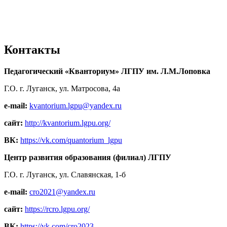
Контакты
Педагогический «Кванториум» ЛГПУ им. Л.М.Лоповка
Г.О. г. Луганск, ул. Матросова, 4а
e-mail:
kvantorium.lgpu@yandex.ru
сайт:
http://kvantorium.lgpu.org/
ВК:
https://vk.com/quantorium_lgpu
Центр развития образования (филиал) ЛГПУ
Г.О. г. Луганск, ул. Славянская, 1-б
e-mail:
cro2021@yandex.ru
сайт:
https://rcro.lgpu.org/
ВК:
https://vk.com/cro2023