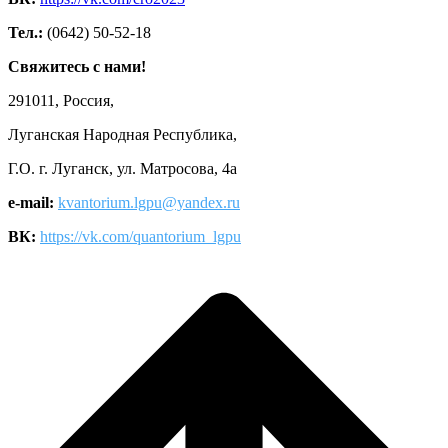
Тел.:
(0642) 50-52-18
Свяжитесь с нами!
291011, Россия,
Луганская Народная Республика,
Г.О. г. Луганск, ул. Матросова, 4а
e-mail:
kvantorium.lgpu@yandex.ru
ВК:
https://vk.com/quantorium_lgpu