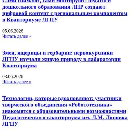
Сами снимают, сами монтируют: педагоги
дошкольного образования ЛНР создают
цифровой контент с региональным компонентом
в Кванториуме ЛГПУ​
05.06.2026
Читать далее »
Змеи, ящерицы и гербарии: первокурсники
ЛГПУ изучали живую природу в лаборатории
Кванториума
03.06.2026
Читать далее »
Технологии, которые вдохновляют: участники
творческого объединения «Робототехника»
знакомятся с образовательными возможностями
Педагогического кванториума им. Л.М. Лоповка
ЛГПУ