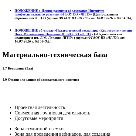
ПОЛОЖЕНИЕ о
Центре развития образования
Института
профессионального развития ФГБОУ ВО «ЛГПУ»
(Центр развития
образования ЛГПУ)
(приказ ФГБОУ ВО «ЛГПУ» от 10.03.2026 г. №154-ОД)
ПОЛОЖЕНИЕ об отделе «Педагогический технопарк «Кванториум» имени
Льва Михайловича Лоповка»
ФГБОУ ВО «ЛГПУ
» («Педагогический
кванториум им. Л.М. Лоповка ЛГПУ»)
(приказ ФГБОУ ВО «ЛГПУ» от
10.03.2026 г. №154-ОД)
Материально-техническая база
1.7 Коворкинг (Зал)
1.9 Студия для записи образовательного контента
Проектная деятельность
Совместная групповая деятельность
Досуговые мероприяти
Зона студииной съемки
Зона для проведения вебинаров, для создания