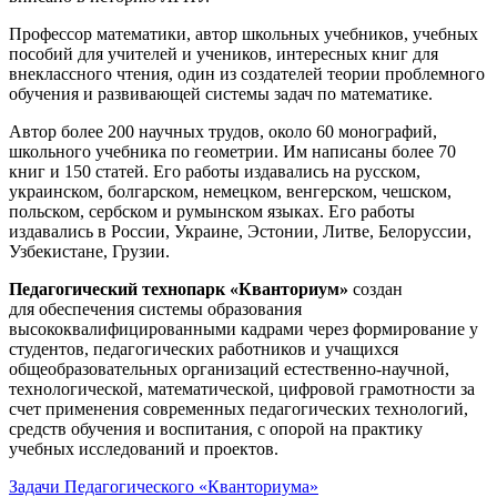
Профессор математики, автор школьных учебников, учебных
пособий для учителей и учеников, интересных книг для
внеклассного чтения, один из создателей теории проблемного
обучения и развивающей системы задач по математике.
Автор более 200 научных трудов, около 60 монографий,
школьного учебника по геометрии. Им написаны более 70
книг и 150 статей. Его работы издавались на русском,
украинском, болгарском, немецком, венгерском, чешском,
польском, сербском и румынском языках. Его работы
издавались в России, Украине, Эстонии, Литве, Белоруссии,
Узбекистане, Грузии.
Педагогический технопарк «Кванториум»
создан
для
обеспечения системы образования
высококвалифицированными кадрами через формирование у
студентов, педагогических работников и учащихся
общеобразовательных организаций естественно-научной,
технологической, математической, цифровой грамотности за
счет применения современных педагогических технологий,
средств обучения и воспитания, с опорой на практику
учебных исследований и проектов.
Задачи Педагогического «Кванториума»