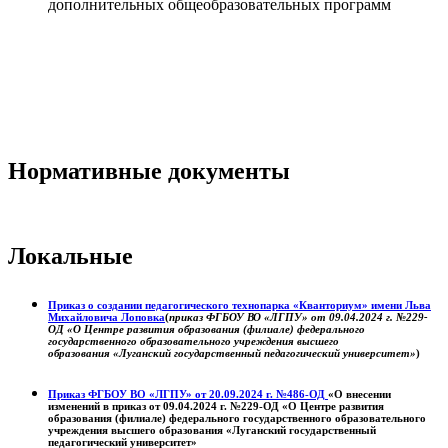
дополнительных общеобразовательных программ
Нормативные документы
Локальные
Приказ о создании педагогического технопарка «Кванториум» имени Льва
Михайловича Лоповка
(
приказ ФГБОУ ВО «ЛГПУ» от 09.04.2024 г. №229-
ОД «О Центре развития образования (филиале) федерального
государственного образовательного учреждения высшего
образования «Луганский государственный педагогический университет»
)
Приказ ФГБОУ ВО «ЛГПУ» от 20.09.2024 г. №486-ОД
«О внесении
изменений в приказ от 09.04.2024 г. №229-ОД «О Центре развития
образования (филиале) федерального государственного образовательного
учреждения высшего образования «Луганский государственный
педагогический университет»