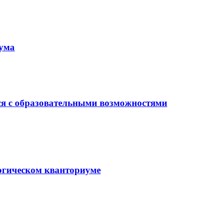
иума
ся с образовательными возможностями
гогическом кванториуме