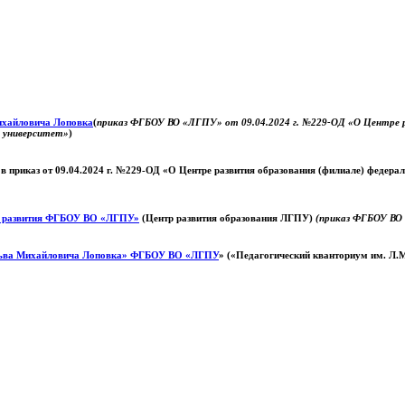
Михайловича Лоповка
(
приказ ФГБОУ ВО «ЛГПУ» от 09.04.2024 г. №229-ОД «О Центре ра
й университет»
)
 в приказ от 09.04.2024 г. №229-ОД «О Центре развития образования (филиале) федер
о развития ФГБОУ ВО «ЛГПУ»
(Центр развития образования ЛГПУ)
(приказ ФГБОУ ВО 
ьва Михайловича Лоповка»
ФГБОУ ВО «ЛГПУ
» («Педагогический кванториум им. Л