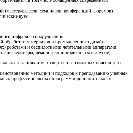
образования, в том числе оснащенных современным
й (мастер-классов, семинаров, конференций, форумов)
гические вузы
очного цифрового оборудования
ой обработки материалов и промышленного дизайна
иях) роботами и беспилотными летательными аппаратами
 онлайн-вебинары, демонстрационные опыты и другие)
альных ситуациях и мер защиты от возможных опасностей в
ршенствованию методики и подходов к преподаванию учебных
ельных профессиональных программ и дополнительных