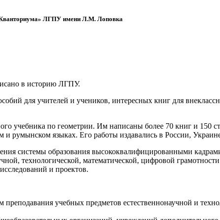
 «Кванториума» ЛГПУ имени Л.М. Лоповка
писано в историю ЛГПУ.
обий для учителей и учеников, интересных книг для внеклассно
ого учебника по геометрии. Им написаны более 70 книг и 150 ст
м и румынском языках. Его работы издавались в России, Украине
ения системы образования высококвалифицированными кадрами 
чной, технологической, математической, цифровой грамотности
х исследований и проектов.
ям преподавания учебных предметов естественнонаучной и техн