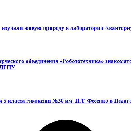
 изучали живую природу в лаборатории Квантор
орческого объединения «Робототехника» знакомят
а ЛГПУ
я 5 класса гимназии №30 им. Н.Т. Фесенко в Педа