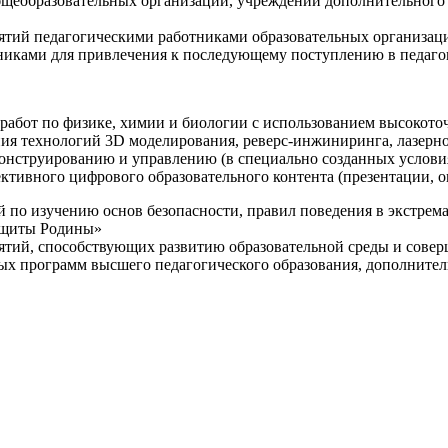
щеобразовательных организаций, учреждений дополнительного 
ятий педагогическими работниками образовательных организаци
никами для привлечения к последующему поступлению в педаго
 работ по физике, химии и биологии с использованием высокот
ния технологий 3D моделирования, реверс-инжиниринга, лазерн
конструированию и управлению (в специально созданных услов
ективного цифрового образовательного контента (презентации,
й по изучению основ безопасности, правил поведения в экстрем
защиты Родины»
иятий, способствующих развитию образовательной среды и сове
ных программ высшего педагогического образования, дополнит