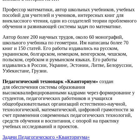
Профессор математики, автор школьных учебников, учебных
пособий для учителей и учеников, интересных книг для
внеклассного чтения, один из создателей теории проблемного
обучения и развивающей системы задач по математике.
Автор более 200 научных трудов, около 60 монографий,
школьного учебника по геометрии. Им написаны более 70
книг и 150 статей. Его работы издавались на русском,
украинском, болгарском, немецком, венгерском, чешском,
польском, сербском и румынском языках. Его работы
издавались в России, Украине, Эстонии, Литве, Белоруссии,
Узбекистане, Грузии.
Педагогический технопарк «Кванториум»
создан
для
обеспечения системы образования
высококвалифицированными кадрами через формирование у
студентов, педагогических работников и учащихся
общеобразовательных организаций естественно-научной,
технологической, математической, цифровой грамотности за
счет применения современных педагогических технологий,
средств обучения и воспитания, с опорой на практику
учебных исследований и проектов.
Задачи Педагогического «Кванториума»