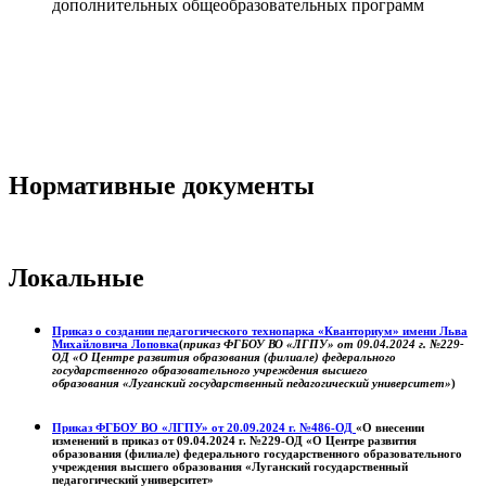
дополнительных общеобразовательных программ
Нормативные документы
Локальные
Приказ о создании педагогического технопарка «Кванториум» имени Льва
Михайловича Лоповка
(
приказ ФГБОУ ВО «ЛГПУ» от 09.04.2024 г. №229-
ОД «О Центре развития образования (филиале) федерального
государственного образовательного учреждения высшего
образования «Луганский государственный педагогический университет»
)
Приказ ФГБОУ ВО «ЛГПУ» от 20.09.2024 г. №486-ОД
«О внесении
изменений в приказ от 09.04.2024 г. №229-ОД «О Центре развития
образования (филиале) федерального государственного образовательного
учреждения высшего образования «Луганский государственный
педагогический университет»