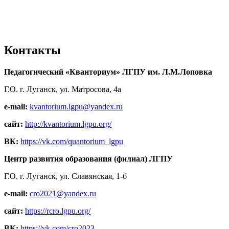
Контакты
Педагогический «Кванториум» ЛГПУ им. Л.М.Лоповка
Г.О. г. Луганск, ул. Матросова, 4а
e-mail:
kvantorium.lgpu@yandex.ru
сайт:
http://kvantorium.lgpu.org/
ВК:
https://vk.com/quantorium_lgpu
Центр развития образования (филиал) ЛГПУ
Г.О. г. Луганск, ул. Славянская, 1-б
e-mail:
cro2021@yandex.ru
сайт:
https://rcro.lgpu.org/
ВК:
https://vk.com/cro2023