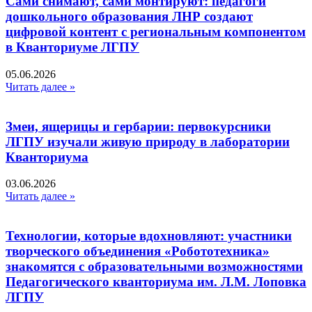
Сами снимают, сами монтируют: педагоги
дошкольного образования ЛНР создают
цифровой контент с региональным компонентом
в Кванториуме ЛГПУ​
05.06.2026
Читать далее »
Змеи, ящерицы и гербарии: первокурсники
ЛГПУ изучали живую природу в лаборатории
Кванториума
03.06.2026
Читать далее »
Технологии, которые вдохновляют: участники
творческого объединения «Робототехника»
знакомятся с образовательными возможностями
Педагогического кванториума им. Л.М. Лоповка
ЛГПУ