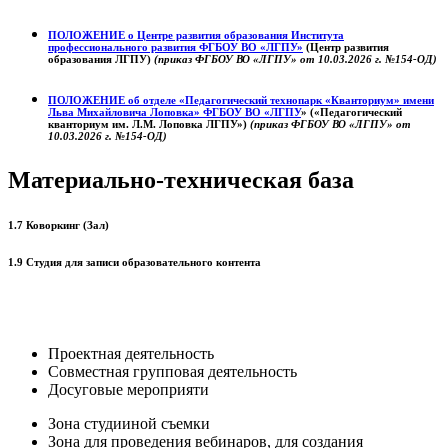
ПОЛОЖЕНИЕ о
Центре развития образования
Института
профессионального развития ФГБОУ ВО «ЛГПУ»
(Центр развития
образования ЛГПУ)
(приказ ФГБОУ ВО «ЛГПУ» от 10.03.2026 г. №154-ОД)
ПОЛОЖЕНИЕ об отделе «Педагогический технопарк «Кванториум» имени
Льва Михайловича Лоповка»
ФГБОУ ВО «ЛГПУ
» («Педагогический
кванториум им. Л.М. Лоповка ЛГПУ»)
(приказ ФГБОУ ВО «ЛГПУ» от
10.03.2026 г. №154-ОД)
Материально-техническая база
1.7 Коворкинг (Зал)
1.9 Студия для записи образовательного контента
Проектная деятельность
Совместная групповая деятельность
Досуговые мероприяти
Зона студииной съемки
Зона для проведения вебинаров, для создания