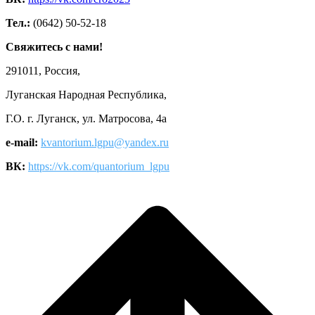
Тел.:
(0642) 50-52-18
Свяжитесь с нами!
291011, Россия,
Луганская Народная Республика,
Г.О. г. Луганск, ул. Матросова, 4а
e-mail:
kvantorium.lgpu@yandex.ru
ВК:
https://vk.com/quantorium_lgpu