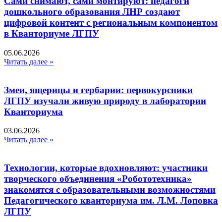
Сами снимают, сами монтируют: педагоги
дошкольного образования ЛНР создают
цифровой контент с региональным компонентом
в Кванториуме ЛГПУ​
05.06.2026
Читать далее »
Змеи, ящерицы и гербарии: первокурсники
ЛГПУ изучали живую природу в лаборатории
Кванториума
03.06.2026
Читать далее »
Технологии, которые вдохновляют: участники
творческого объединения «Робототехника»
знакомятся с образовательными возможностями
Педагогического кванториума им. Л.М. Лоповка
ЛГПУ