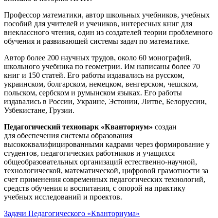
Профессор математики, автор школьных учебников, учебных
пособий для учителей и учеников, интересных книг для
внеклассного чтения, один из создателей теории проблемного
обучения и развивающей системы задач по математике.
Автор более 200 научных трудов, около 60 монографий,
школьного учебника по геометрии. Им написаны более 70
книг и 150 статей. Его работы издавались на русском,
украинском, болгарском, немецком, венгерском, чешском,
польском, сербском и румынском языках. Его работы
издавались в России, Украине, Эстонии, Литве, Белоруссии,
Узбекистане, Грузии.
Педагогический технопарк «Кванториум»
создан
для
обеспечения системы образования
высококвалифицированными кадрами через формирование у
студентов, педагогических работников и учащихся
общеобразовательных организаций естественно-научной,
технологической, математической, цифровой грамотности за
счет применения современных педагогических технологий,
средств обучения и воспитания, с опорой на практику
учебных исследований и проектов.
Задачи Педагогического «Кванториума»