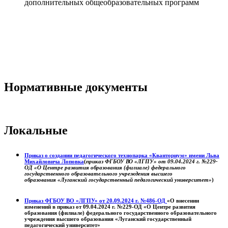
дополнительных общеобразовательных программ
Нормативные документы
Локальные
Приказ о создании педагогического технопарка «Кванториум» имени Льва
Михайловича Лоповка
(
приказ ФГБОУ ВО «ЛГПУ» от 09.04.2024 г. №229-
ОД «О Центре развития образования (филиале) федерального
государственного образовательного учреждения высшего
образования «Луганский государственный педагогический университет»
)
Приказ ФГБОУ ВО «ЛГПУ» от 20.09.2024 г. №486-ОД
«О внесении
изменений в приказ от 09.04.2024 г. №229-ОД «О Центре развития
образования (филиале) федерального государственного образовательного
учреждения высшего образования «Луганский государственный
педагогический университет»