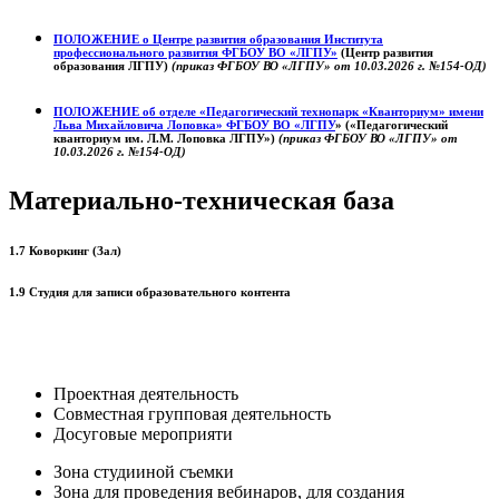
ПОЛОЖЕНИЕ о
Центре развития образования
Института
профессионального развития ФГБОУ ВО «ЛГПУ»
(Центр развития
образования ЛГПУ)
(приказ ФГБОУ ВО «ЛГПУ» от 10.03.2026 г. №154-ОД)
ПОЛОЖЕНИЕ об отделе «Педагогический технопарк «Кванториум» имени
Льва Михайловича Лоповка»
ФГБОУ ВО «ЛГПУ
» («Педагогический
кванториум им. Л.М. Лоповка ЛГПУ»)
(приказ ФГБОУ ВО «ЛГПУ» от
10.03.2026 г. №154-ОД)
Материально-техническая база
1.7 Коворкинг (Зал)
1.9 Студия для записи образовательного контента
Проектная деятельность
Совместная групповая деятельность
Досуговые мероприяти
Зона студииной съемки
Зона для проведения вебинаров, для создания