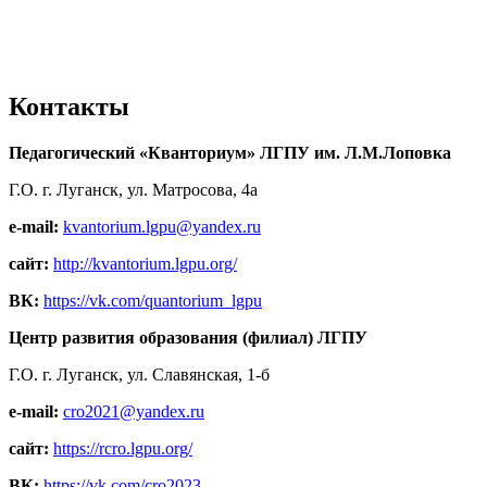
Контакты
Педагогический «Кванториум» ЛГПУ им. Л.М.Лоповка
Г.О. г. Луганск, ул. Матросова, 4а
e-mail:
kvantorium.lgpu@yandex.ru
сайт:
http://kvantorium.lgpu.org/
ВК:
https://vk.com/quantorium_lgpu
Центр развития образования (филиал) ЛГПУ
Г.О. г. Луганск, ул. Славянская, 1-б
e-mail:
cro2021@yandex.ru
сайт:
https://rcro.lgpu.org/
ВК:
https://vk.com/cro2023