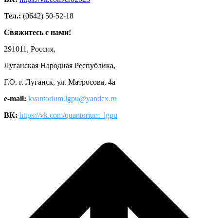
Тел.:
(0642) 50-52-18
Свяжитесь с нами!
291011, Россия,
Луганская Народная Республика,
Г.О. г. Луганск, ул. Матросова, 4а
e-mail:
kvantorium.lgpu@yandex.ru
ВК:
https://vk.com/quantorium_lgpu