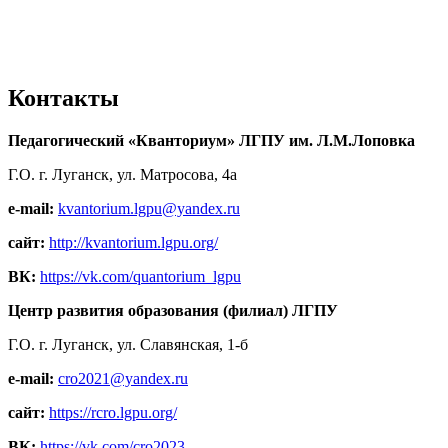
Контакты
Педагогический «Кванториум» ЛГПУ им. Л.М.Лоповка
Г.О. г. Луганск, ул. Матросова, 4а
e-mail:
kvantorium.lgpu@yandex.ru
сайт:
http://kvantorium.lgpu.org/
ВК:
https://vk.com/quantorium_lgpu
Центр развития образования (филиал) ЛГПУ
Г.О. г. Луганск, ул. Славянская, 1-б
e-mail:
cro2021@yandex.ru
сайт:
https://rcro.lgpu.org/
ВК:
https://vk.com/cro2023