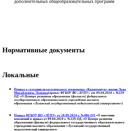
дополнительных общеобразовательных программ
Нормативные документы
Локальные
Приказ о создании педагогического технопарка «Кванториум» имени Льва
Михайловича Лоповка
(
приказ ФГБОУ ВО «ЛГПУ» от 09.04.2024 г. №229-
ОД «О Центре развития образования (филиале) федерального
государственного образовательного учреждения высшего
образования «Луганский государственный педагогический университет»
)
Приказ ФГБОУ ВО «ЛГПУ» от 20.09.2024 г. №486-ОД
«О внесении
изменений в приказ от 09.04.2024 г. №229-ОД «О Центре развития
образования (филиале) федерального государственного образовательного
учреждения высшего образования «Луганский государственный
педагогический университет»