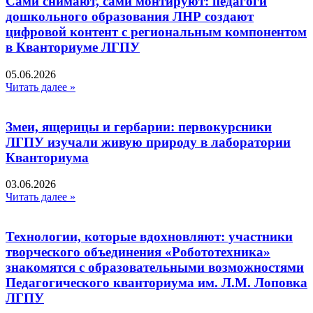
Сами снимают, сами монтируют: педагоги
дошкольного образования ЛНР создают
цифровой контент с региональным компонентом
в Кванториуме ЛГПУ​
05.06.2026
Читать далее »
Змеи, ящерицы и гербарии: первокурсники
ЛГПУ изучали живую природу в лаборатории
Кванториума
03.06.2026
Читать далее »
Технологии, которые вдохновляют: участники
творческого объединения «Робототехника»
знакомятся с образовательными возможностями
Педагогического кванториума им. Л.М. Лоповка
ЛГПУ