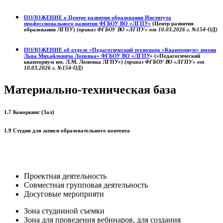
ПОЛОЖЕНИЕ о
Центре развития образования
Института
профессионального развития ФГБОУ ВО «ЛГПУ»
(Центр развития
образования ЛГПУ)
(приказ ФГБОУ ВО «ЛГПУ» от 10.03.2026 г. №154-ОД)
ПОЛОЖЕНИЕ об отделе «Педагогический технопарк «Кванториум» имени
Льва Михайловича Лоповка»
ФГБОУ ВО «ЛГПУ
» («Педагогический
кванториум им. Л.М. Лоповка ЛГПУ»)
(приказ ФГБОУ ВО «ЛГПУ» от
10.03.2026 г. №154-ОД)
Материально-техническая база
1.7 Коворкинг (Зал)
1.9 Студия для записи образовательного контента
Проектная деятельность
Совместная групповая деятельность
Досуговые мероприяти
Зона студииной съемки
Зона для проведения вебинаров, для создания