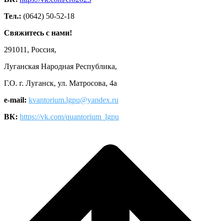
Тел.:
(0642) 50-52-18
Свяжитесь с нами!
291011, Россия,
Луганская Народная Республика,
Г.О. г. Луганск, ул. Матросова, 4а
e-mail:
kvantorium.lgpu@yandex.ru
ВК:
https://vk.com/quantorium_lgpu