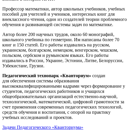
Профессор математики, автор школьных учебников, учебных
пособий для учителей и учеников, интересных книг для
внеклассного чтения, один из создателей теории проблемного
обучения и развивающей системы задач по математике.
Автор более 200 научных трудов, около 60 монографий,
школьного учебника по геометрии. Им написаны более 70
книг и 150 статей. Его работы издавались на русском,
украинском, болгарском, немецком, венгерском, чешском,
польском, сербском и румынском языках. Его работы
издавались в России, Украине, Эстонии, Литве, Белоруссии,
Узбекистане, Грузии.
Педагогический технопарк «Кванториум»
создан
для
обеспечения системы образования
высококвалифицированными кадрами через формирование у
студентов, педагогических работников и учащихся
общеобразовательных организаций естественно-научной,
технологической, математической, цифровой грамотности за
счет применения современных педагогических технологий,
средств обучения и воспитания, с опорой на практику
учебных исследований и проектов.
Задачи Педагогического «Кванториума»