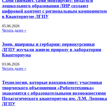
Сами снимают, сами монтируют: педагоги
дошкольного образования ЛНР создают
цифровой контент с региональным компонентом
в Кванториуме ЛГПУ​
05.06.2026
Читать далее »
Змеи, ящерицы и гербарии: первокурсники
ЛГПУ изучали живую природу в лаборатории
Кванториума
03.06.2026
Читать далее »
Технологии, которые вдохновляют: участники
творческого объединения «Робототехника»
знакомятся с образовательными возможностями
Педагогического кванториума им. Л.М. Лоповка
ЛГПУ