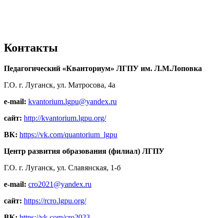
Контакты
Педагогический «Кванториум» ЛГПУ им. Л.М.Лоповка
Г.О. г. Луганск, ул. Матросова, 4а
e-mail:
kvantorium.lgpu@yandex.ru
сайт:
http://kvantorium.lgpu.org/
ВК:
https://vk.com/quantorium_lgpu
Центр развития образования (филиал) ЛГПУ
Г.О. г. Луганск, ул. Славянская, 1-б
e-mail:
cro2021@yandex.ru
сайт:
https://rcro.lgpu.org/
ВК:
https://vk.com/cro2023