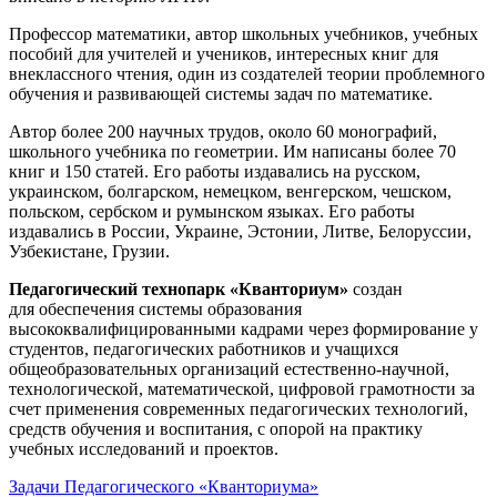
Профессор математики, автор школьных учебников, учебных
пособий для учителей и учеников, интересных книг для
внеклассного чтения, один из создателей теории проблемного
обучения и развивающей системы задач по математике.
Автор более 200 научных трудов, около 60 монографий,
школьного учебника по геометрии. Им написаны более 70
книг и 150 статей. Его работы издавались на русском,
украинском, болгарском, немецком, венгерском, чешском,
польском, сербском и румынском языках. Его работы
издавались в России, Украине, Эстонии, Литве, Белоруссии,
Узбекистане, Грузии.
Педагогический технопарк «Кванториум»
создан
для
обеспечения системы образования
высококвалифицированными кадрами через формирование у
студентов, педагогических работников и учащихся
общеобразовательных организаций естественно-научной,
технологической, математической, цифровой грамотности за
счет применения современных педагогических технологий,
средств обучения и воспитания, с опорой на практику
учебных исследований и проектов.
Задачи Педагогического «Кванториума»