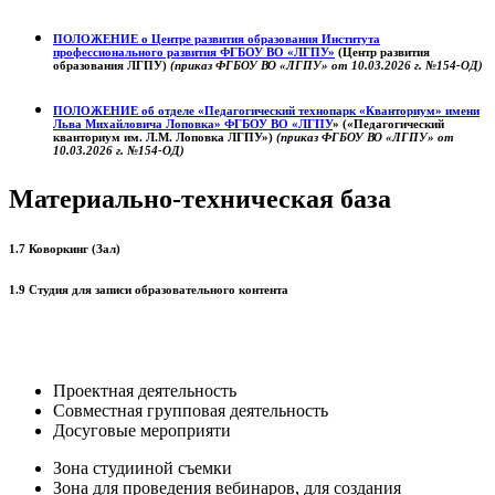
ПОЛОЖЕНИЕ о
Центре развития образования
Института
профессионального развития ФГБОУ ВО «ЛГПУ»
(Центр развития
образования ЛГПУ)
(приказ ФГБОУ ВО «ЛГПУ» от 10.03.2026 г. №154-ОД)
ПОЛОЖЕНИЕ об отделе «Педагогический технопарк «Кванториум» имени
Льва Михайловича Лоповка»
ФГБОУ ВО «ЛГПУ
» («Педагогический
кванториум им. Л.М. Лоповка ЛГПУ»)
(приказ ФГБОУ ВО «ЛГПУ» от
10.03.2026 г. №154-ОД)
Материально-техническая база
1.7 Коворкинг (Зал)
1.9 Студия для записи образовательного контента
Проектная деятельность
Совместная групповая деятельность
Досуговые мероприяти
Зона студииной съемки
Зона для проведения вебинаров, для создания