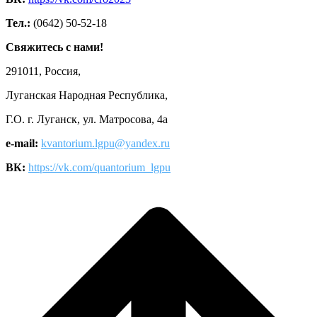
Тел.:
(0642) 50-52-18
Свяжитесь с нами!
291011, Россия,
Луганская Народная Республика,
Г.О. г. Луганск, ул. Матросова, 4а
e-mail:
kvantorium.lgpu@yandex.ru
ВК:
https://vk.com/quantorium_lgpu