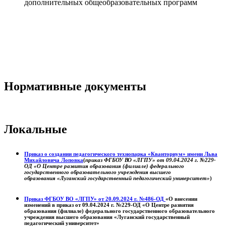
дополнительных общеобразовательных программ
Нормативные документы
Локальные
Приказ о создании педагогического технопарка «Кванториум» имени Льва
Михайловича Лоповка
(
приказ ФГБОУ ВО «ЛГПУ» от 09.04.2024 г. №229-
ОД «О Центре развития образования (филиале) федерального
государственного образовательного учреждения высшего
образования «Луганский государственный педагогический университет»
)
Приказ ФГБОУ ВО «ЛГПУ» от 20.09.2024 г. №486-ОД
«О внесении
изменений в приказ от 09.04.2024 г. №229-ОД «О Центре развития
образования (филиале) федерального государственного образовательного
учреждения высшего образования «Луганский государственный
педагогический университет»