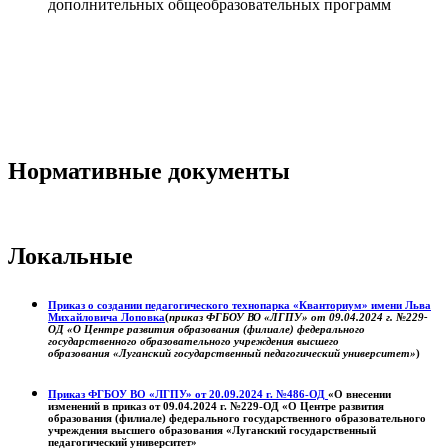
дополнительных общеобразовательных программ
Нормативные документы
Локальные
Приказ о создании педагогического технопарка «Кванториум» имени Льва
Михайловича Лоповка
(
приказ ФГБОУ ВО «ЛГПУ» от 09.04.2024 г. №229-
ОД «О Центре развития образования (филиале) федерального
государственного образовательного учреждения высшего
образования «Луганский государственный педагогический университет»
)
Приказ ФГБОУ ВО «ЛГПУ» от 20.09.2024 г. №486-ОД
«О внесении
изменений в приказ от 09.04.2024 г. №229-ОД «О Центре развития
образования (филиале) федерального государственного образовательного
учреждения высшего образования «Луганский государственный
педагогический университет»