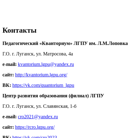
Контакты
Педагогический «Кванториум» ЛГПУ им. Л.М.Лоповка
Г.О. г. Луганск, ул. Матросова, 4а
e-mail:
kvantorium.lgpu@yandex.ru
сайт:
http://kvantorium.lgpu.org/
ВК:
https://vk.com/quantorium_lgpu
Центр развития образования (филиал) ЛГПУ
Г.О. г. Луганск, ул. Славянская, 1-б
e-mail:
cro2021@yandex.ru
сайт:
https://rcro.lgpu.org/
ВК:
https://vk.com/cro2023