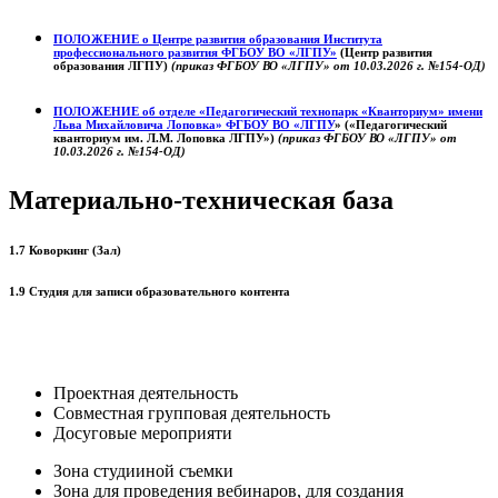
ПОЛОЖЕНИЕ о
Центре развития образования
Института
профессионального развития ФГБОУ ВО «ЛГПУ»
(Центр развития
образования ЛГПУ)
(приказ ФГБОУ ВО «ЛГПУ» от 10.03.2026 г. №154-ОД)
ПОЛОЖЕНИЕ об отделе «Педагогический технопарк «Кванториум» имени
Льва Михайловича Лоповка»
ФГБОУ ВО «ЛГПУ
» («Педагогический
кванториум им. Л.М. Лоповка ЛГПУ»)
(приказ ФГБОУ ВО «ЛГПУ» от
10.03.2026 г. №154-ОД)
Материально-техническая база
1.7 Коворкинг (Зал)
1.9 Студия для записи образовательного контента
Проектная деятельность
Совместная групповая деятельность
Досуговые мероприяти
Зона студииной съемки
Зона для проведения вебинаров, для создания