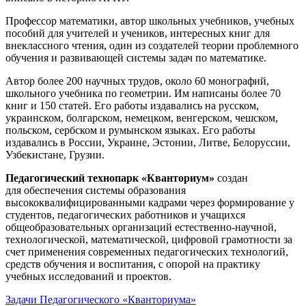
Профессор математики, автор школьных учебников, учебных
пособий для учителей и учеников, интересных книг для
внеклассного чтения, один из создателей теории проблемного
обучения и развивающей системы задач по математике.
Автор более 200 научных трудов, около 60 монографий,
школьного учебника по геометрии. Им написаны более 70
книг и 150 статей. Его работы издавались на русском,
украинском, болгарском, немецком, венгерском, чешском,
польском, сербском и румынском языках. Его работы
издавались в России, Украине, Эстонии, Литве, Белоруссии,
Узбекистане, Грузии.
Педагогический технопарк «Кванториум»
создан
для
обеспечения системы образования
высококвалифицированными кадрами через формирование у
студентов, педагогических работников и учащихся
общеобразовательных организаций естественно-научной,
технологической, математической, цифровой грамотности за
счет применения современных педагогических технологий,
средств обучения и воспитания, с опорой на практику
учебных исследований и проектов.
Задачи Педагогического «Кванториума»