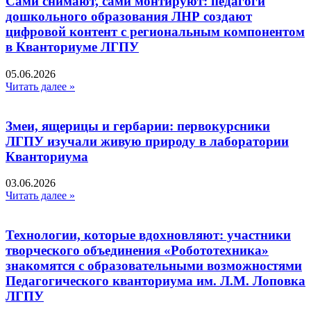
Сами снимают, сами монтируют: педагоги
дошкольного образования ЛНР создают
цифровой контент с региональным компонентом
в Кванториуме ЛГПУ​
05.06.2026
Читать далее »
Змеи, ящерицы и гербарии: первокурсники
ЛГПУ изучали живую природу в лаборатории
Кванториума
03.06.2026
Читать далее »
Технологии, которые вдохновляют: участники
творческого объединения «Робототехника»
знакомятся с образовательными возможностями
Педагогического кванториума им. Л.М. Лоповка
ЛГПУ