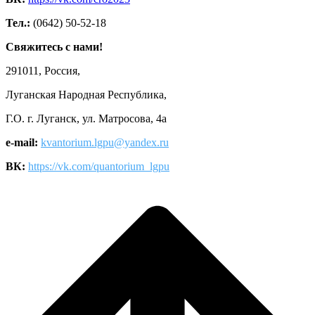
Тел.:
(0642) 50-52-18
Свяжитесь с нами!
291011, Россия,
Луганская Народная Республика,
Г.О. г. Луганск, ул. Матросова, 4а
e-mail:
kvantorium.lgpu@yandex.ru
ВК:
https://vk.com/quantorium_lgpu