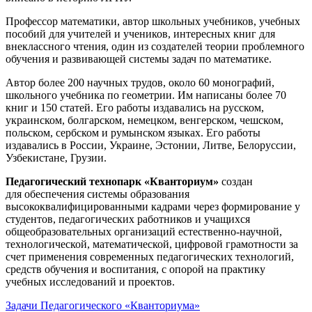
Профессор математики, автор школьных учебников, учебных
пособий для учителей и учеников, интересных книг для
внеклассного чтения, один из создателей теории проблемного
обучения и развивающей системы задач по математике.
Автор более 200 научных трудов, около 60 монографий,
школьного учебника по геометрии. Им написаны более 70
книг и 150 статей. Его работы издавались на русском,
украинском, болгарском, немецком, венгерском, чешском,
польском, сербском и румынском языках. Его работы
издавались в России, Украине, Эстонии, Литве, Белоруссии,
Узбекистане, Грузии.
Педагогический технопарк «Кванториум»
создан
для
обеспечения системы образования
высококвалифицированными кадрами через формирование у
студентов, педагогических работников и учащихся
общеобразовательных организаций естественно-научной,
технологической, математической, цифровой грамотности за
счет применения современных педагогических технологий,
средств обучения и воспитания, с опорой на практику
учебных исследований и проектов.
Задачи Педагогического «Кванториума»