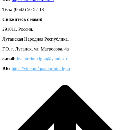
Тел.:
(0642) 50-52-18
Свяжитесь с нами!
291011, Россия,
Луганская Народная Республика,
Г.О. г. Луганск, ул. Матросова, 4а
e-mail:
kvantorium.lgpu@yandex.ru
ВК:
https://vk.com/quantorium_lgpu