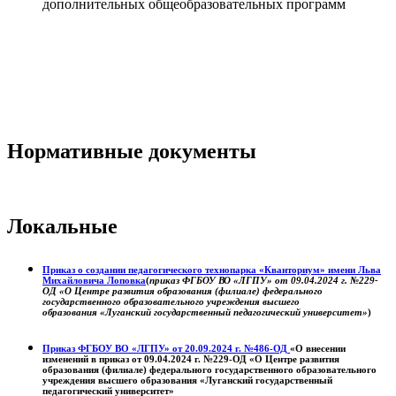
дополнительных общеобразовательных программ
Нормативные документы
Локальные
Приказ о создании педагогического технопарка «Кванториум» имени Льва
Михайловича Лоповка
(
приказ ФГБОУ ВО «ЛГПУ» от 09.04.2024 г. №229-
ОД «О Центре развития образования (филиале) федерального
государственного образовательного учреждения высшего
образования «Луганский государственный педагогический университет»
)
Приказ ФГБОУ ВО «ЛГПУ» от 20.09.2024 г. №486-ОД
«О внесении
изменений в приказ от 09.04.2024 г. №229-ОД «О Центре развития
образования (филиале) федерального государственного образовательного
учреждения высшего образования «Луганский государственный
педагогический университет»