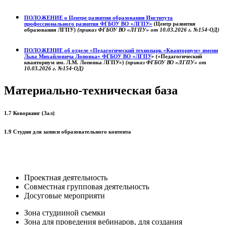
ПОЛОЖЕНИЕ о
Центре развития образования
Института
профессионального развития ФГБОУ ВО «ЛГПУ»
(Центр развития
образования ЛГПУ)
(приказ ФГБОУ ВО «ЛГПУ» от 10.03.2026 г. №154-ОД)
ПОЛОЖЕНИЕ об отделе «Педагогический технопарк «Кванториум» имени
Льва Михайловича Лоповка»
ФГБОУ ВО «ЛГПУ
» («Педагогический
кванториум им. Л.М. Лоповка ЛГПУ»)
(приказ ФГБОУ ВО «ЛГПУ» от
10.03.2026 г. №154-ОД)
Материально-техническая база
1.7 Коворкинг (Зал)
1.9 Студия для записи образовательного контента
Проектная деятельность
Совместная групповая деятельность
Досуговые мероприяти
Зона студииной съемки
Зона для проведения вебинаров, для создания