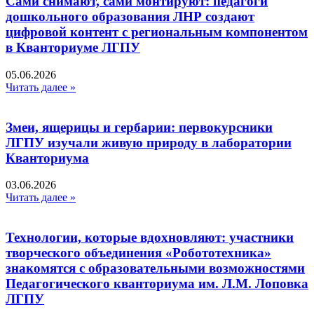
Сами снимают, сами монтируют: педагоги
дошкольного образования ЛНР создают
цифровой контент с региональным компонентом
в Кванториуме ЛГПУ​
05.06.2026
Читать далее »
Змеи, ящерицы и гербарии: первокурсники
ЛГПУ изучали живую природу в лаборатории
Кванториума
03.06.2026
Читать далее »
Технологии, которые вдохновляют: участники
творческого объединения «Робототехника»
знакомятся с образовательными возможностями
Педагогического кванториума им. Л.М. Лоповка
ЛГПУ