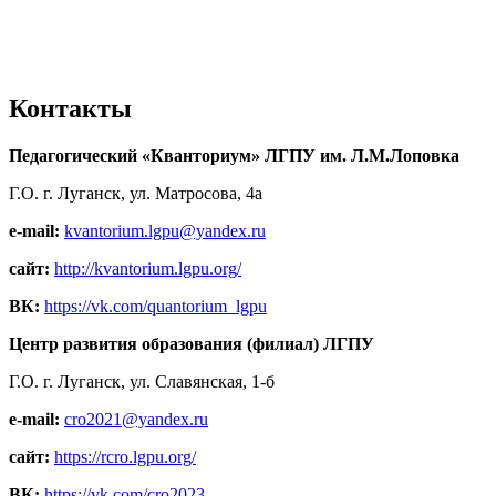
Контакты
Педагогический «Кванториум» ЛГПУ им. Л.М.Лоповка
Г.О. г. Луганск, ул. Матросова, 4а
e-mail:
kvantorium.lgpu@yandex.ru
сайт:
http://kvantorium.lgpu.org/
ВК:
https://vk.com/quantorium_lgpu
Центр развития образования (филиал) ЛГПУ
Г.О. г. Луганск, ул. Славянская, 1-б
e-mail:
cro2021@yandex.ru
сайт:
https://rcro.lgpu.org/
ВК:
https://vk.com/cro2023