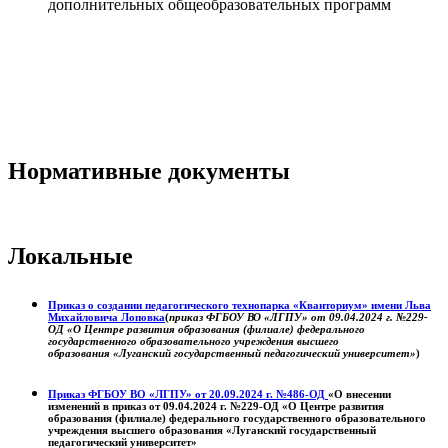
дополнительных общеобразовательных программ
Нормативные документы
Локальные
Приказ о создании педагогического технопарка «Кванториум» имени Льва
Михайловича Лоповка
(
приказ ФГБОУ ВО «ЛГПУ» от 09.04.2024 г. №229-
ОД «О Центре развития образования (филиале) федерального
государственного образовательного учреждения высшего
образования «Луганский государственный педагогический университет»
)
Приказ ФГБОУ ВО «ЛГПУ» от 20.09.2024 г. №486-ОД
«О внесении
изменений в приказ от 09.04.2024 г. №229-ОД «О Центре развития
образования (филиале) федерального государственного образовательного
учреждения высшего образования «Луганский государственный
педагогический университет»