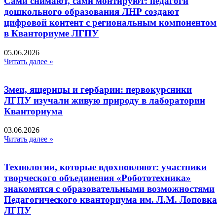
Сами снимают, сами монтируют: педагоги
дошкольного образования ЛНР создают
цифровой контент с региональным компонентом
в Кванториуме ЛГПУ​
05.06.2026
Читать далее »
Змеи, ящерицы и гербарии: первокурсники
ЛГПУ изучали живую природу в лаборатории
Кванториума
03.06.2026
Читать далее »
Технологии, которые вдохновляют: участники
творческого объединения «Робототехника»
знакомятся с образовательными возможностями
Педагогического кванториума им. Л.М. Лоповка
ЛГПУ