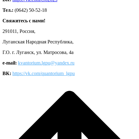
Тел.:
(0642) 50-52-18
Свяжитесь с нами!
291011, Россия,
Луганская Народная Республика,
Г.О. г. Луганск, ул. Матросова, 4а
e-mail:
kvantorium.lgpu@yandex.ru
ВК:
https://vk.com/quantorium_lgpu