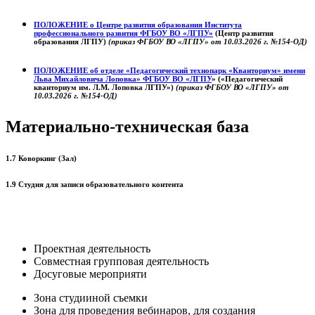
ПОЛОЖЕНИЕ о
Центре развития образования
Института
профессионального развития ФГБОУ ВО «ЛГПУ»
(Центр развития
образования ЛГПУ)
(приказ ФГБОУ ВО «ЛГПУ» от 10.03.2026 г. №154-ОД)
ПОЛОЖЕНИЕ об отделе «Педагогический технопарк «Кванториум» имени
Льва Михайловича Лоповка»
ФГБОУ ВО «ЛГПУ
» («Педагогический
кванториум им. Л.М. Лоповка ЛГПУ»)
(приказ ФГБОУ ВО «ЛГПУ» от
10.03.2026 г. №154-ОД)
Материально-техническая база
1.7 Коворкинг (Зал)
1.9 Студия для записи образовательного контента
Проектная деятельность
Совместная групповая деятельность
Досуговые мероприяти
Зона студииной съемки
Зона для проведения вебинаров, для создания