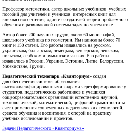
Профессор математики, автор школьных учебников, учебных
пособий для учителей и учеников, интересных книг для
внеклассного чтения, один из создателей теории проблемного
обучения и развивающей системы задач по математике.
Автор более 200 научных трудов, около 60 монографий,
школьного учебника по геометрии. Им написаны более 70
книг и 150 статей. Его работы издавались на русском,
украинском, болгарском, немецком, венгерском, чешском,
польском, сербском и румынском языках. Его работы
издавались в России, Украине, Эстонии, Литве, Белоруссии,
Узбекистане, Грузии.
Педагогический технопарк «Кванториум»
создан
для
обеспечения системы образования
высококвалифицированными кадрами через формирование у
студентов, педагогических работников и учащихся
общеобразовательных организаций естественно-научной,
технологической, математической, цифровой грамотности за
счет применения современных педагогических технологий,
средств обучения и воспитания, с опорой на практику
учебных исследований и проектов.
Задачи Педагогического «Кванториума»