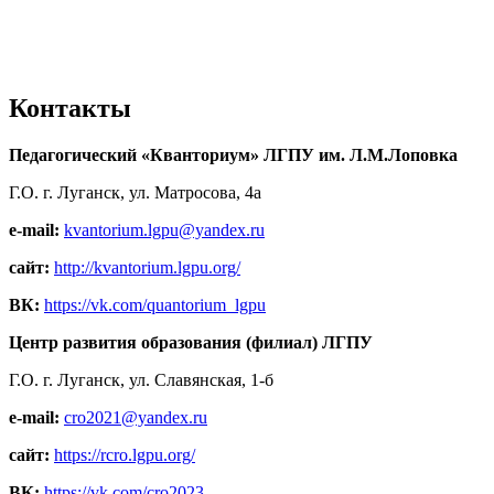
Контакты
Педагогический «Кванториум» ЛГПУ им. Л.М.Лоповка
Г.О. г. Луганск, ул. Матросова, 4а
e-mail:
kvantorium.lgpu@yandex.ru
сайт:
http://kvantorium.lgpu.org/
ВК:
https://vk.com/quantorium_lgpu
Центр развития образования (филиал) ЛГПУ
Г.О. г. Луганск, ул. Славянская, 1-б
e-mail:
cro2021@yandex.ru
сайт:
https://rcro.lgpu.org/
ВК:
https://vk.com/cro2023