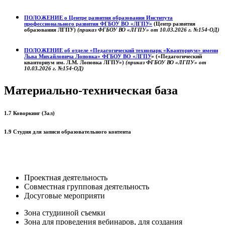
ПОЛОЖЕНИЕ о
Центре развития образования
Института
профессионального развития ФГБОУ ВО «ЛГПУ»
(Центр развития
образования ЛГПУ)
(приказ ФГБОУ ВО «ЛГПУ» от 10.03.2026 г. №154-ОД)
ПОЛОЖЕНИЕ об отделе «Педагогический технопарк «Кванториум» имени
Льва Михайловича Лоповка»
ФГБОУ ВО «ЛГПУ
» («Педагогический
кванториум им. Л.М. Лоповка ЛГПУ»)
(приказ ФГБОУ ВО «ЛГПУ» от
10.03.2026 г. №154-ОД)
Материально-техническая база
1.7 Коворкинг (Зал)
1.9 Студия для записи образовательного контента
Проектная деятельность
Совместная групповая деятельность
Досуговые мероприяти
Зона студииной съемки
Зона для проведения вебинаров, для создания