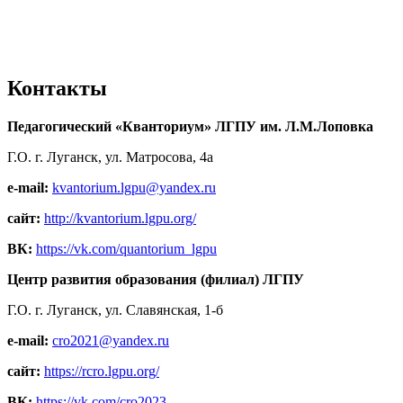
Контакты
Педагогический «Кванториум» ЛГПУ им. Л.М.Лоповка
Г.О. г. Луганск, ул. Матросова, 4а
e-mail:
kvantorium.lgpu@yandex.ru
сайт:
http://kvantorium.lgpu.org/
ВК:
https://vk.com/quantorium_lgpu
Центр развития образования (филиал) ЛГПУ
Г.О. г. Луганск, ул. Славянская, 1-б
e-mail:
cro2021@yandex.ru
сайт:
https://rcro.lgpu.org/
ВК:
https://vk.com/cro2023