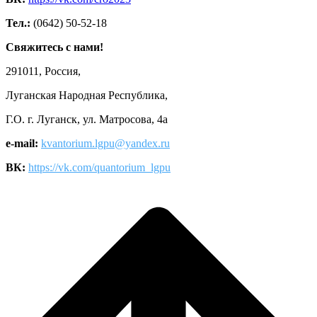
Тел.:
(0642) 50-52-18
Свяжитесь с нами!
291011, Россия,
Луганская Народная Республика,
Г.О. г. Луганск, ул. Матросова, 4а
e-mail:
kvantorium.lgpu@yandex.ru
ВК:
https://vk.com/quantorium_lgpu