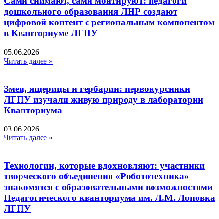
Сами снимают, сами монтируют: педагоги
дошкольного образования ЛНР создают
цифровой контент с региональным компонентом
в Кванториуме ЛГПУ​
05.06.2026
Читать далее »
Змеи, ящерицы и гербарии: первокурсники
ЛГПУ изучали живую природу в лаборатории
Кванториума
03.06.2026
Читать далее »
Технологии, которые вдохновляют: участники
творческого объединения «Робототехника»
знакомятся с образовательными возможностями
Педагогического кванториума им. Л.М. Лоповка
ЛГПУ