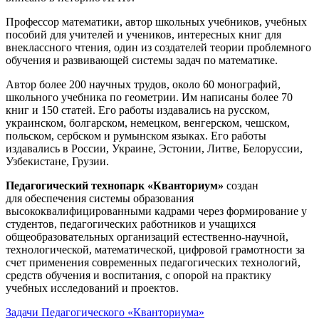
Профессор математики, автор школьных учебников, учебных
пособий для учителей и учеников, интересных книг для
внеклассного чтения, один из создателей теории проблемного
обучения и развивающей системы задач по математике.
Автор более 200 научных трудов, около 60 монографий,
школьного учебника по геометрии. Им написаны более 70
книг и 150 статей. Его работы издавались на русском,
украинском, болгарском, немецком, венгерском, чешском,
польском, сербском и румынском языках. Его работы
издавались в России, Украине, Эстонии, Литве, Белоруссии,
Узбекистане, Грузии.
Педагогический технопарк «Кванториум»
создан
для
обеспечения системы образования
высококвалифицированными кадрами через формирование у
студентов, педагогических работников и учащихся
общеобразовательных организаций естественно-научной,
технологической, математической, цифровой грамотности за
счет применения современных педагогических технологий,
средств обучения и воспитания, с опорой на практику
учебных исследований и проектов.
Задачи Педагогического «Кванториума»