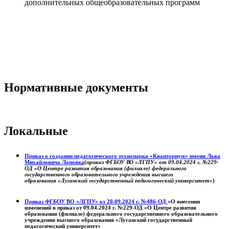
дополнительных общеобразовательных программ
Нормативные документы
Локальные
Приказ о создании педагогического технопарка «Кванториум» имени Льва
Михайловича Лоповка
(
приказ ФГБОУ ВО «ЛГПУ» от 09.04.2024 г. №229-
ОД «О Центре развития образования (филиале) федерального
государственного образовательного учреждения высшего
образования «Луганский государственный педагогический университет»
)
Приказ ФГБОУ ВО «ЛГПУ» от 20.09.2024 г. №486-ОД
«О внесении
изменений в приказ от 09.04.2024 г. №229-ОД «О Центре развития
образования (филиале) федерального государственного образовательного
учреждения высшего образования «Луганский государственный
педагогический университет»