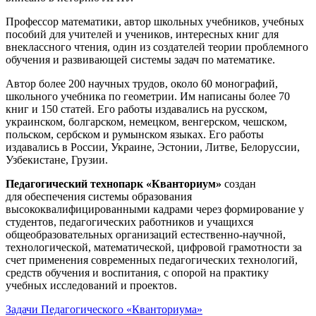
Профессор математики, автор школьных учебников, учебных
пособий для учителей и учеников, интересных книг для
внеклассного чтения, один из создателей теории проблемного
обучения и развивающей системы задач по математике.
Автор более 200 научных трудов, около 60 монографий,
школьного учебника по геометрии. Им написаны более 70
книг и 150 статей. Его работы издавались на русском,
украинском, болгарском, немецком, венгерском, чешском,
польском, сербском и румынском языках. Его работы
издавались в России, Украине, Эстонии, Литве, Белоруссии,
Узбекистане, Грузии.
Педагогический технопарк «Кванториум»
создан
для
обеспечения системы образования
высококвалифицированными кадрами через формирование у
студентов, педагогических работников и учащихся
общеобразовательных организаций естественно-научной,
технологической, математической, цифровой грамотности за
счет применения современных педагогических технологий,
средств обучения и воспитания, с опорой на практику
учебных исследований и проектов.
Задачи Педагогического «Кванториума»