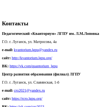
Контакты
Педагогический «Кванториум» ЛГПУ им. Л.М.Лоповка
Г.О. г. Луганск, ул. Матросова, 4а
e-mail:
kvantorium.lgpu@yandex.ru
сайт:
http://kvantorium.lgpu.org/
ВК:
https://vk.com/quantorium_lgpu
Центр развития образования (филиал) ЛГПУ
Г.О. г. Луганск, ул. Славянская, 1-б
e-mail:
cro2021@yandex.ru
сайт:
https://rcro.lgpu.org/
ВК:
https://vk.com/cro2023