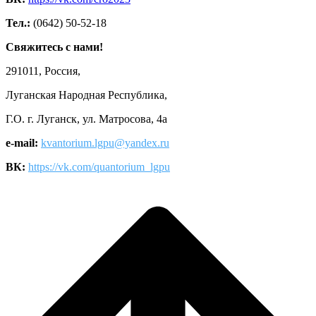
Тел.:
(0642) 50-52-18
Свяжитесь с нами!
291011, Россия,
Луганская Народная Республика,
Г.О. г. Луганск, ул. Матросова, 4а
e-mail:
kvantorium.lgpu@yandex.ru
ВК:
https://vk.com/quantorium_lgpu