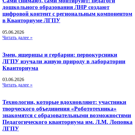
Сами снимают, сами монтируют: педагоги
дошкольного образования ЛНР создают
цифровой контент с региональным компонентом
в Кванториуме ЛГПУ​
05.06.2026
Читать далее »
Змеи, ящерицы и гербарии: первокурсники
ЛГПУ изучали живую природу в лаборатории
Кванториума
03.06.2026
Читать далее »
Технологии, которые вдохновляют: участники
творческого объединения «Робототехника»
знакомятся с образовательными возможностями
Педагогического кванториума им. Л.М. Лоповка
ЛГПУ