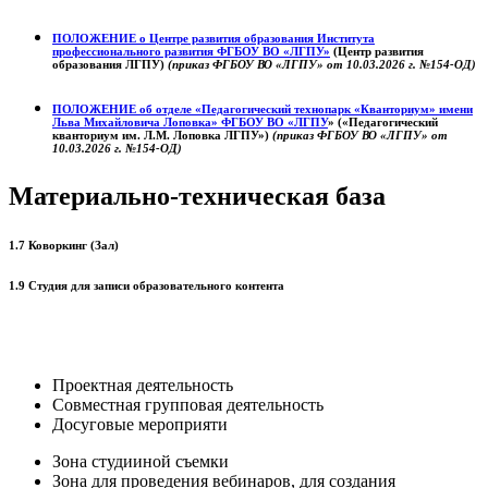
ПОЛОЖЕНИЕ о
Центре развития образования
Института
профессионального развития ФГБОУ ВО «ЛГПУ»
(Центр развития
образования ЛГПУ)
(приказ ФГБОУ ВО «ЛГПУ» от 10.03.2026 г. №154-ОД)
ПОЛОЖЕНИЕ об отделе «Педагогический технопарк «Кванториум» имени
Льва Михайловича Лоповка»
ФГБОУ ВО «ЛГПУ
» («Педагогический
кванториум им. Л.М. Лоповка ЛГПУ»)
(приказ ФГБОУ ВО «ЛГПУ» от
10.03.2026 г. №154-ОД)
Материально-техническая база
1.7 Коворкинг (Зал)
1.9 Студия для записи образовательного контента
Проектная деятельность
Совместная групповая деятельность
Досуговые мероприяти
Зона студииной съемки
Зона для проведения вебинаров, для создания