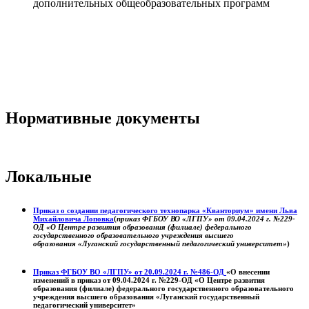
дополнительных общеобразовательных программ
Нормативные документы
Локальные
Приказ о создании педагогического технопарка «Кванториум» имени Льва
Михайловича Лоповка
(
приказ ФГБОУ ВО «ЛГПУ» от 09.04.2024 г. №229-
ОД «О Центре развития образования (филиале) федерального
государственного образовательного учреждения высшего
образования «Луганский государственный педагогический университет»
)
Приказ ФГБОУ ВО «ЛГПУ» от 20.09.2024 г. №486-ОД
«О внесении
изменений в приказ от 09.04.2024 г. №229-ОД «О Центре развития
образования (филиале) федерального государственного образовательного
учреждения высшего образования «Луганский государственный
педагогический университет»