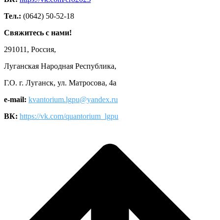
Тел.:
(0642) 50-52-18
Свяжитесь с нами!
291011, Россия,
Луганская Народная Республика,
Г.О. г. Луганск, ул. Матросова, 4а
e-mail:
kvantorium.lgpu@yandex.ru
ВК:
https://vk.com/quantorium_lgpu