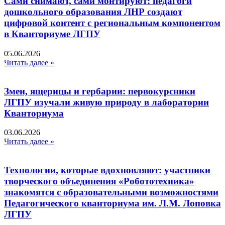
Сами снимают, сами монтируют: педагоги
дошкольного образования ЛНР создают
цифровой контент с региональным компонентом
в Кванториуме ЛГПУ​
05.06.2026
Читать далее »
Змеи, ящерицы и гербарии: первокурсники
ЛГПУ изучали живую природу в лаборатории
Кванториума
03.06.2026
Читать далее »
Технологии, которые вдохновляют: участники
творческого объединения «Робототехника»
знакомятся с образовательными возможностями
Педагогического кванториума им. Л.М. Лоповка
ЛГПУ