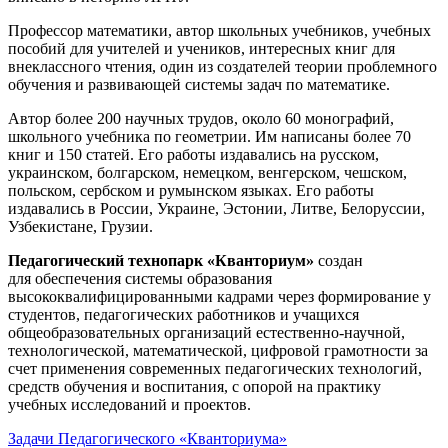
Профессор математики, автор школьных учебников, учебных
пособий для учителей и учеников, интересных книг для
внеклассного чтения, один из создателей теории проблемного
обучения и развивающей системы задач по математике.
Автор более 200 научных трудов, около 60 монографий,
школьного учебника по геометрии. Им написаны более 70
книг и 150 статей. Его работы издавались на русском,
украинском, болгарском, немецком, венгерском, чешском,
польском, сербском и румынском языках. Его работы
издавались в России, Украине, Эстонии, Литве, Белоруссии,
Узбекистане, Грузии.
Педагогический технопарк «Кванториум»
создан
для
обеспечения системы образования
высококвалифицированными кадрами через формирование у
студентов, педагогических работников и учащихся
общеобразовательных организаций естественно-научной,
технологической, математической, цифровой грамотности за
счет применения современных педагогических технологий,
средств обучения и воспитания, с опорой на практику
учебных исследований и проектов.
Задачи Педагогического «Кванториума»