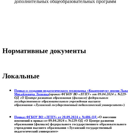
дополнительных общеобразовательных программ
Нормативные документы
Локальные
Приказ о создании педагогического технопарка «Кванториум» имени Льва
Михайловича Лоповка
(
приказ ФГБОУ ВО «ЛГПУ» от 09.04.2024 г. №229-
ОД «О Центре развития образования (филиале) федерального
государственного образовательного учреждения высшего
образования «Луганский государственный педагогический университет»
)
Приказ ФГБОУ ВО «ЛГПУ» от 20.09.2024 г. №486-ОД
«О внесении
изменений в приказ от 09.04.2024 г. №229-ОД «О Центре развития
образования (филиале) федерального государственного образовательного
учреждения высшего образования «Луганский государственный
педагогический университет»