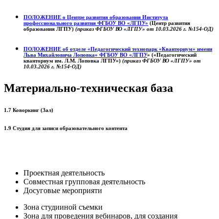
ПОЛОЖЕНИЕ о
Центре развития образования
Института
профессионального развития ФГБОУ ВО «ЛГПУ»
(Центр развития
образования ЛГПУ)
(приказ ФГБОУ ВО «ЛГПУ» от 10.03.2026 г. №154-ОД)
ПОЛОЖЕНИЕ об отделе «Педагогический технопарк «Кванториум» имени
Льва Михайловича Лоповка»
ФГБОУ ВО «ЛГПУ
» («Педагогический
кванториум им. Л.М. Лоповка ЛГПУ»)
(приказ ФГБОУ ВО «ЛГПУ» от
10.03.2026 г. №154-ОД)
Материально-техническая база
1.7 Коворкинг (Зал)
1.9 Студия для записи образовательного контента
Проектная деятельность
Совместная групповая деятельность
Досуговые мероприяти
Зона студииной съемки
Зона для проведения вебинаров, для создания