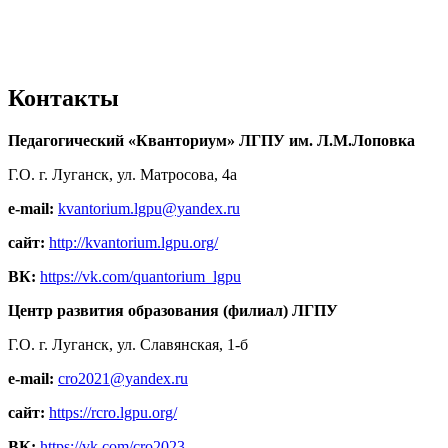
Контакты
Педагогический «Кванториум» ЛГПУ им. Л.М.Лоповка
Г.О. г. Луганск, ул. Матросова, 4а
e-mail:
kvantorium.lgpu@yandex.ru
сайт:
http://kvantorium.lgpu.org/
ВК:
https://vk.com/quantorium_lgpu
Центр развития образования (филиал) ЛГПУ
Г.О. г. Луганск, ул. Славянская, 1-б
e-mail:
cro2021@yandex.ru
сайт:
https://rcro.lgpu.org/
ВК:
https://vk.com/cro2023