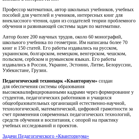
Профессор математики, автор школьных учебников, учебных
пособий для учителей и учеников, интересных книг для
внеклассного чтения, один из создателей теории проблемного
обучения и развивающей системы задач по математике.
Автор более 200 научных трудов, около 60 монографий,
школьного учебника по геометрии. Им написаны более 70
книг и 150 статей. Его работы издавались на русском,
украинском, болгарском, немецком, венгерском, чешском,
польском, сербском и румынском языках. Его работы
издавались в России, Украине, Эстонии, Литве, Белоруссии,
Узбекистане, Грузии.
Педагогический технопарк «Кванториум»
создан
для
обеспечения системы образования
высококвалифицированными кадрами через формирование у
студентов, педагогических работников и учащихся
общеобразовательных организаций естественно-научной,
технологической, математической, цифровой грамотности за
счет применения современных педагогических технологий,
средств обучения и воспитания, с опорой на практику
учебных исследований и проектов.
Задачи Педагогического «Кванториума»