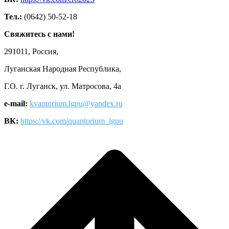
Тел.:
(0642) 50-52-18
Свяжитесь с нами!
291011, Россия,
Луганская Народная Республика,
Г.О. г. Луганск, ул. Матросова, 4а
e-mail:
kvantorium.lgpu@yandex.ru
ВК:
https://vk.com/quantorium_lgpu