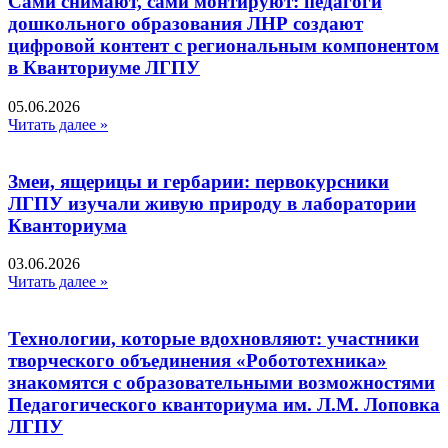
Сами снимают, сами монтируют: педагоги
дошкольного образования ЛНР создают
цифровой контент с региональным компонентом
в Кванториуме ЛГПУ​
05.06.2026
Читать далее »
Змеи, ящерицы и гербарии: первокурсники
ЛГПУ изучали живую природу в лаборатории
Кванториума
03.06.2026
Читать далее »
Технологии, которые вдохновляют: участники
творческого объединения «Робототехника»
знакомятся с образовательными возможностями
Педагогического кванториума им. Л.М. Лоповка
ЛГПУ