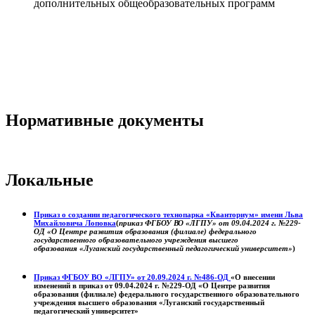
дополнительных общеобразовательных программ
Нормативные документы
Локальные
Приказ о создании педагогического технопарка «Кванториум» имени Льва
Михайловича Лоповка
(
приказ ФГБОУ ВО «ЛГПУ» от 09.04.2024 г. №229-
ОД «О Центре развития образования (филиале) федерального
государственного образовательного учреждения высшего
образования «Луганский государственный педагогический университет»
)
Приказ ФГБОУ ВО «ЛГПУ» от 20.09.2024 г. №486-ОД
«О внесении
изменений в приказ от 09.04.2024 г. №229-ОД «О Центре развития
образования (филиале) федерального государственного образовательного
учреждения высшего образования «Луганский государственный
педагогический университет»