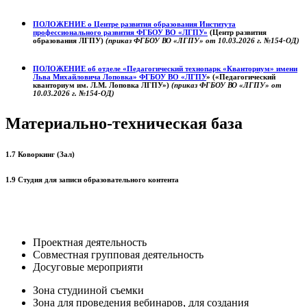
ПОЛОЖЕНИЕ о
Центре развития образования
Института
профессионального развития ФГБОУ ВО «ЛГПУ»
(Центр развития
образования ЛГПУ)
(приказ ФГБОУ ВО «ЛГПУ» от 10.03.2026 г. №154-ОД)
ПОЛОЖЕНИЕ об отделе «Педагогический технопарк «Кванториум» имени
Льва Михайловича Лоповка»
ФГБОУ ВО «ЛГПУ
» («Педагогический
кванториум им. Л.М. Лоповка ЛГПУ»)
(приказ ФГБОУ ВО «ЛГПУ» от
10.03.2026 г. №154-ОД)
Материально-техническая база
1.7 Коворкинг (Зал)
1.9 Студия для записи образовательного контента
Проектная деятельность
Совместная групповая деятельность
Досуговые мероприяти
Зона студииной съемки
Зона для проведения вебинаров, для создания