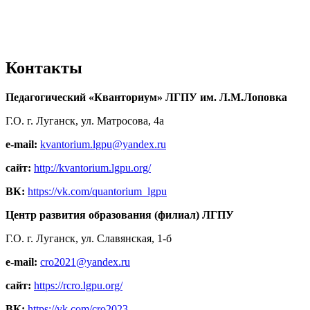
Контакты
Педагогический «Кванториум» ЛГПУ им. Л.М.Лоповка
Г.О. г. Луганск, ул. Матросова, 4а
e-mail:
kvantorium.lgpu@yandex.ru
сайт:
http://kvantorium.lgpu.org/
ВК:
https://vk.com/quantorium_lgpu
Центр развития образования (филиал) ЛГПУ
Г.О. г. Луганск, ул. Славянская, 1-б
e-mail:
cro2021@yandex.ru
сайт:
https://rcro.lgpu.org/
ВК:
https://vk.com/cro2023