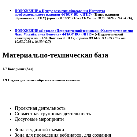
ПОЛОЖЕНИЕ о
Центре развития образования
Института
профессионального развития ФГБОУ ВО «ЛГПУ»
(Центр развития
образования ЛГПУ)
(приказ ФГБОУ ВО «ЛГПУ» от 10.03.2026 г. №154-ОД)
ПОЛОЖЕНИЕ об отделе «Педагогический технопарк «Кванториум» имени
Льва Михайловича Лоповка»
ФГБОУ ВО «ЛГПУ
» («Педагогический
кванториум им. Л.М. Лоповка ЛГПУ»)
(приказ ФГБОУ ВО «ЛГПУ» от
10.03.2026 г. №154-ОД)
Материально-техническая база
1.7 Коворкинг (Зал)
1.9 Студия для записи образовательного контента
Проектная деятельность
Совместная групповая деятельность
Досуговые мероприяти
Зона студииной съемки
Зона для проведения вебинаров, для создания