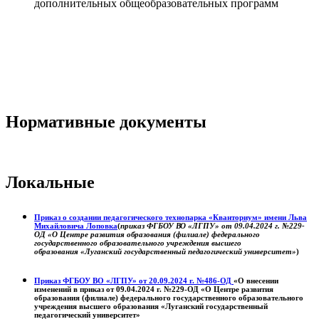
дополнительных общеобразовательных программ
Нормативные документы
Локальные
Приказ о создании педагогического технопарка «Кванториум» имени Льва
Михайловича Лоповка
(
приказ ФГБОУ ВО «ЛГПУ» от 09.04.2024 г. №229-
ОД «О Центре развития образования (филиале) федерального
государственного образовательного учреждения высшего
образования «Луганский государственный педагогический университет»
)
Приказ ФГБОУ ВО «ЛГПУ» от 20.09.2024 г. №486-ОД
«О внесении
изменений в приказ от 09.04.2024 г. №229-ОД «О Центре развития
образования (филиале) федерального государственного образовательного
учреждения высшего образования «Луганский государственный
педагогический университет»