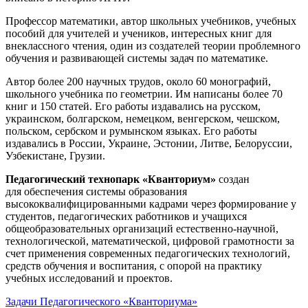
Профессор математики, автор школьных учебников, учебных
пособий для учителей и учеников, интересных книг для
внеклассного чтения, один из создателей теории проблемного
обучения и развивающей системы задач по математике.
Автор более 200 научных трудов, около 60 монографий,
школьного учебника по геометрии. Им написаны более 70
книг и 150 статей. Его работы издавались на русском,
украинском, болгарском, немецком, венгерском, чешском,
польском, сербском и румынском языках. Его работы
издавались в России, Украине, Эстонии, Литве, Белоруссии,
Узбекистане, Грузии.
Педагогический технопарк «Кванториум»
создан
для
обеспечения системы образования
высококвалифицированными кадрами через формирование у
студентов, педагогических работников и учащихся
общеобразовательных организаций естественно-научной,
технологической, математической, цифровой грамотности за
счет применения современных педагогических технологий,
средств обучения и воспитания, с опорой на практику
учебных исследований и проектов.
Задачи Педагогического «Кванториума»