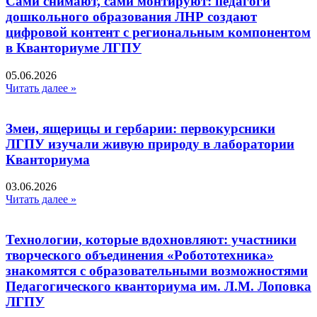
Сами снимают, сами монтируют: педагоги
дошкольного образования ЛНР создают
цифровой контент с региональным компонентом
в Кванториуме ЛГПУ​
05.06.2026
Читать далее »
Змеи, ящерицы и гербарии: первокурсники
ЛГПУ изучали живую природу в лаборатории
Кванториума
03.06.2026
Читать далее »
Технологии, которые вдохновляют: участники
творческого объединения «Робототехника»
знакомятся с образовательными возможностями
Педагогического кванториума им. Л.М. Лоповка
ЛГПУ