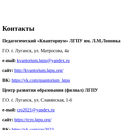
Контакты
Педагогический «Кванториум» ЛГПУ им. Л.М.Лоповка
Г.О. г. Луганск, ул. Матросова, 4а
e-mail:
kvantorium.lgpu@yandex.ru
сайт:
http://kvantorium.lgpu.org/
ВК:
https://vk.com/quantorium_lgpu
Центр развития образования (филиал) ЛГПУ
Г.О. г. Луганск, ул. Славянская, 1-б
e-mail:
cro2021@yandex.ru
сайт:
https://rcro.lgpu.org/
ВК:
https://vk.com/cro2023