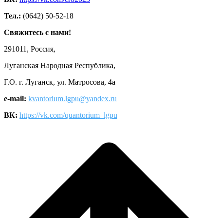
Тел.:
(0642) 50-52-18
Свяжитесь с нами!
291011, Россия,
Луганская Народная Республика,
Г.О. г. Луганск, ул. Матросова, 4а
e-mail:
kvantorium.lgpu@yandex.ru
ВК:
https://vk.com/quantorium_lgpu