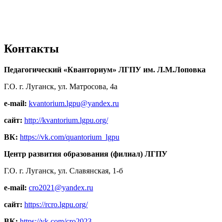
Контакты
Педагогический «Кванториум» ЛГПУ им. Л.М.Лоповка
Г.О. г. Луганск, ул. Матросова, 4а
e-mail:
kvantorium.lgpu@yandex.ru
сайт:
http://kvantorium.lgpu.org/
ВК:
https://vk.com/quantorium_lgpu
Центр развития образования (филиал) ЛГПУ
Г.О. г. Луганск, ул. Славянская, 1-б
e-mail:
cro2021@yandex.ru
сайт:
https://rcro.lgpu.org/
ВК:
https://vk.com/cro2023