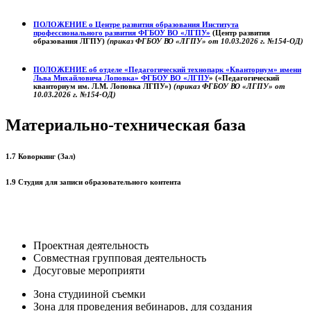
ПОЛОЖЕНИЕ о
Центре развития образования
Института
профессионального развития ФГБОУ ВО «ЛГПУ»
(Центр развития
образования ЛГПУ)
(приказ ФГБОУ ВО «ЛГПУ» от 10.03.2026 г. №154-ОД)
ПОЛОЖЕНИЕ об отделе «Педагогический технопарк «Кванториум» имени
Льва Михайловича Лоповка»
ФГБОУ ВО «ЛГПУ
» («Педагогический
кванториум им. Л.М. Лоповка ЛГПУ»)
(приказ ФГБОУ ВО «ЛГПУ» от
10.03.2026 г. №154-ОД)
Материально-техническая база
1.7 Коворкинг (Зал)
1.9 Студия для записи образовательного контента
Проектная деятельность
Совместная групповая деятельность
Досуговые мероприяти
Зона студииной съемки
Зона для проведения вебинаров, для создания