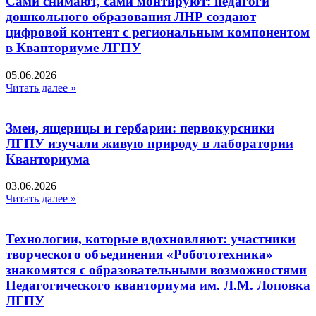
Сами снимают, сами монтируют: педагоги
дошкольного образования ЛНР создают
цифровой контент с региональным компонентом
в Кванториуме ЛГПУ​
05.06.2026
Читать далее »
Змеи, ящерицы и гербарии: первокурсники
ЛГПУ изучали живую природу в лаборатории
Кванториума
03.06.2026
Читать далее »
Технологии, которые вдохновляют: участники
творческого объединения «Робототехника»
знакомятся с образовательными возможностями
Педагогического кванториума им. Л.М. Лоповка
ЛГПУ