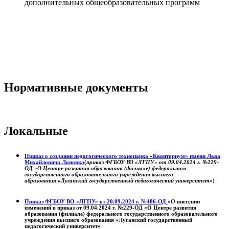
дополнительных общеобразовательных программ
Нормативные документы
Локальные
Приказ о создании педагогического технопарка «Кванториум» имени Льва
Михайловича Лоповка
(
приказ ФГБОУ ВО «ЛГПУ» от 09.04.2024 г. №229-
ОД «О Центре развития образования (филиале) федерального
государственного образовательного учреждения высшего
образования «Луганский государственный педагогический университет»
)
Приказ ФГБОУ ВО «ЛГПУ» от 20.09.2024 г. №486-ОД
«О внесении
изменений в приказ от 09.04.2024 г. №229-ОД «О Центре развития
образования (филиале) федерального государственного образовательного
учреждения высшего образования «Луганский государственный
педагогический университет»