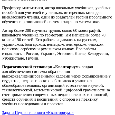
Профессор математики, автор школьных учебников, учебных
пособий для учителей и учеников, интересных книг для
внеклассного чтения, один из создателей теории проблемного
обучения и развивающей системы задач по математике.
Автор более 200 научных трудов, около 60 монографий,
школьного учебника по геометрии. Им написаны более 70
книг и 150 статей. Его работы издавались на русском,
украинском, болгарском, немецком, венгерском, чешском,
польском, сербском и румынском языках. Его работы
издавались в России, Украине, Эстонии, Литве, Белоруссии,
Узбекистане, Грузии.
Педагогический технопарк «Кванториум»
создан
для
обеспечения системы образования
высококвалифицированными кадрами через формирование у
студентов, педагогических работников и учащихся
общеобразовательных организаций естественно-научной,
технологической, математической, цифровой грамотности за
счет применения современных педагогических технологий,
средств обучения и воспитания, с опорой на практику
учебных исследований и проектов.
Задачи Педагогического «Кванториума»