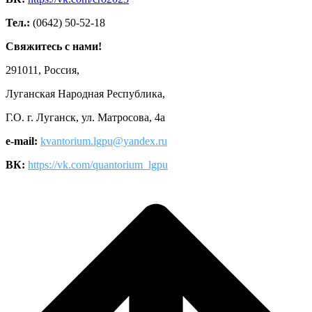
Тел.:
(0642) 50-52-18
Свяжитесь с нами!
291011, Россия,
Луганская Народная Республика,
Г.О. г. Луганск, ул. Матросова, 4а
e-mail:
kvantorium.lgpu@yandex.ru
ВК:
https://vk.com/quantorium_lgpu