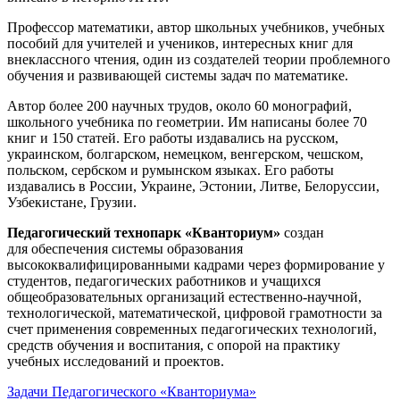
Профессор математики, автор школьных учебников, учебных
пособий для учителей и учеников, интересных книг для
внеклассного чтения, один из создателей теории проблемного
обучения и развивающей системы задач по математике.
Автор более 200 научных трудов, около 60 монографий,
школьного учебника по геометрии. Им написаны более 70
книг и 150 статей. Его работы издавались на русском,
украинском, болгарском, немецком, венгерском, чешском,
польском, сербском и румынском языках. Его работы
издавались в России, Украине, Эстонии, Литве, Белоруссии,
Узбекистане, Грузии.
Педагогический технопарк «Кванториум»
создан
для
обеспечения системы образования
высококвалифицированными кадрами через формирование у
студентов, педагогических работников и учащихся
общеобразовательных организаций естественно-научной,
технологической, математической, цифровой грамотности за
счет применения современных педагогических технологий,
средств обучения и воспитания, с опорой на практику
учебных исследований и проектов.
Задачи Педагогического «Кванториума»