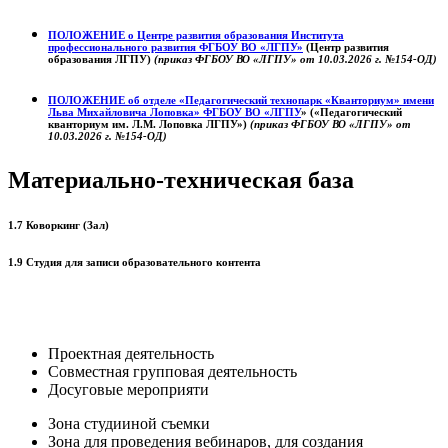
ПОЛОЖЕНИЕ о
Центре развития образования
Института
профессионального развития ФГБОУ ВО «ЛГПУ»
(Центр развития
образования ЛГПУ)
(приказ ФГБОУ ВО «ЛГПУ» от 10.03.2026 г. №154-ОД)
ПОЛОЖЕНИЕ об отделе «Педагогический технопарк «Кванториум» имени
Льва Михайловича Лоповка»
ФГБОУ ВО «ЛГПУ
» («Педагогический
кванториум им. Л.М. Лоповка ЛГПУ»)
(приказ ФГБОУ ВО «ЛГПУ» от
10.03.2026 г. №154-ОД)
Материально-техническая база
1.7 Коворкинг (Зал)
1.9 Студия для записи образовательного контента
Проектная деятельность
Совместная групповая деятельность
Досуговые мероприяти
Зона студииной съемки
Зона для проведения вебинаров, для создания