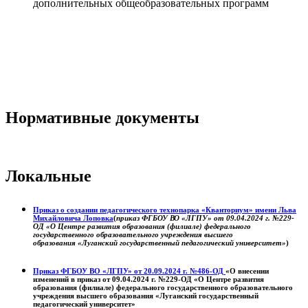
дополнительных общеобразовательных программ
Нормативные документы
Локальные
Приказ о создании педагогического технопарка «Кванториум» имени Льва
Михайловича Лоповка
(
приказ ФГБОУ ВО «ЛГПУ» от 09.04.2024 г. №229-
ОД «О Центре развития образования (филиале) федерального
государственного образовательного учреждения высшего
образования «Луганский государственный педагогический университет»
)
Приказ ФГБОУ ВО «ЛГПУ» от 20.09.2024 г. №486-ОД
«О внесении
изменений в приказ от 09.04.2024 г. №229-ОД «О Центре развития
образования (филиале) федерального государственного образовательного
учреждения высшего образования «Луганский государственный
педагогический университет»