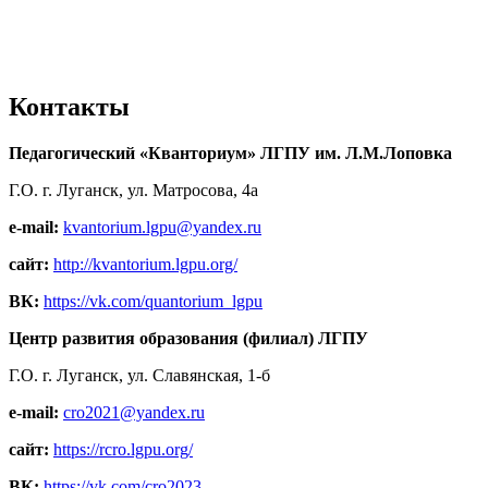
Контакты
Педагогический «Кванториум» ЛГПУ им. Л.М.Лоповка
Г.О. г. Луганск, ул. Матросова, 4а
e-mail:
kvantorium.lgpu@yandex.ru
сайт:
http://kvantorium.lgpu.org/
ВК:
https://vk.com/quantorium_lgpu
Центр развития образования (филиал) ЛГПУ
Г.О. г. Луганск, ул. Славянская, 1-б
e-mail:
cro2021@yandex.ru
сайт:
https://rcro.lgpu.org/
ВК:
https://vk.com/cro2023