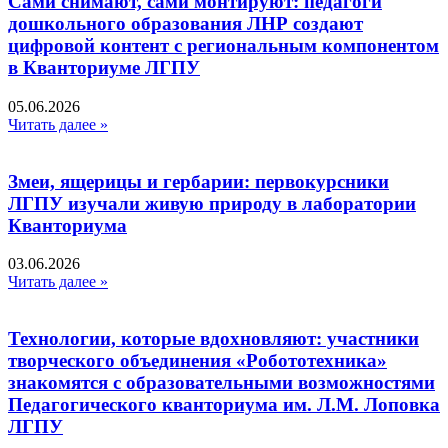
Сами снимают, сами монтируют: педагоги
дошкольного образования ЛНР создают
цифровой контент с региональным компонентом
в Кванториуме ЛГПУ​
05.06.2026
Читать далее »
Змеи, ящерицы и гербарии: первокурсники
ЛГПУ изучали живую природу в лаборатории
Кванториума
03.06.2026
Читать далее »
Технологии, которые вдохновляют: участники
творческого объединения «Робототехника»
знакомятся с образовательными возможностями
Педагогического кванториума им. Л.М. Лоповка
ЛГПУ