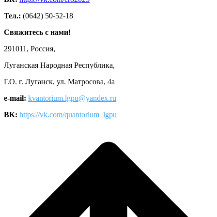
Тел.:
(0642) 50-52-18
Свяжитесь с нами!
291011, Россия,
Луганская Народная Республика,
Г.О. г. Луганск, ул. Матросова, 4а
e-mail:
kvantorium.lgpu@yandex.ru
ВК:
https://vk.com/quantorium_lgpu