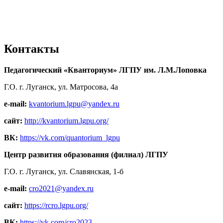
Контакты
Педагогический «Кванториум» ЛГПУ им. Л.М.Лоповка
Г.О. г. Луганск, ул. Матросова, 4а
e-mail:
kvantorium.lgpu@yandex.ru
сайт:
http://kvantorium.lgpu.org/
ВК:
https://vk.com/quantorium_lgpu
Центр развития образования (филиал) ЛГПУ
Г.О. г. Луганск, ул. Славянская, 1-б
e-mail:
cro2021@yandex.ru
сайт:
https://rcro.lgpu.org/
ВК:
https://vk.com/cro2023