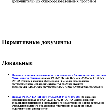
дополнительных общеобразовательных программ
Нормативные документы
Локальные
Приказ о создании педагогического технопарка «Кванториум» имени Льва
Михайловича Лоповка
(
приказ ФГБОУ ВО «ЛГПУ» от 09.04.2024 г. №229-
ОД «О Центре развития образования (филиале) федерального
государственного образовательного учреждения высшего
образования «Луганский государственный педагогический университет»
)
Приказ ФГБОУ ВО «ЛГПУ» от 20.09.2024 г. №486-ОД
«О внесении
изменений в приказ от 09.04.2024 г. №229-ОД «О Центре развития
образования (филиале) федерального государственного образовательного
учреждения высшего образования «Луганский государственный
педагогический университет»