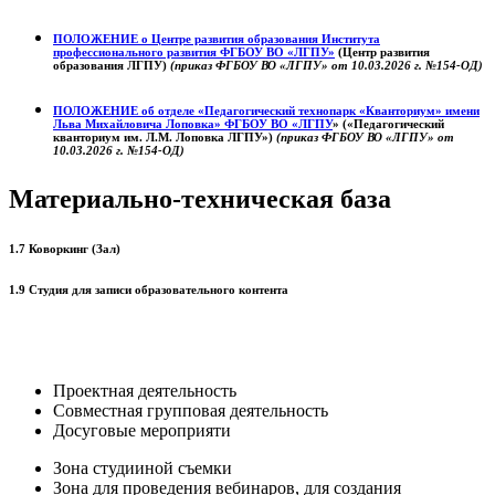
ПОЛОЖЕНИЕ о
Центре развития образования
Института
профессионального развития ФГБОУ ВО «ЛГПУ»
(Центр развития
образования ЛГПУ)
(приказ ФГБОУ ВО «ЛГПУ» от 10.03.2026 г. №154-ОД)
ПОЛОЖЕНИЕ об отделе «Педагогический технопарк «Кванториум» имени
Льва Михайловича Лоповка»
ФГБОУ ВО «ЛГПУ
» («Педагогический
кванториум им. Л.М. Лоповка ЛГПУ»)
(приказ ФГБОУ ВО «ЛГПУ» от
10.03.2026 г. №154-ОД)
Материально-техническая база
1.7 Коворкинг (Зал)
1.9 Студия для записи образовательного контента
Проектная деятельность
Совместная групповая деятельность
Досуговые мероприяти
Зона студииной съемки
Зона для проведения вебинаров, для создания