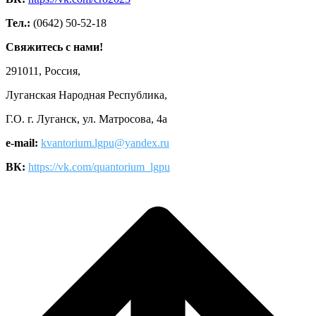
Тел.:
(0642) 50-52-18
Свяжитесь с нами!
291011, Россия,
Луганская Народная Республика,
Г.О. г. Луганск, ул. Матросова, 4а
e-mail:
kvantorium.lgpu@yandex.ru
ВК:
https://vk.com/quantorium_lgpu