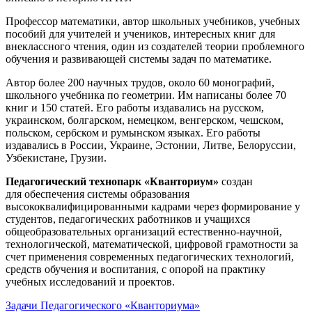
Профессор математики, автор школьных учебников, учебных
пособий для учителей и учеников, интересных книг для
внеклассного чтения, один из создателей теории проблемного
обучения и развивающей системы задач по математике.
Автор более 200 научных трудов, около 60 монографий,
школьного учебника по геометрии. Им написаны более 70
книг и 150 статей. Его работы издавались на русском,
украинском, болгарском, немецком, венгерском, чешском,
польском, сербском и румынском языках. Его работы
издавались в России, Украине, Эстонии, Литве, Белоруссии,
Узбекистане, Грузии.
Педагогический технопарк «Кванториум»
создан
для
обеспечения системы образования
высококвалифицированными кадрами через формирование у
студентов, педагогических работников и учащихся
общеобразовательных организаций естественно-научной,
технологической, математической, цифровой грамотности за
счет применения современных педагогических технологий,
средств обучения и воспитания, с опорой на практику
учебных исследований и проектов.
Задачи Педагогического «Кванториума»