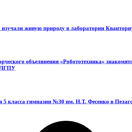
 изучали живую природу в лаборатории Квантор
орческого объединения «Робототехника» знакомят
а ЛГПУ
я 5 класса гимназии №30 им. Н.Т. Фесенко в Педа