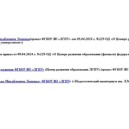
Михайловича Лоповка
(
приказ ФГБОУ ВО «ЛГПУ» от 09.04.2024 г. №229-ОД «О Центре ра
й университет»
)
 в приказ от 09.04.2024 г. №229-ОД «О Центре развития образования (филиале) федер
о развития ФГБОУ ВО «ЛГПУ»
(Центр развития образования ЛГПУ)
(приказ ФГБОУ ВО 
ьва Михайловича Лоповка»
ФГБОУ ВО «ЛГПУ
» («Педагогический кванториум им. Л