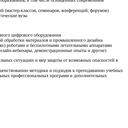
образования, в том числе оснащенных современным
й (мастер-классов, семинаров, конференций, форумов)
гические вузы
очного цифрового оборудования
ой обработки материалов и промышленного дизайна
иях) роботами и беспилотными летательными аппаратами
 онлайн-вебинары, демонстрационные опыты и другие)
альных ситуациях и мер защиты от возможных опасностей в
ршенствованию методики и подходов к преподаванию учебных
ельных профессиональных программ и дополнительных