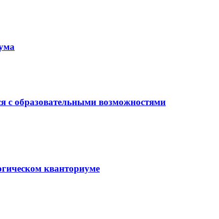
иума
ся с образовательными возможностями
гогическом кванториуме