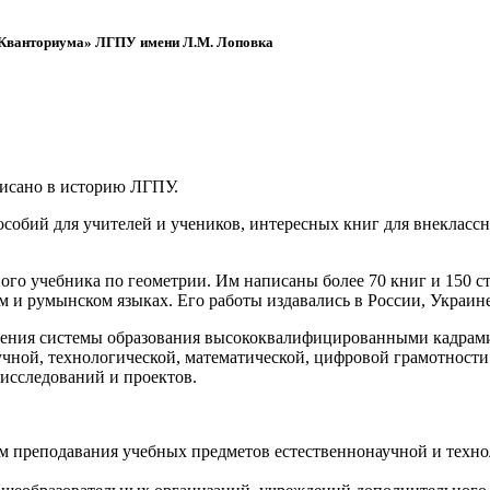
 «Кванториума» ЛГПУ имени Л.М. Лоповка
писано в историю ЛГПУ.
обий для учителей и учеников, интересных книг для внеклассно
ого учебника по геометрии. Им написаны более 70 книг и 150 ст
м и румынском языках. Его работы издавались в России, Украине
ения системы образования высококвалифицированными кадрами 
чной, технологической, математической, цифровой грамотности
х исследований и проектов.
ям преподавания учебных предметов естественнонаучной и техн