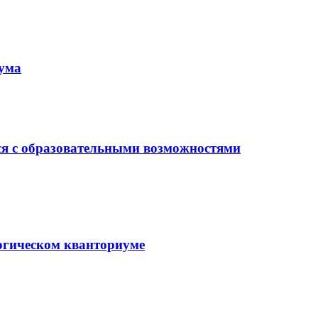
иума
ся с образовательными возможностями
гогическом кванториуме