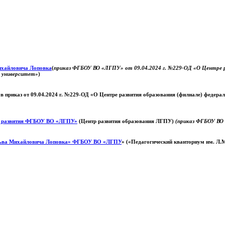
Михайловича Лоповка
(
приказ ФГБОУ ВО «ЛГПУ» от 09.04.2024 г. №229-ОД «О Центре ра
й университет»
)
 в приказ от 09.04.2024 г. №229-ОД «О Центре развития образования (филиале) федер
о развития ФГБОУ ВО «ЛГПУ»
(Центр развития образования ЛГПУ)
(приказ ФГБОУ ВО 
ьва Михайловича Лоповка»
ФГБОУ ВО «ЛГПУ
» («Педагогический кванториум им. Л