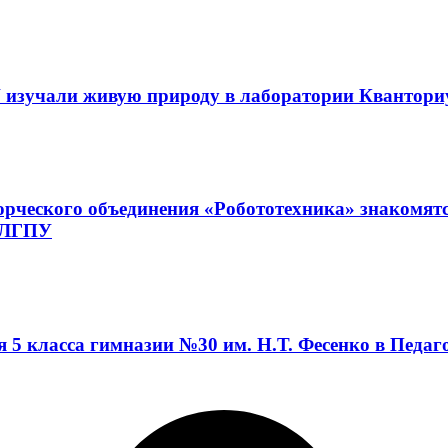
 изучали живую природу в лаборатории Квантор
орческого объединения «Робототехника» знакомят
а ЛГПУ
я 5 класса гимназии №30 им. Н.Т. Фесенко в Педа