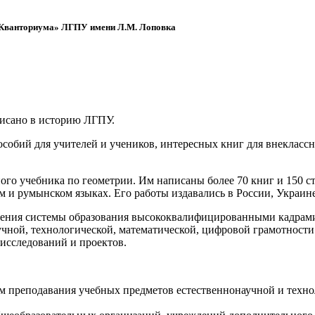
 «Кванториума» ЛГПУ имени Л.М. Лоповка
писано в историю ЛГПУ.
обий для учителей и учеников, интересных книг для внеклассно
ого учебника по геометрии. Им написаны более 70 книг и 150 ст
м и румынском языках. Его работы издавались в России, Украине
ения системы образования высококвалифицированными кадрами 
чной, технологической, математической, цифровой грамотности
х исследований и проектов.
ям преподавания учебных предметов естественнонаучной и техн