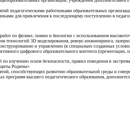
щеобразовательных организаций, учреждений дополнительного 
ятий педагогическими работниками образовательных организаци
никами для привлечения к последующему поступлению в педаго
 работ по физике, химии и биологии с использованием высокот
ния технологий 3D моделирования, реверс-инжиниринга, лазерн
конструированию и управлению (в специально созданных услов
ективного цифрового образовательного контента (презентации,
й по изучению основ безопасности, правил поведения в экстрем
защиты Родины»
иятий, способствующих развитию образовательной среды и сове
ных программ высшего педагогического образования, дополнит