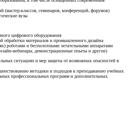
образования, в том числе оснащенных современным
й (мастер-классов, семинаров, конференций, форумов)
гические вузы
очного цифрового оборудования
ой обработки материалов и промышленного дизайна
иях) роботами и беспилотными летательными аппаратами
 онлайн-вебинары, демонстрационные опыты и другие)
альных ситуациях и мер защиты от возможных опасностей в
ршенствованию методики и подходов к преподаванию учебных
ельных профессиональных программ и дополнительных