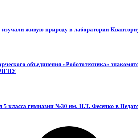
 изучали живую природу в лаборатории Квантор
орческого объединения «Робототехника» знакомят
а ЛГПУ
я 5 класса гимназии №30 им. Н.Т. Фесенко в Педа