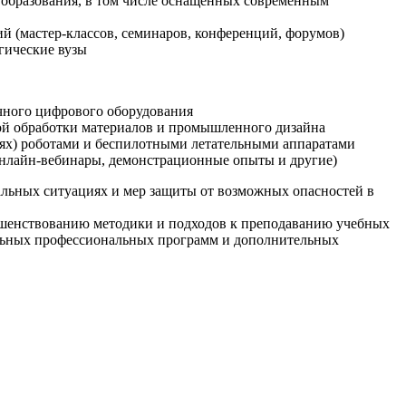
образования, в том числе оснащенных современным
й (мастер-классов, семинаров, конференций, форумов)
гические вузы
очного цифрового оборудования
ой обработки материалов и промышленного дизайна
иях) роботами и беспилотными летательными аппаратами
 онлайн-вебинары, демонстрационные опыты и другие)
альных ситуациях и мер защиты от возможных опасностей в
ршенствованию методики и подходов к преподаванию учебных
ельных профессиональных программ и дополнительных