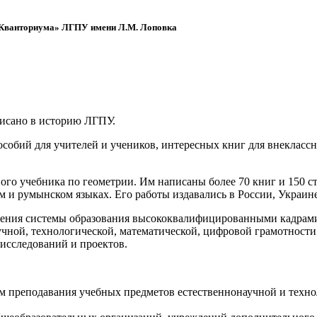
 «Кванториума» ЛГПУ имени Л.М. Лоповка
писано в историю ЛГПУ.
обий для учителей и учеников, интересных книг для внеклассно
ого учебника по геометрии. Им написаны более 70 книг и 150 ст
м и румынском языках. Его работы издавались в России, Украине
ения системы образования высококвалифицированными кадрами 
чной, технологической, математической, цифровой грамотности
х исследований и проектов.
ям преподавания учебных предметов естественнонаучной и техн