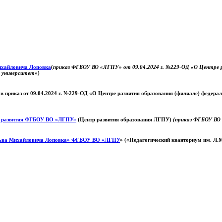
Михайловича Лоповка
(
приказ ФГБОУ ВО «ЛГПУ» от 09.04.2024 г. №229-ОД «О Центре ра
й университет»
)
 в приказ от 09.04.2024 г. №229-ОД «О Центре развития образования (филиале) федер
о развития ФГБОУ ВО «ЛГПУ»
(Центр развития образования ЛГПУ)
(приказ ФГБОУ ВО 
ьва Михайловича Лоповка»
ФГБОУ ВО «ЛГПУ
» («Педагогический кванториум им. Л