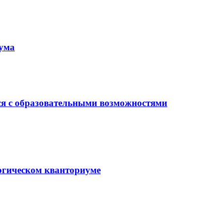
иума
ся с образовательными возможностями
гогическом кванториуме