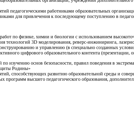
щеобразовательных организаций, учреждений дополнительного 
ятий педагогическими работниками образовательных организаци
никами для привлечения к последующему поступлению в педаго
 работ по физике, химии и биологии с использованием высокот
ния технологий 3D моделирования, реверс-инжиниринга, лазерн
конструированию и управлению (в специально созданных услов
ективного цифрового образовательного контента (презентации,
й по изучению основ безопасности, правил поведения в экстрем
защиты Родины»
иятий, способствующих развитию образовательной среды и сове
ных программ высшего педагогического образования, дополнит