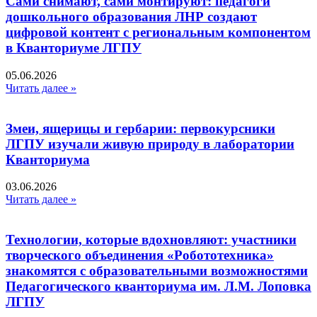
Сами снимают, сами монтируют: педагоги
дошкольного образования ЛНР создают
цифровой контент с региональным компонентом
в Кванториуме ЛГПУ​
05.06.2026
Читать далее »
Змеи, ящерицы и гербарии: первокурсники
ЛГПУ изучали живую природу в лаборатории
Кванториума
03.06.2026
Читать далее »
Технологии, которые вдохновляют: участники
творческого объединения «Робототехника»
знакомятся с образовательными возможностями
Педагогического кванториума им. Л.М. Лоповка
ЛГПУ