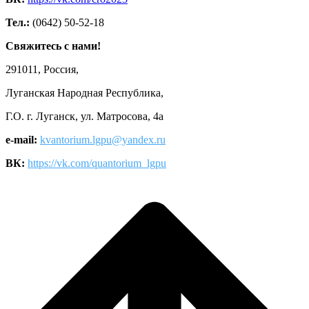
Тел.:
(0642) 50-52-18
Свяжитесь с нами!
291011, Россия,
Луганская Народная Республика,
Г.О. г. Луганск, ул. Матросова, 4а
e-mail:
kvantorium.lgpu@yandex.ru
ВК:
https://vk.com/quantorium_lgpu