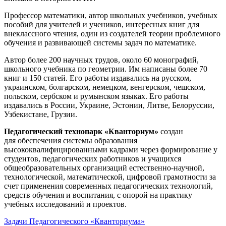
Профессор математики, автор школьных учебников, учебных
пособий для учителей и учеников, интересных книг для
внеклассного чтения, один из создателей теории проблемного
обучения и развивающей системы задач по математике.
Автор более 200 научных трудов, около 60 монографий,
школьного учебника по геометрии. Им написаны более 70
книг и 150 статей. Его работы издавались на русском,
украинском, болгарском, немецком, венгерском, чешском,
польском, сербском и румынском языках. Его работы
издавались в России, Украине, Эстонии, Литве, Белоруссии,
Узбекистане, Грузии.
Педагогический технопарк «Кванториум»
создан
для
обеспечения системы образования
высококвалифицированными кадрами через формирование у
студентов, педагогических работников и учащихся
общеобразовательных организаций естественно-научной,
технологической, математической, цифровой грамотности за
счет применения современных педагогических технологий,
средств обучения и воспитания, с опорой на практику
учебных исследований и проектов.
Задачи Педагогического «Кванториума»