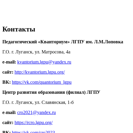
Контакты
Педагогический «Кванториум» ЛГПУ им. Л.М.Лоповка
Г.О. г. Луганск, ул. Матросова, 4а
e-mail:
kvantorium.lgpu@yandex.ru
сайт:
http://kvantorium.lgpu.org/
ВК:
https://vk.com/quantorium_lgpu
Центр развития образования (филиал) ЛГПУ
Г.О. г. Луганск, ул. Славянская, 1-б
e-mail:
cro2021@yandex.ru
сайт:
https://rcro.lgpu.org/
ВК:
https://vk.com/cro2023