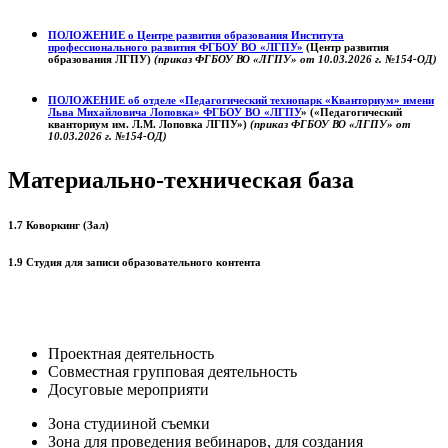
ПОЛОЖЕНИЕ о
Центре развития образования
Института
профессионального развития ФГБОУ ВО «ЛГПУ»
(Центр развития
образования ЛГПУ)
(приказ ФГБОУ ВО «ЛГПУ» от 10.03.2026 г. №154-ОД)
ПОЛОЖЕНИЕ об отделе «Педагогический технопарк «Кванториум» имени
Льва Михайловича Лоповка»
ФГБОУ ВО «ЛГПУ
» («Педагогический
кванториум им. Л.М. Лоповка ЛГПУ»)
(приказ ФГБОУ ВО «ЛГПУ» от
10.03.2026 г. №154-ОД)
Материально-техническая база
1.7 Коворкинг (Зал)
1.9 Студия для записи образовательного контента
Проектная деятельность
Совместная групповая деятельность
Досуговые мероприяти
Зона студииной съемки
Зона для проведения вебинаров, для создания