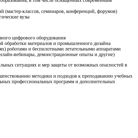
образования, в том числе оснащенных современным
й (мастер-классов, семинаров, конференций, форумов)
гические вузы
очного цифрового оборудования
ой обработки материалов и промышленного дизайна
иях) роботами и беспилотными летательными аппаратами
 онлайн-вебинары, демонстрационные опыты и другие)
альных ситуациях и мер защиты от возможных опасностей в
ршенствованию методики и подходов к преподаванию учебных
ельных профессиональных программ и дополнительных