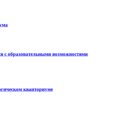
иума
ся с образовательными возможностями
гогическом кванториуме