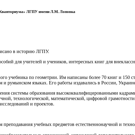
 «Кванториума» ЛГПУ имени Л.М. Лоповка
писано в историю ЛГПУ.
обий для учителей и учеников, интересных книг для внеклассно
ого учебника по геометрии. Им написаны более 70 книг и 150 ст
м и румынском языках. Его работы издавались в России, Украине
ения системы образования высококвалифицированными кадрами 
чной, технологической, математической, цифровой грамотности
х исследований и проектов.
ям преподавания учебных предметов естественнонаучной и техн