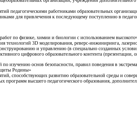
щеобразовательных организаций, учреждений дополнительного 
ятий педагогическими работниками образовательных организаци
никами для привлечения к последующему поступлению в педаго
 работ по физике, химии и биологии с использованием высокот
ния технологий 3D моделирования, реверс-инжиниринга, лазерн
конструированию и управлению (в специально созданных услов
ективного цифрового образовательного контента (презентации,
й по изучению основ безопасности, правил поведения в экстрем
защиты Родины»
иятий, способствующих развитию образовательной среды и сове
ных программ высшего педагогического образования, дополнит