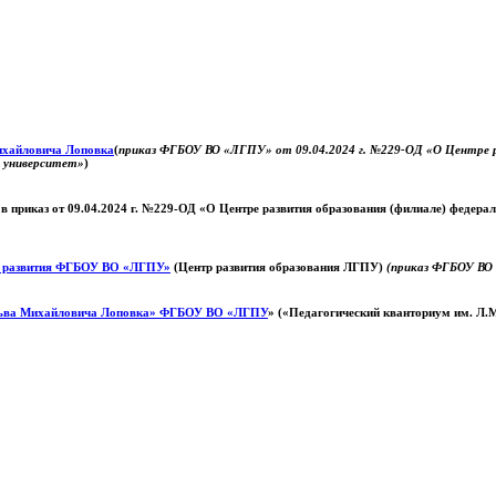
Михайловича Лоповка
(
приказ ФГБОУ ВО «ЛГПУ» от 09.04.2024 г. №229-ОД «О Центре ра
й университет»
)
 в приказ от 09.04.2024 г. №229-ОД «О Центре развития образования (филиале) федер
о развития ФГБОУ ВО «ЛГПУ»
(Центр развития образования ЛГПУ)
(приказ ФГБОУ ВО 
ьва Михайловича Лоповка»
ФГБОУ ВО «ЛГПУ
» («Педагогический кванториум им. Л