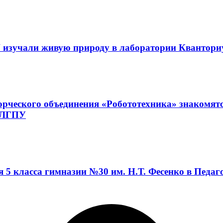
 изучали живую природу в лаборатории Квантор
орческого объединения «Робототехника» знакомят
а ЛГПУ
я 5 класса гимназии №30 им. Н.Т. Фесенко в Педа