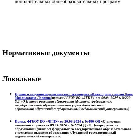
дополнительных общеобразовательных программ
Нормативные документы
Локальные
Приказ о создании педагогического технопарка «Кванториум» имени Льва
Михайловича Лоповка
(
приказ ФГБОУ ВО «ЛГПУ» от 09.04.2024 г. №229-
ОД «О Центре развития образования (филиале) федерального
государственного образовательного учреждения высшего
образования «Луганский государственный педагогический университет»
)
Приказ ФГБОУ ВО «ЛГПУ» от 20.09.2024 г. №486-ОД
«О внесении
изменений в приказ от 09.04.2024 г. №229-ОД «О Центре развития
образования (филиале) федерального государственного образовательного
учреждения высшего образования «Луганский государственный
педагогический университет»