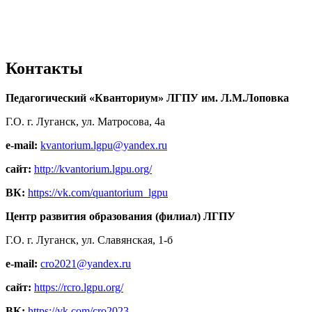
Контакты
Педагогический «Кванториум» ЛГПУ им. Л.М.Лоповка
Г.О. г. Луганск, ул. Матросова, 4а
e-mail:
kvantorium.lgpu@yandex.ru
сайт:
http://kvantorium.lgpu.org/
ВК:
https://vk.com/quantorium_lgpu
Центр развития образования (филиал) ЛГПУ
Г.О. г. Луганск, ул. Славянская, 1-б
e-mail:
cro2021@yandex.ru
сайт:
https://rcro.lgpu.org/
ВК:
https://vk.com/cro2023