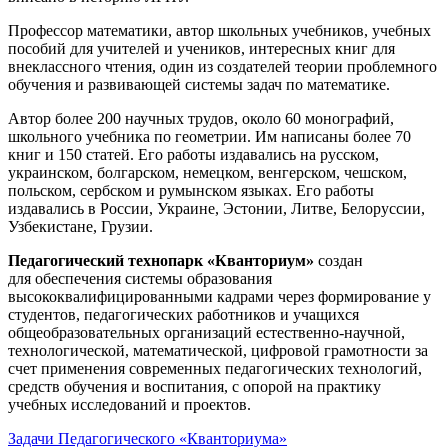
Профессор математики, автор школьных учебников, учебных
пособий для учителей и учеников, интересных книг для
внеклассного чтения, один из создателей теории проблемного
обучения и развивающей системы задач по математике.
Автор более 200 научных трудов, около 60 монографий,
школьного учебника по геометрии. Им написаны более 70
книг и 150 статей. Его работы издавались на русском,
украинском, болгарском, немецком, венгерском, чешском,
польском, сербском и румынском языках. Его работы
издавались в России, Украине, Эстонии, Литве, Белоруссии,
Узбекистане, Грузии.
Педагогический технопарк «Кванториум»
создан
для
обеспечения системы образования
высококвалифицированными кадрами через формирование у
студентов, педагогических работников и учащихся
общеобразовательных организаций естественно-научной,
технологической, математической, цифровой грамотности за
счет применения современных педагогических технологий,
средств обучения и воспитания, с опорой на практику
учебных исследований и проектов.
Задачи Педагогического «Кванториума»