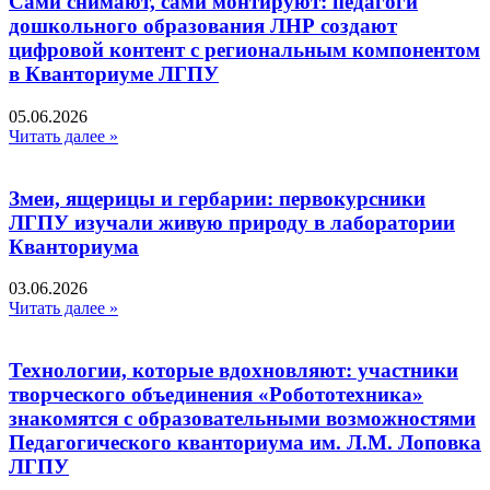
Сами снимают, сами монтируют: педагоги
дошкольного образования ЛНР создают
цифровой контент с региональным компонентом
в Кванториуме ЛГПУ​
05.06.2026
Читать далее »
Змеи, ящерицы и гербарии: первокурсники
ЛГПУ изучали живую природу в лаборатории
Кванториума
03.06.2026
Читать далее »
Технологии, которые вдохновляют: участники
творческого объединения «Робототехника»
знакомятся с образовательными возможностями
Педагогического кванториума им. Л.М. Лоповка
ЛГПУ