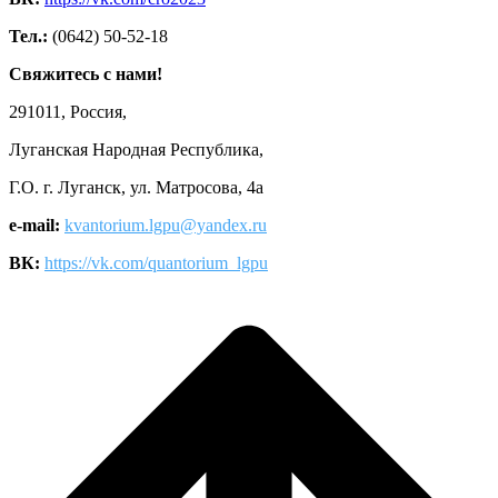
Тел.:
(0642) 50-52-18
Свяжитесь с нами!
291011, Россия,
Луганская Народная Республика,
Г.О. г. Луганск, ул. Матросова, 4а
e-mail:
kvantorium.lgpu@yandex.ru
ВК:
https://vk.com/quantorium_lgpu