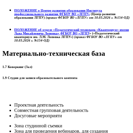
ПОЛОЖЕНИЕ о
Центре развития образования
Института
профессионального развития ФГБОУ ВО «ЛГПУ»
(Центр развития
образования ЛГПУ)
(приказ ФГБОУ ВО «ЛГПУ» от 10.03.2026 г. №154-ОД)
ПОЛОЖЕНИЕ об отделе «Педагогический технопарк «Кванториум» имени
Льва Михайловича Лоповка»
ФГБОУ ВО «ЛГПУ
» («Педагогический
кванториум им. Л.М. Лоповка ЛГПУ»)
(приказ ФГБОУ ВО «ЛГПУ» от
10.03.2026 г. №154-ОД)
Материально-техническая база
1.7 Коворкинг (Зал)
1.9 Студия для записи образовательного контента
Проектная деятельность
Совместная групповая деятельность
Досуговые мероприяти
Зона студииной съемки
Зона для проведения вебинаров, для создания